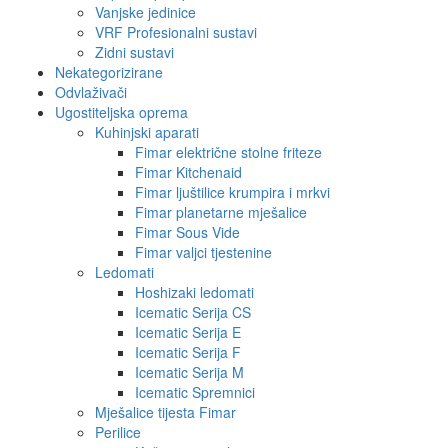
Vanjske jedinice
VRF Profesionalni sustavi
Zidni sustavi
Nekategorizirane
Odvlaživači
Ugostiteljska oprema
Kuhinjski aparati
Fimar električne stolne friteze
Fimar Kitchenaid
Fimar ljuštilice krumpira i mrkvi
Fimar planetarne mješalice
Fimar Sous Vide
Fimar valjci tjestenine
Ledomati
Hoshizaki ledomati
Icematic Serija CS
Icematic Serija E
Icematic Serija F
Icematic Serija M
Icematic Spremnici
Mješalice tijesta Fimar
Perilice