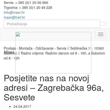
Servis: + 385 (0)1 20 06 966
Trgovina: + 385 (0)1 20 49 228
info@maer.hr
maer@inet.hr
Naviga
Prodaja - Montaža - Održavanje - Servis // Soblinečka 11, 10360
Maer
Soblinec // Radno vrijeme: Radnim danom od 8 - 16h, a Subotom
od 8 - 12h
Posjetite nas na novoj
adresi – Zagrebačka 96a,
Sesvete
24.04.2017