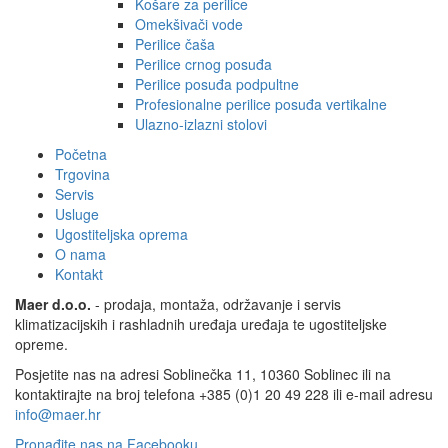
Košare za perilice
Omekšivači vode
Perilice čaša
Perilice crnog posuđa
Perilice posuđa podpultne
Profesionalne perilice posuđa vertikalne
Ulazno-izlazni stolovi
Početna
Trgovina
Servis
Usluge
Ugostiteljska oprema
O nama
Kontakt
Maer d.o.o.
- prodaja, montaža, održavanje i servis
klimatizacijskih i rashladnih uređaja uređaja te ugostiteljske
opreme.
Posjetite nas na adresi Soblinečka 11, 10360 Soblinec ili na
kontaktirajte na broj telefona +385 (0)1 20 49 228 ili e-mail adresu
info@maer.hr
Pronađite nas na Facebooku