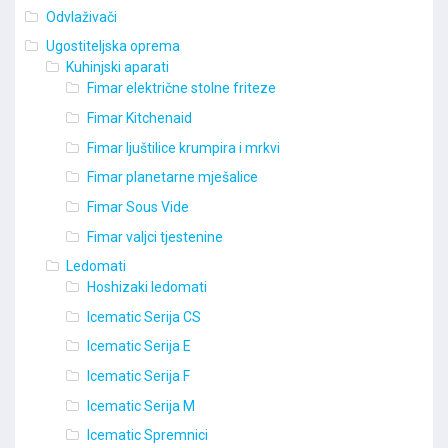
Odvlaživači
Ugostiteljska oprema
Kuhinjski aparati
Fimar električne stolne friteze
Fimar Kitchenaid
Fimar ljuštilice krumpira i mrkvi
Fimar planetarne mješalice
Fimar Sous Vide
Fimar valjci tjestenine
Ledomati
Hoshizaki ledomati
Icematic Serija CS
Icematic Serija E
Icematic Serija F
Icematic Serija M
Icematic Spremnici