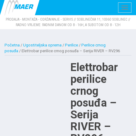
Navig
PRODAJA - MONTAŽA - ODRŽAVANJE - SERVIS // SOBLINEČKA 11, 10360 SOBLINEC //
RADNO VRIJEME: RADNIM DANOM OD 8 - 16H, A SUBOTOM OD 8 - 12H
Početna
/
Ugostiteljska oprema
/
Perilice
/
Perilice crnog
posuđa
/ Elettrobar perilice crnog posuđa – Serija RIVER – RV296
Elettrobar
perilice
crnog
posuđa –
Serija
RIVER –