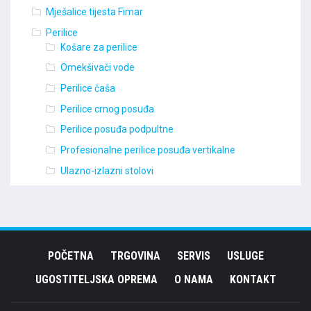
Mješalice tijesta Fimar
Perilice
Košare za perilice
Omekšivači vode
Perilice čaša
Perilice crnog posuđa
Perilice posuđa podpultne
Profesionalne perilice posuđa vertikalne
Ulazno-izlazni stolovi
POČETNA
TRGOVINA
SERVIS
USLUGE
UGOSTITELJSKA OPREMA
O NAMA
KONTAKT