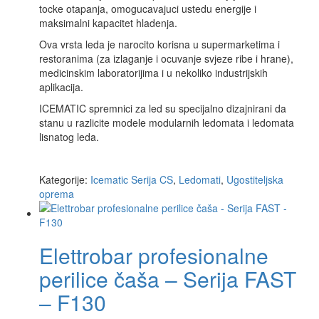
tocke otapanja, omogucavajuci ustedu energije i
maksimalni kapacitet hladenja.
Ova vrsta leda je narocito korisna u supermarketima i
restoranima (za izlaganje i ocuvanje svjeze ribe i hrane),
medicinskim laboratorijima i u nekoliko industrijskih
aplikacija.
ICEMATIC spremnici za led su specijalno dizajnirani da
stanu u razlicite modele modularnih ledomata i ledomata
lisnatog leda.
Kategorije:
Icematic Serija CS
,
Ledomati
,
Ugostiteljska
oprema
Elettrobar profesionalne
perilice čaša – Serija FAST
– F130