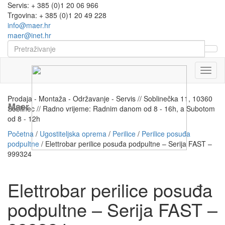
Servis: + 385 (0)1 20 06 966
Trgovina: + 385 (0)1 20 49 228
info@maer.hr
maer@inet.hr
Naviga
Prodaja - Montaža - Održavanje - Servis // Soblinečka 11, 10360
Maer
Soblinec // Radno vrijeme: Radnim danom od 8 - 16h, a Subotom
od 8 - 12h
Početna
/
Ugostiteljska oprema
/
Perilice
/
Perilice posuđa
podpultne
/ Elettrobar perilice posuđa podpultne – Serija FAST –
999324
Elettrobar perilice posuđa
podpultne – Serija FAST –