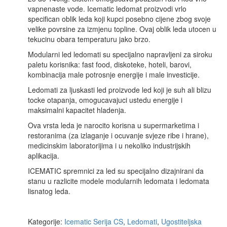
vapnenaste vode. Icematic ledomat proizvodi vrlo
specifican oblik leda koji kupci posebno cijene zbog svoje
velike povrsine za izmjenu topline. Ovaj oblik leda utocen u
tekucinu obara temperaturu jako brzo.
Modularni led ledomati su specijalno napravljeni za siroku
paletu korisnika: fast food, diskoteke, hoteli, barovi,
kombinacija male potrosnje energije i male investicije.
Ledomati za ljuskasti led proizvode led koji je suh ali blizu
tocke otapanja, omogucavajuci ustedu energije i
maksimalni kapacitet hladenja.
Ova vrsta leda je narocito korisna u supermarketima i
restoranima (za izlaganje i ocuvanje svjeze ribe i hrane),
medicinskim laboratorijima i u nekoliko industrijskih
aplikacija.
ICEMATIC spremnici za led su specijalno dizajnirani da
stanu u razlicite modele modularnih ledomata i ledomata
lisnatog leda.
Kategorije:
Icematic Serija CS
,
Ledomati
,
Ugostiteljska