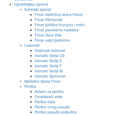
Ugostiteljska oprema
Kuhinjski aparati
Fimar električne stolne friteze
Fimar Kitchenaid
Fimar ljuštilice krumpira i mrkvi
Fimar planetarne mješalice
Fimar Sous Vide
Fimar valjci tjestenine
Ledomati
Hoshizaki ledomati
Icematic Serija CS
Icematic Serija E
Icematic Serija F
Icematic Serija M
Icematic Spremnici
Mješalice tijesta Fimar
Perilice
Košare za perilice
Omekšivači vode
Perilice čaša
Perilice crnog posuđa
Perilice posuđa podpultne