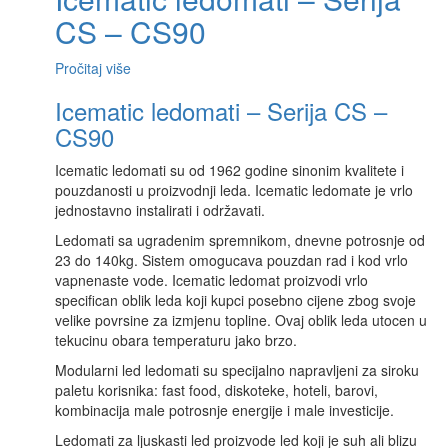
CS – CS90
Pročitaj više
Icematic ledomati – Serija CS –
CS90
Icematic ledomati su od 1962 godine sinonim kvalitete i
pouzdanosti u proizvodnji leda. Icematic ledomate je vrlo
jednostavno instalirati i održavati.
Ledomati sa ugradenim spremnikom, dnevne potrosnje od
23 do 140kg. Sistem omogucava pouzdan rad i kod vrlo
vapnenaste vode. Icematic ledomat proizvodi vrlo
specifican oblik leda koji kupci posebno cijene zbog svoje
velike povrsine za izmjenu topline. Ovaj oblik leda utocen u
tekucinu obara temperaturu jako brzo.
Modularni led ledomati su specijalno napravljeni za siroku
paletu korisnika: fast food, diskoteke, hoteli, barovi,
kombinacija male potrosnje energije i male investicije.
Ledomati za ljuskasti led proizvode led koji je suh ali blizu