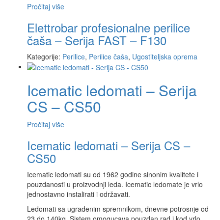
Pročitaj više
Elettrobar profesionalne perilice
čaša – Serija FAST – F130
Kategorije:
Perilice
,
Perilice čaša
,
Ugostiteljska oprema
Icematic ledomati – Serija
CS – CS50
Pročitaj više
Icematic ledomati – Serija CS –
CS50
Icematic ledomati su od 1962 godine sinonim kvalitete i
pouzdanosti u proizvodnji leda. Icematic ledomate je vrlo
jednostavno instalirati i održavati.
Ledomati sa ugradenim spremnikom, dnevne potrosnje od
23 do 140kg. Sistem omogucava pouzdan rad i kod vrlo