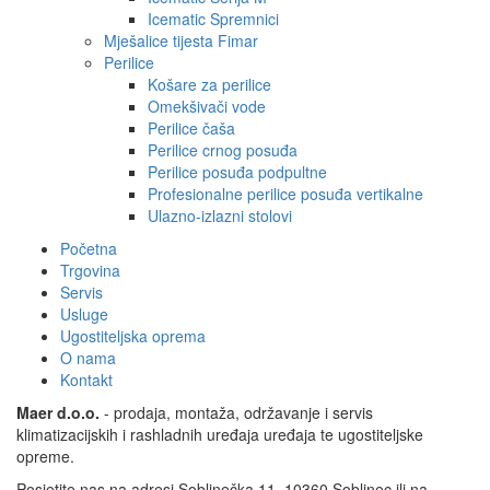
Icematic Spremnici
Mješalice tijesta Fimar
Perilice
Košare za perilice
Omekšivači vode
Perilice čaša
Perilice crnog posuđa
Perilice posuđa podpultne
Profesionalne perilice posuđa vertikalne
Ulazno-izlazni stolovi
Početna
Trgovina
Servis
Usluge
Ugostiteljska oprema
O nama
Kontakt
Maer d.o.o.
- prodaja, montaža, održavanje i servis
klimatizacijskih i rashladnih uređaja uređaja te ugostiteljske
opreme.
Posjetite nas na adresi Soblinečka 11, 10360 Soblinec ili na