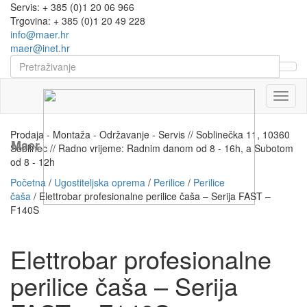
Servis: + 385 (0)1 20 06 966
Trgovina: + 385 (0)1 20 49 228
info@maer.hr
maer@inet.hr
Naviga
Prodaja - Montaža - Održavanje - Servis // Soblinečka 11, 10360
Maer
Soblinec // Radno vrijeme: Radnim danom od 8 - 16h, a Subotom
od 8 - 12h
Početna
/
Ugostiteljska oprema
/
Perilice
/
Perilice
čaša
/ Elettrobar profesionalne perilice čaša – Serija FAST –
F140S
Elettrobar profesionalne
perilice čaša – Serija