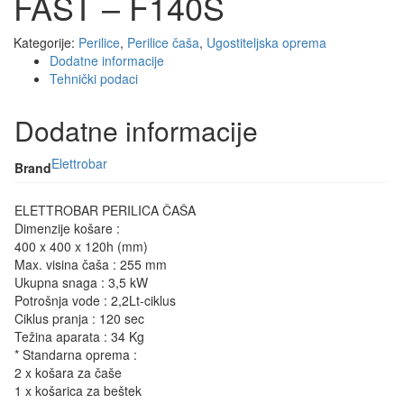
FAST – F140S
Kategorije:
Perilice
,
Perilice čaša
,
Ugostiteljska oprema
Dodatne informacije
Tehnički podaci
Dodatne informacije
Elettrobar
Brand
ELETTROBAR PERILICA ČAŠA
Dimenzije košare :
400 x 400 x 120h (mm)
Max. visina čaša : 255 mm
Ukupna snaga : 3,5 kW
Potrošnja vode : 2,2Lt-ciklus
Ciklus pranja : 120 sec
Težina aparata : 34 Kg
* Standarna oprema :
2 x košara za čaše
1 x košarica za beštek