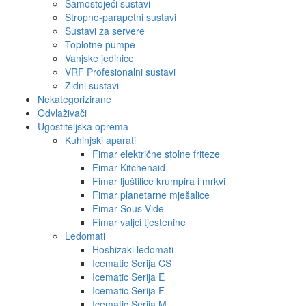
Samostojeći sustavi
Stropno-parapetni sustavi
Sustavi za servere
Toplotne pumpe
Vanjske jedinice
VRF Profesionalni sustavi
Zidni sustavi
Nekategorizirane
Odvlaživači
Ugostiteljska oprema
Kuhinjski aparati
Fimar električne stolne friteze
Fimar Kitchenaid
Fimar ljuštilice krumpira i mrkvi
Fimar planetarne mješalice
Fimar Sous Vide
Fimar valjci tjestenine
Ledomati
Hoshizaki ledomati
Icematic Serija CS
Icematic Serija E
Icematic Serija F
Icematic Serija M