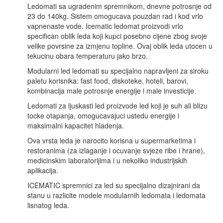
Ledomati sa ugradenim spremnikom, dnevne potrosnje od
23 do 140kg. Sistem omogucava pouzdan rad i kod vrlo
vapnenaste vode. Icematic ledomat proizvodi vrlo
specifican oblik leda koji kupci posebno cijene zbog svoje
velike povrsine za izmjenu topline. Ovaj oblik leda utocen u
tekucinu obara temperaturu jako brzo.
Modularni led ledomati su specijalno napravljeni za siroku
paletu korisnika: fast food, diskoteke, hoteli, barovi,
kombinacija male potrosnje energije i male investicije.
Ledomati za ljuskasti led proizvode led koji je suh ali blizu
tocke otapanja, omogucavajuci ustedu energije i
maksimalni kapacitet hladenja.
Ova vrsta leda je narocito korisna u supermarketima i
restoranima (za izlaganje i ocuvanje svjeze ribe i hrane),
medicinskim laboratorijima i u nekoliko industrijskih
aplikacija.
ICEMATIC spremnici za led su specijalno dizajnirani da
stanu u razlicite modele modularnih ledomata i ledomata
lisnatog leda.