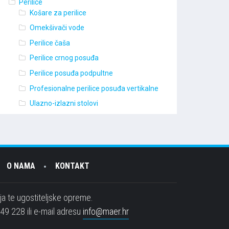
Perilice
Košare za perilice
Omekšivači vode
Perilice čaša
Perilice crnog posuđa
Perilice posuđa podpultne
Profesionalne perilice posuđa vertikalne
Ulazno-izlazni stolovi
O NAMA
KONTAKT
aja te ugostiteljske opreme.
 49 228 ili e-mail adresu
info@maer.hr