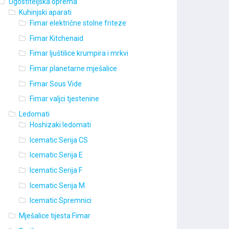
Ugostiteljska oprema
Kuhinjski aparati
Fimar električne stolne friteze
Fimar Kitchenaid
Fimar ljuštilice krumpira i mrkvi
Fimar planetarne mješalice
Fimar Sous Vide
Fimar valjci tjestenine
Ledomati
Hoshizaki ledomati
Icematic Serija CS
Icematic Serija E
Icematic Serija F
Icematic Serija M
Icematic Spremnici
Mješalice tijesta Fimar