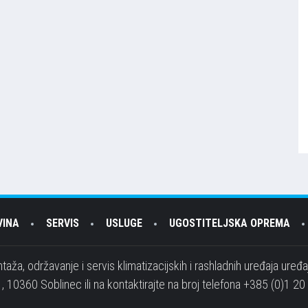
VINA
SERVIS
USLUGE
UGOSTITELJSKA OPREMA
taža, održavanje i servis klimatizacijskih i rashladnih uređaja uređ
, 10360 Soblinec ili na kontaktirajte na broj telefona +385 (0)1 20