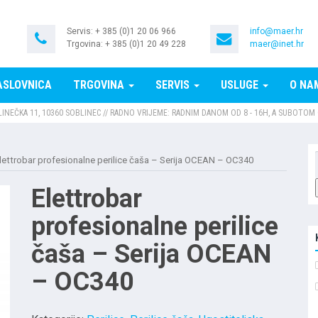
Servis: + 385 (0)1 20 06 966
info@maer.hr
Trgovina: + 385 (0)1 20 49 228
maer@inet.hr
ASLOVNICA
TRGOVINA
SERVIS
USLUGE
O NA
LINEČKA 11, 10360 SOBLINEC // RADNO VRIJEME: RADNIM DANOM OD 8 - 16H, A SUBOTOM 
lettrobar profesionalne perilice čaša – Serija OCEAN – OC340
Elettrobar
profesionalne perilice
čaša – Serija OCEAN
– OC340