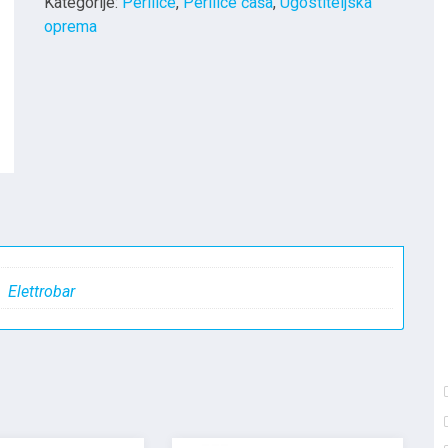
Kategorije:
Perilice
,
Perilice čaša
,
Ugostiteljska
oprema
Elettrobar