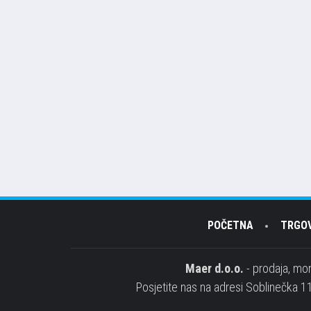
POČETNA
TRGO
Maer d.o.o.
- prodaja, mon
Posjetite nas na adresi Soblinečka 11