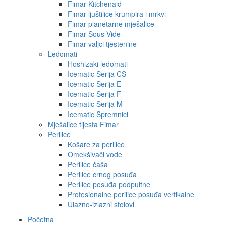
Fimar Kitchenaid
Fimar ljuštilice krumpira i mrkvi
Fimar planetarne mješalice
Fimar Sous Vide
Fimar valjci tjestenine
Ledomati
Hoshizaki ledomati
Icematic Serija CS
Icematic Serija E
Icematic Serija F
Icematic Serija M
Icematic Spremnici
Mješalice tijesta Fimar
Perilice
Košare za perilice
Omekšivači vode
Perilice čaša
Perilice crnog posuđa
Perilice posuđa podpultne
Profesionalne perilice posuđa vertikalne
Ulazno-izlazni stolovi
Početna