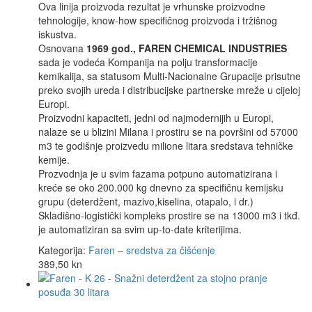
Ova linija proizvoda rezultat je vrhunske proizvodne
tehnologije, know-how specifičnog proizvoda i tržišnog
iskustva.
Osnovana
1969 god., FAREN CHEMICAL INDUSTRIES
sada je vodeća Kompanija na polju transformacije
kemikalija, sa statusom Multi-Nacionalne Grupacije prisutne
preko svojih ureda i distribucijske partnerske mreže u cijeloj
Europi.
Proizvodni kapaciteti, jedni od najmodernijih u Europi,
nalaze se u blizini Milana i prostiru se na površini od 57000
m3 te godišnje proizvedu milione litara sredstava tehničke
kemije.
Prozvodnja je u svim fazama potpuno automatizirana i
kreće se oko 200.000 kg dnevno za specifičnu kemijsku
grupu (deterdžent, mazivo,kiselina, otapalo, i dr.)
Skladišno-logistički kompleks prostire se na 13000 m3 i tkđ.
je automatiziran sa svim up-to-date kriterijima.
Kategorija:
Faren – sredstva za čišćenje
389,50
kn