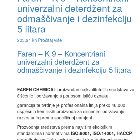
univerzalni deterdžent za
odmaščivanje i dezinfekciju
5 litara
203,94
kn
Pročitaj više
Faren – K 9 – Koncentriani
univerzalni deterdžent za
odmaščivanje i dezinfekciju 5 litara
FAREN CHEMICAL
proizvođač najkvalitetnijih sredstava za
čišćenje i održavanje s ponosom ističu oznaku
garancija te tvrdnje je profesionalna linija preko 46.000
uspješnih kemijskih proizvoda za čišćenje i održavanje,
razvrstanih prema specifičnoj namjeni.
Prozvodnja sredstava prema najvišim ekološkim
standardima i normativima
ISO:9001, ISO:14001, HACCP
garantiraju kvalitetu, učinkovitost i ekonomičnost procesa.