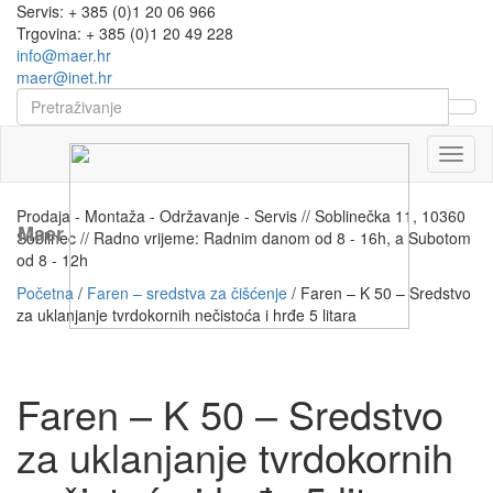
Servis: + 385 (0)1 20 06 966
Trgovina: + 385 (0)1 20 49 228
info@maer.hr
maer@inet.hr
Naviga
Prodaja - Montaža - Održavanje - Servis // Soblinečka 11, 10360
Maer
Soblinec // Radno vrijeme: Radnim danom od 8 - 16h, a Subotom
od 8 - 12h
Početna
/
Faren – sredstva za čišćenje
/ Faren – K 50 – Sredstvo
za uklanjanje tvrdokornih nečistoća i hrđe 5 litara
Faren – K 50 – Sredstvo
za uklanjanje tvrdokornih