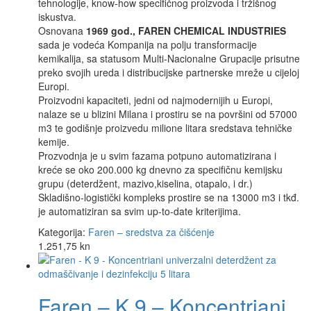
tehnologije, know-how specifičnog proizvoda i tržišnog
iskustva.
Osnovana
1969 god., FAREN CHEMICAL INDUSTRIES
sada je vodeća Kompanija na polju transformacije
kemikalija, sa statusom Multi-Nacionalne Grupacije prisutne
preko svojih ureda i distribucijske partnerske mreže u cijeloj
Europi.
Proizvodni kapaciteti, jedni od najmodernijih u Europi,
nalaze se u blizini Milana i prostiru se na površini od 57000
m3 te godišnje proizvedu milione litara sredstava tehničke
kemije.
Prozvodnja je u svim fazama potpuno automatizirana i
kreće se oko 200.000 kg dnevno za specifičnu kemijsku
grupu (deterdžent, mazivo,kiselina, otapalo, i dr.)
Skladišno-logistički kompleks prostire se na 13000 m3 i tkđ.
je automatiziran sa svim up-to-date kriterijima.
Kategorija:
Faren – sredstva za čišćenje
1.251,75
kn
Faren – K 9 – Koncentriani