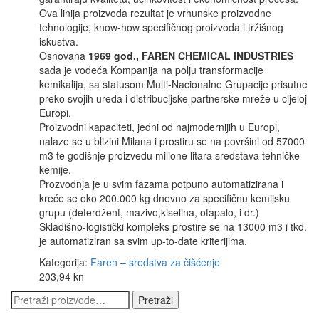
Ova linija proizvoda rezultat je vrhunske proizvodne
tehnologije, know-how specifičnog proizvoda i tržišnog
iskustva.
Osnovana
1969 god., FAREN CHEMICAL INDUSTRIES
sada je vodeća Kompanija na polju transformacije
kemikalija, sa statusom Multi-Nacionalne Grupacije prisutne
preko svojih ureda i distribucijske partnerske mreže u cijeloj
Europi.
Proizvodni kapaciteti, jedni od najmodernijih u Europi,
nalaze se u blizini Milana i prostiru se na površini od 57000
m3 te godišnje proizvedu milione litara sredstava tehničke
kemije.
Prozvodnja je u svim fazama potpuno automatizirana i
kreće se oko 200.000 kg dnevno za specifičnu kemijsku
grupu (deterdžent, mazivo,kiselina, otapalo, i dr.)
Skladišno-logistički kompleks prostire se na 13000 m3 i tkđ.
je automatiziran sa svim up-to-date kriterijima.
Kategorija:
Faren – sredstva za čišćenje
203,94
kn
Pretraži:
Pretraži