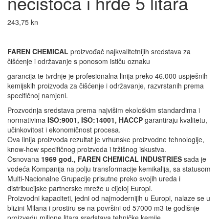
nečistoća i hrđe 5 litara
243,75
kn
FAREN CHEMICAL
proizvođač najkvalitetnijih sredstava za
čišćenje i održavanje s ponosom ističu oznaku
garancija te tvrdnje je profesionalna linija preko 46.000 uspješnih
kemijskih proizvoda za čišćenje i održavanje, razvrstanih prema
specifičnoj namjeni.
Prozvodnja sredstava prema najvišim ekološkim standardima i
normativima
ISO:9001, ISO:14001, HACCP
garantiraju kvalitetu,
učinkovitost i ekonomičnost procesa.
Ova linija proizvoda rezultat je vrhunske proizvodne tehnologije,
know-how specifičnog proizvoda i tržišnog iskustva.
Osnovana
1969 god., FAREN CHEMICAL INDUSTRIES
sada je
vodeća Kompanija na polju transformacije kemikalija, sa statusom
Multi-Nacionalne Grupacije prisutne preko svojih ureda i
distribucijske partnerske mreže u cijeloj Europi.
Proizvodni kapaciteti, jedni od najmodernijih u Europi, nalaze se u
blizini Milana i prostiru se na površini od 57000 m3 te godišnje
proizvedu milione litara sredstava tehničke kemije.