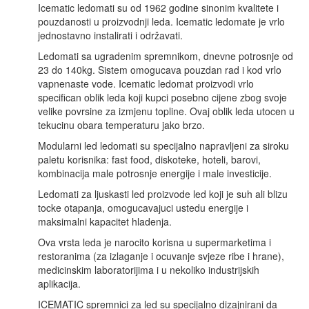
Icematic ledomati su od 1962 godine sinonim kvalitete i
pouzdanosti u proizvodnji leda. Icematic ledomate je vrlo
jednostavno instalirati i održavati.
Ledomati sa ugradenim spremnikom, dnevne potrosnje od
23 do 140kg. Sistem omogucava pouzdan rad i kod vrlo
vapnenaste vode. Icematic ledomat proizvodi vrlo
specifican oblik leda koji kupci posebno cijene zbog svoje
velike povrsine za izmjenu topline. Ovaj oblik leda utocen u
tekucinu obara temperaturu jako brzo.
Modularni led ledomati su specijalno napravljeni za siroku
paletu korisnika: fast food, diskoteke, hoteli, barovi,
kombinacija male potrosnje energije i male investicije.
Ledomati za ljuskasti led proizvode led koji je suh ali blizu
tocke otapanja, omogucavajuci ustedu energije i
maksimalni kapacitet hladenja.
Ova vrsta leda je narocito korisna u supermarketima i
restoranima (za izlaganje i ocuvanje svjeze ribe i hrane),
medicinskim laboratorijima i u nekoliko industrijskih
aplikacija.
ICEMATIC spremnici za led su specijalno dizajnirani da