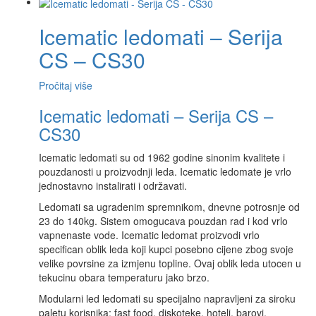
Icematic ledomati – Serija
CS – CS30
Pročitaj više
Icematic ledomati – Serija CS –
CS30
Icematic ledomati su od 1962 godine sinonim kvalitete i
pouzdanosti u proizvodnji leda. Icematic ledomate je vrlo
jednostavno instalirati i održavati.
Ledomati sa ugradenim spremnikom, dnevne potrosnje od
23 do 140kg. Sistem omogucava pouzdan rad i kod vrlo
vapnenaste vode. Icematic ledomat proizvodi vrlo
specifican oblik leda koji kupci posebno cijene zbog svoje
velike povrsine za izmjenu topline. Ovaj oblik leda utocen u
tekucinu obara temperaturu jako brzo.
Modularni led ledomati su specijalno napravljeni za siroku
paletu korisnika: fast food, diskoteke, hoteli, barovi,