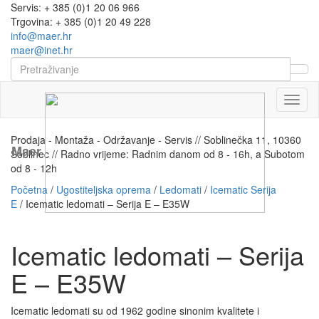
Servis: + 385 (0)1 20 06 966
Trgovina: + 385 (0)1 20 49 228
info@maer.hr
maer@inet.hr
Naviga
Prodaja - Montaža - Održavanje - Servis // Soblinečka 11, 10360
Maer
Soblinec // Radno vrijeme: Radnim danom od 8 - 16h, a Subotom
od 8 - 12h
Početna
/
Ugostiteljska oprema
/
Ledomati
/
Icematic Serija
E
/ Icematic ledomati – Serija E – E35W
Icematic ledomati – Serija
E – E35W
Icematic ledomati su od 1962 godine sinonim kvalitete i