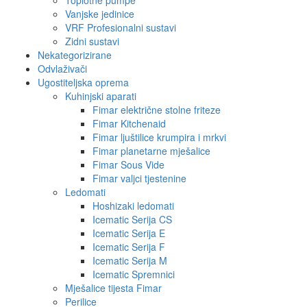
Toplotne pumpe
Vanjske jedinice
VRF Profesionalni sustavi
Zidni sustavi
Nekategorizirane
Odvlaživači
Ugostiteljska oprema
Kuhinjski aparati
Fimar električne stolne friteze
Fimar Kitchenaid
Fimar ljuštilice krumpira i mrkvi
Fimar planetarne mješalice
Fimar Sous Vide
Fimar valjci tjestenine
Ledomati
Hoshizaki ledomati
Icematic Serija CS
Icematic Serija E
Icematic Serija F
Icematic Serija M
Icematic Spremnici
Mješalice tijesta Fimar
Perilice