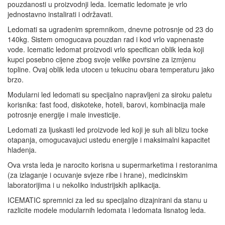
pouzdanosti u proizvodnji leda. Icematic ledomate je vrlo
jednostavno instalirati i održavati.
Ledomati sa ugradenim spremnikom, dnevne potrosnje od 23 do
140kg. Sistem omogucava pouzdan rad i kod vrlo vapnenaste
vode. Icematic ledomat proizvodi vrlo specifican oblik leda koji
kupci posebno cijene zbog svoje velike povrsine za izmjenu
topline. Ovaj oblik leda utocen u tekucinu obara temperaturu jako
brzo.
Modularni led ledomati su specijalno napravljeni za siroku paletu
korisnika: fast food, diskoteke, hoteli, barovi, kombinacija male
potrosnje energije i male investicije.
Ledomati za ljuskasti led proizvode led koji je suh ali blizu tocke
otapanja, omogucavajuci ustedu energije i maksimalni kapacitet
hladenja.
Ova vrsta leda je narocito korisna u supermarketima i restoranima
(za izlaganje i ocuvanje svjeze ribe i hrane), medicinskim
laboratorijima i u nekoliko industrijskih aplikacija.
ICEMATIC spremnici za led su specijalno dizajnirani da stanu u
razlicite modele modularnih ledomata i ledomata lisnatog leda.