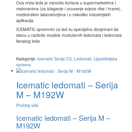
Ova vrsta leda je narocito korisna u supermarketima i
restoranima (za izlaganje i ocuvanje svjeze ribe i hrane),
medicinskim laboratorijima i u nekoliko industrijskih
aplikacija.
ICEMATIC spremnici za led su specijalno dizajnirani da
stanu u razlicite modele modularnih ledomata i ledomata
lisnatog leda.
Kategorije:
Icematic Serija CS
,
Ledomati
,
Ugostiteljska
oprema
Icematic ledomati – Serija
M – M192W
Pročitaj više
Icematic ledomati – Serija M –
M192W