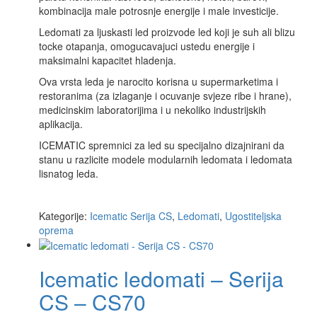
kombinacija male potrosnje energije i male investicije.
Ledomati za ljuskasti led proizvode led koji je suh ali blizu
tocke otapanja, omogucavajuci ustedu energije i
maksimalni kapacitet hladenja.
Ova vrsta leda je narocito korisna u supermarketima i
restoranima (za izlaganje i ocuvanje svjeze ribe i hrane),
medicinskim laboratorijima i u nekoliko industrijskih
aplikacija.
ICEMATIC spremnici za led su specijalno dizajnirani da
stanu u razlicite modele modularnih ledomata i ledomata
lisnatog leda.
Kategorije:
Icematic Serija CS
,
Ledomati
,
Ugostiteljska
oprema
Icematic ledomati – Serija
CS – CS70