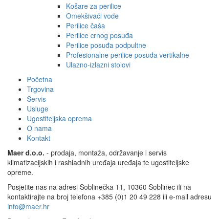
Košare za perilice
Omekšivači vode
Perilice čaša
Perilice crnog posuđa
Perilice posuđa podpultne
Profesionalne perilice posuđa vertikalne
Ulazno-izlazni stolovi
Početna
Trgovina
Servis
Usluge
Ugostiteljska oprema
O nama
Kontakt
Maer d.o.o.
- prodaja, montaža, održavanje i servis
klimatizacijskih i rashladnih uređaja uređaja te ugostiteljske
opreme.
Posjetite nas na adresi Soblinečka 11, 10360 Soblinec ili na
kontaktirajte na broj telefona +385 (0)1 20 49 228 ili e-mail adresu
info@maer.hr