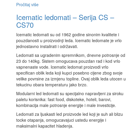
Pročitaj više
Icematic ledomati – Serija CS –
CS70
Icematic ledomati su od 1962 godine sinonim kvalitete i
pouzdanosti u proizvodnji leda. Icematic ledomate je vrlo
jednostavno instalirati i održavati.
Ledomati sa ugradenim spremnikom, dnevne potrosnje od
23 do 140kg. Sistem omogucava pouzdan rad i kod vrlo
vapnenaste vode. Icematic ledomat proizvodi vrlo
specifican oblik leda koji kupci posebno cijene zbog svoje
velike povrsine za izmjenu topline. Ovaj oblik leda utocen u
tekucinu obara temperaturu jako brzo.
Modularni led ledomati su specijalno napravljeni za siroku
paletu korisnika: fast food, diskoteke, hoteli, barovi,
kombinacija male potrosnje energije i male investicije.
Ledomati za ljuskasti led proizvode led koji je suh ali blizu
tocke otapanja, omogucavajuci ustedu energije i
maksimalni kapacitet hladenja.