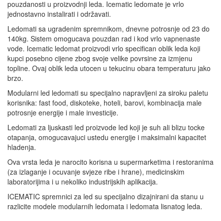
pouzdanosti u proizvodnji leda. Icematic ledomate je vrlo
jednostavno instalirati i održavati.
Ledomati sa ugradenim spremnikom, dnevne potrosnje od 23 do
140kg. Sistem omogucava pouzdan rad i kod vrlo vapnenaste
vode. Icematic ledomat proizvodi vrlo specifican oblik leda koji
kupci posebno cijene zbog svoje velike povrsine za izmjenu
topline. Ovaj oblik leda utocen u tekucinu obara temperaturu jako
brzo.
Modularni led ledomati su specijalno napravljeni za siroku paletu
korisnika: fast food, diskoteke, hoteli, barovi, kombinacija male
potrosnje energije i male investicije.
Ledomati za ljuskasti led proizvode led koji je suh ali blizu tocke
otapanja, omogucavajuci ustedu energije i maksimalni kapacitet
hladenja.
Ova vrsta leda je narocito korisna u supermarketima i restoranima
(za izlaganje i ocuvanje svjeze ribe i hrane), medicinskim
laboratorijima i u nekoliko industrijskih aplikacija.
ICEMATIC spremnici za led su specijalno dizajnirani da stanu u
razlicite modele modularnih ledomata i ledomata lisnatog leda.