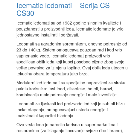
Icematic ledomati – Serija CS –
CS30
Icematic ledomati su od 1962 godine sinonim kvalitete i
pouzdanosti u proizvodnji leda. Icematic ledomate je vrlo
jednostavno instalirati i održavati.
Ledomati sa ugradenim spremnikom, dnevne potrosnje od
23 do 140kg. Sistem omogucava pouzdan rad i kod vrlo
vapnenaste vode. Icematic ledomat proizvodi vrlo
specifican oblik leda koji kupci posebno cijene zbog svoje
velike povrsine za izmjenu topline. Ovaj oblik leda utocen u
tekucinu obara temperaturu jako brzo.
Modularni led ledomati su specijalno napravljeni za siroku
paletu korisnika: fast food, diskoteke, hoteli, barovi,
kombinacija male potrosnje energije i male investicije.
Ledomati za ljuskasti led proizvode led koji je suh ali blizu
tocke otapanja, omogucavajuci ustedu energije i
maksimalni kapacitet hladenja.
Ova vrsta leda je narocito korisna u supermarketima i
restoranima (za izlaganje i ocuvanje svjeze ribe i hrane),