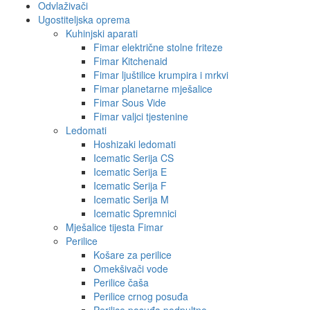
Odvlaživači
Ugostiteljska oprema
Kuhinjski aparati
Fimar električne stolne friteze
Fimar Kitchenaid
Fimar ljuštilice krumpira i mrkvi
Fimar planetarne mješalice
Fimar Sous Vide
Fimar valjci tjestenine
Ledomati
Hoshizaki ledomati
Icematic Serija CS
Icematic Serija E
Icematic Serija F
Icematic Serija M
Icematic Spremnici
Mješalice tijesta Fimar
Perilice
Košare za perilice
Omekšivači vode
Perilice čaša
Perilice crnog posuđa
Perilice posuđa podpultne