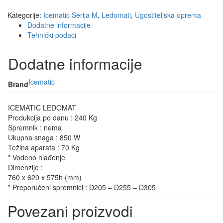
Kategorije:
Icematic Serija M
,
Ledomati
,
Ugostiteljska oprema
Dodatne informacije
Tehnički podaci
Dodatne informacije
Icematic
Brand
ICEMATIC LEDOMAT
Produkcija po danu : 240 Kg
Spremnik : nema
Ukupna snaga : 850 W
Težina aparata : 70 Kg
* Vodeno hlađenje
Dimenzije :
760 x 620 x 575h (mm)
* Preporučeni spremnici : D205 – D255 – D305
Povezani proizvodi