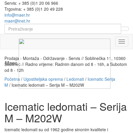
Servis: + 385 (0)1 20 06 966
Trgovina: + 385 (0)1 20 49 228
info@maer.hr
maer@inet.hr
Naviga
Prodaja - Montaža - Održavanje - Servis // Soblinečka 11, 10360
Maer
Soblinec // Radno vrijeme: Radnim danom od 8 - 16h, a Subotom
od 8 - 12h
Početna
/
Ugostiteljska oprema
/
Ledomati
/
Icematic Serija
M
/ Icematic ledomati – Serija M – M202W
Icematic ledomati – Serija
M – M202W
Icematic ledomati su od 1962 godine sinonim kvalitete i