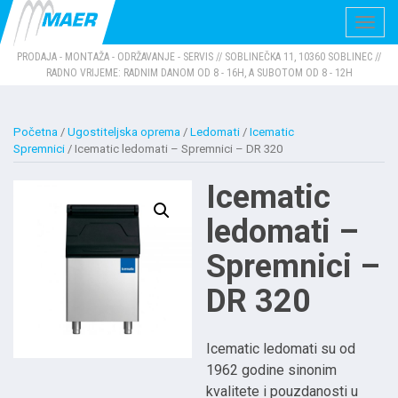
Navig
PRODAJA - MONTAŽA - ODRŽAVANJE - SERVIS // SOBLINEČKA 11, 10360 SOBLINEC //
RADNO VRIJEME: RADNIM DANOM OD 8 - 16H, A SUBOTOM OD 8 - 12H
Početna
/
Ugostiteljska oprema
/
Ledomati
/
Icematic
Spremnici
/ Icematic ledomati – Spremnici – DR 320
Icematic
ledomati –
Spremnici –
DR 320
Icematic ledomati su od
1962 godine sinonim
kvalitete i pouzdanosti u