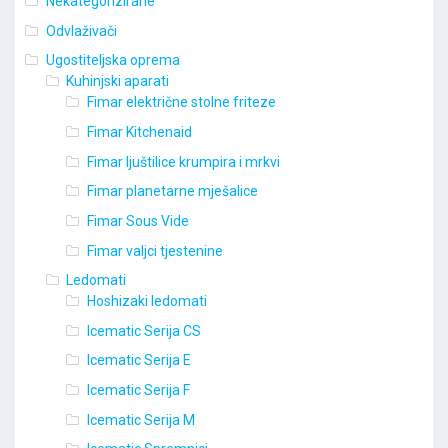
Nekategorizirane
Odvlaživači
Ugostiteljska oprema
Kuhinjski aparati
Fimar električne stolne friteze
Fimar Kitchenaid
Fimar ljuštilice krumpira i mrkvi
Fimar planetarne mješalice
Fimar Sous Vide
Fimar valjci tjestenine
Ledomati
Hoshizaki ledomati
Icematic Serija CS
Icematic Serija E
Icematic Serija F
Icematic Serija M