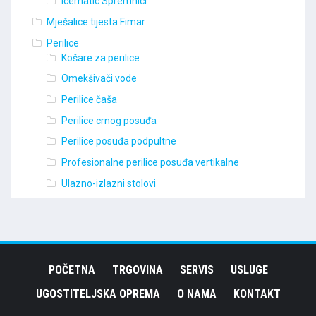
Icematic Spremnici
Mješalice tijesta Fimar
Perilice
Košare za perilice
Omekšivači vode
Perilice čaša
Perilice crnog posuđa
Perilice posuđa podpultne
Profesionalne perilice posuđa vertikalne
Ulazno-izlazni stolovi
POČETNA
TRGOVINA
SERVIS
USLUGE
UGOSTITELJSKA OPREMA
O NAMA
KONTAKT