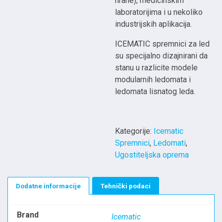
hrane), medicinskim
laboratorijima i u nekoliko
industrijskih aplikacija.
ICEMATIC spremnici za led
su specijalno dizajnirani da
stanu u razlicite modele
modularnih ledomata i
ledomata lisnatog leda.
Kategorije:
Icematic
Spremnici
,
Ledomati
,
Ugostiteljska oprema
Dodatne informacije
Tehnički podaci
Brand
Icematic