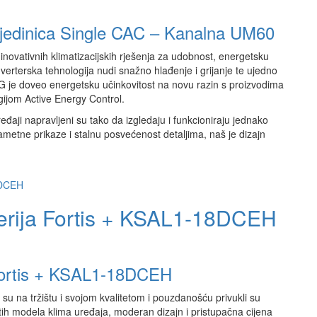
 jedinica Single CAC – Kanalna UM60
inovativnih klimatizacijskih rješenja za udobnost, energetsku
verterska tehnologija nudi snažno hlađenje i grijanje te ujedno
LG je doveo energetsku učinkovitost na novu razin s proizvodima
ijom Active Energy Control.
eđaji napravljeni su tako da izgledaju i funkcioniraju jednako
 pametne prikaze i stalnu posvećenost detaljima, naš je dizajn
Serija Fortis + KSAL1-18DCEH
 Fortis + KSAL1-18DCEH
su na tržištu i svojom kvalitetom i pouzdanošću privukli su
ih modela klima uređaja, moderan dizajn i pristupačna cijena