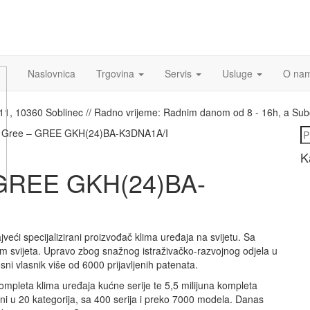
Naslovnica
Trgovina
Servis
Usluge
O na
a 11, 10360 Soblinec // Radno vrijeme: Radnim danom od 8 - 16h, a Su
Pr
aj Gree – GREE GKH(24)BA-K3DNA1A/I
K
– GREE GKH(24)BA-
veći specijalizirani proizvođač klima uređaja na svijetu. Sa
rom svijeta. Upravo zbog snažnog istraživačko-razvojnog odjela u
ni vlasnik više od 6000 prijavljenih patenata.
kompleta klima uređaja kućne serije te 5,5 milijuna kompleta
eni u 20 kategorija, sa 400 serija i preko 7000 modela. Danas