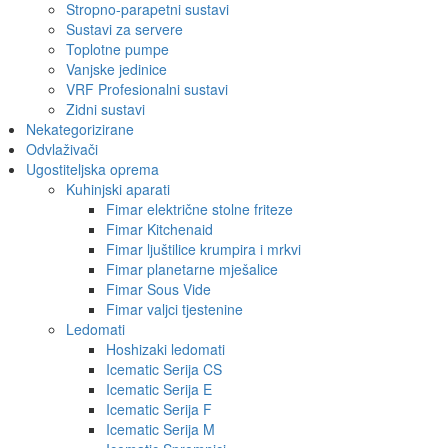
Stropno-parapetni sustavi
Sustavi za servere
Toplotne pumpe
Vanjske jedinice
VRF Profesionalni sustavi
Zidni sustavi
Nekategorizirane
Odvlaživači
Ugostiteljska oprema
Kuhinjski aparati
Fimar električne stolne friteze
Fimar Kitchenaid
Fimar ljuštilice krumpira i mrkvi
Fimar planetarne mješalice
Fimar Sous Vide
Fimar valjci tjestenine
Ledomati
Hoshizaki ledomati
Icematic Serija CS
Icematic Serija E
Icematic Serija F
Icematic Serija M