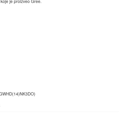
e koje je proizveo Gree.
+ (GWHD(14)NK3DO)
C