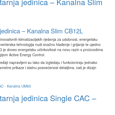
arnja jedinica – Kanalna Slim
 jedinica – Kanalna Slim CB12L
inovativnih klimatizacijskih rješenja za udobnost, energetsku
verterska tehnologija nudi snažno hlađenje i grijanje te ujedno
LG je doveo energetsku učinkovitost na novu razin s proizvodima
ijom Active Energy Control.
eđaji napravljeni su tako da izgledaju i funkcioniraju jednako
 pametne prikaze i stalnu posvećenost detaljima, naš je dizajn
arnja jedinica Single CAC –