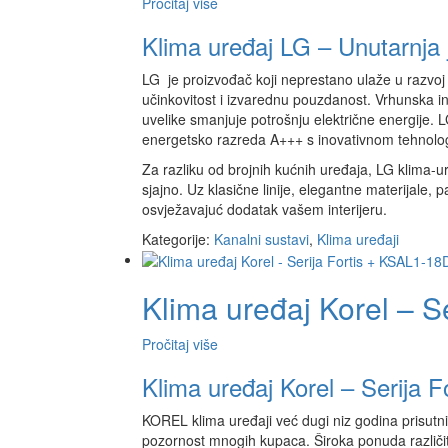
Pročitaj više
Klima uređaj LG – Unutarnja
LG je proizvođač koji neprestano ulaže u razvoj 
učinkovitost i izvarednu pouzdanost. Vrhunska in
uvelike smanjuje potrošnju električne energije. 
energetsko razreda A+++ s inovativnom tehnolog
Za razliku od brojnih kućnih uređaja, LG klima-ur
sjajno. Uz klasične linije, elegantne materijale,
osvježavajuć dodatak vašem interijeru.
Kategorije:
Kanalni sustavi
,
Klima uređaji
Klima uređaj Korel – 
Pročitaj više
Klima uređaj Korel – Serija
KOREL klima uređaji već dugi niz godina prisutni 
pozornost mnogih kupaca. Široka ponuda različit