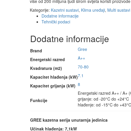
više od 200 milijuna ljudi širom svijeta koristi proizvod
Kategorije:
Kazetni sustavi
,
Klima uređaji
,
Multi sustavi
Dodatne informacije
Tehnički podaci
Dodatne informacije
Gree
Brand
A++
Energetski razred
70-80
Kvadratura (m2)
7.1
Kapacitet hlađenja (kW)
8
Kapacitet grijanja (kW)
Energetski razred A++ / A
grijanje: od -20°C do +24°C
Funkcije
hlađenje: od -15°C do +43°
GREE kazetna serija unutarnja jedinica
Učinak hlađenja: 7,1kW