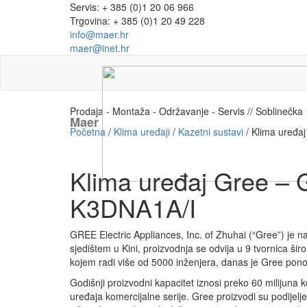
Servis: + 385 (0)1 20 06 966
Trgovina: + 385 (0)1 20 49 228
info@maer.hr
maer@inet.hr
Prodaja - Montaža - Održavanje - Servis // Soblinečk
Maer
Početna
/
Klima uređaji
/
Kazetni sustavi
/ Klima uređ
Klima uređaj Gree 
K3DNA1A/I
GREE Electric Appliances, Inc. of Zhuhai (“Gree”) je naj
sjedištem u Kini, proizvodnja se odvija u 9 tvornica ši
kojem radi više od 5000 inženjera, danas je Gree ponos
Godišnji proizvodni kapacitet iznosi preko 60 milijuna 
uređaja komercijalne serije. Gree proizvodi su podijelj