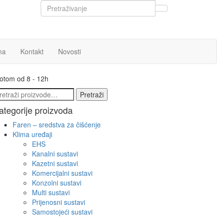
ma
Kontakt
Novosti
botom od 8 - 12h
etraži:
Pretraži
ategorije proizvoda
Faren – sredstva za čišćenje
Klima uređaji
EHS
Kanalni sustavi
Kazetni sustavi
Komercijalni sustavi
Konzolni sustavi
Multi sustavi
Prijenosni sustavi
Samostojeći sustavi