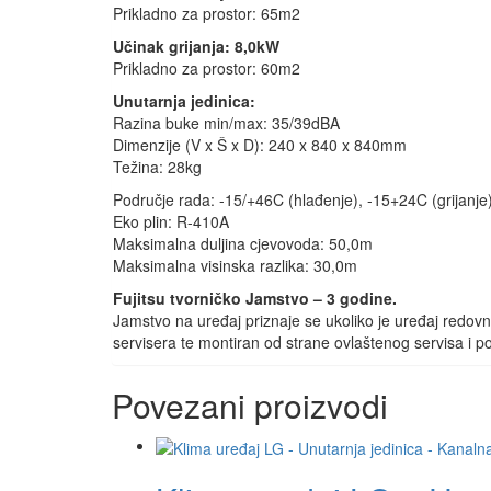
Prikladno za prostor: 65m2
Učinak grijanja: 8,0kW
Prikladno za prostor: 60m2
Unutarnja jedinica:
Razina buke min/max: 35/39dBA
Dimenzije (V x Š x D): 240 x 840 x 840mm
Težina: 28kg
Područje rada: -15/+46C (hlađenje), -15+24C (grijanje
Eko plin: R-410A
Maksimalna duljina cjevovoda: 50,0m
Maksimalna visinska razlika: 30,0m
Fujitsu tvorničko Jamstvo – 3 godine.
Jamstvo na uređaj priznaje se ukoliko je uređaj redovn
servisera te montiran od strane ovlaštenog servisa i po
Povezani proizvodi