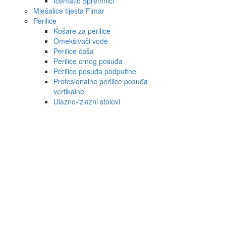
Icematic Spremnici
Mješalice tijesta Fimar
Perilice
Košare za perilice
Omekšivači vode
Perilice čaša
Perilice crnog posuđa
Perilice posuđa podpultne
Profesionalne perilice posuđa
vertikalne
Ulazno-izlazni stolovi