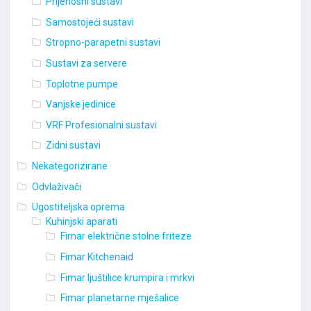
Prijenosni sustavi
Samostojeći sustavi
Stropno-parapetni sustavi
Sustavi za servere
Toplotne pumpe
Vanjske jedinice
VRF Profesionalni sustavi
Zidni sustavi
Nekategorizirane
Odvlaživači
Ugostiteljska oprema
Kuhinjski aparati
Fimar električne stolne friteze
Fimar Kitchenaid
Fimar ljuštilice krumpira i mrkvi
Fimar planetarne mješalice