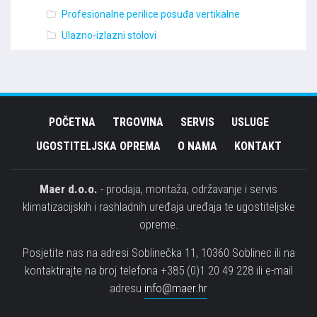
Profesionalne perilice posuđa vertikalne
Ulazno-izlazni stolovi
POČETNA
TRGOVINA
SERVIS
USLUGE
UGOSTITELJSKA OPREMA
O NAMA
KONTAKT
Maer d.o.o.
- prodaja, montaža, održavanje i servis
klimatizacijskih i rashladnih uređaja uređaja te ugostiteljske
opreme.
Posjetite nas na adresi Soblinečka 11, 10360 Soblinec ili na
kontaktirajte na broj telefona +385 (0)1 20 49 228 ili e-mail
adresu
info@maer.hr