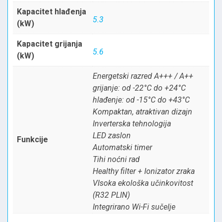
Kapacitet hlađenja
5.3
(kW)
Kapacitet grijanja
5.6
(kW)
Energetski razred A+++ / A++
grijanje: od -22°C do +24°C
hlađenje: od -15°C do +43°C
Kompaktan, atraktivan dizajn
Inverterska tehnologija
LED zaslon
Funkcije
Automatski timer
Tihi noćni rad
Healthy filter + Ionizator zraka
VIsoka ekološka učinkovitost
(R32 PLIN)
Integrirano Wi-Fi sučelje