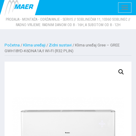
Navig
PRODAJA - MONTAŽA - ODRŽAVANJE - SERVIS // SOBLINEČKA 11, 10360 SOBLINEC //
RADNO VRIJEME: RADNIM DANOM OD 8 - 16H, A SUBOTOM OD 8 - 12H
Početna
/
Klima uređaji
/
Zidni sustavi
/ Klima uređaj Gree – GREE
GWH18YD-K6DNA1A/I WI-FI (R32 PLIN)