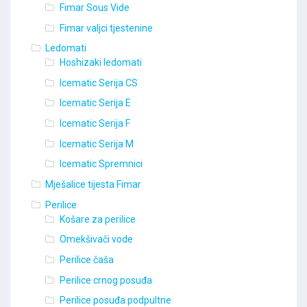
Fimar Sous Vide
Fimar valjci tjestenine
Ledomati
Hoshizaki ledomati
Icematic Serija CS
Icematic Serija E
Icematic Serija F
Icematic Serija M
Icematic Spremnici
Mješalice tijesta Fimar
Perilice
Košare za perilice
Omekšivači vode
Perilice čaša
Perilice crnog posuđa
Perilice posuđa podpultne