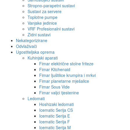
Stropno-parapetni sustavi
Sustavi za servere
Toplotne pumpe
Vanjske jedinice
VRF Profesionalni sustavi
Zidni sustavi
Nekategorizirane
Odvlaživači
Ugostiteljska oprema
Kuhinjski aparati
Fimar električne stolne friteze
Fimar Kitchenaid
Fimar ljuštilice krumpira i mrkvi
Fimar planetarne mješalice
Fimar Sous Vide
Fimar valjci tjestenine
Ledomati
Hoshizaki ledomati
Icematic Serija CS
Icematic Serija E
Icematic Serija F
Icematic Serija M