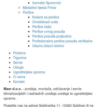
Icematic Spremnici
Mješalice tijesta Fimar
Perilice
Košare za perilice
Omekšivači vode
Perilice čaša
Perilice crnog posuđa
Perilice posuđa podpultne
Profesionalne perilice posuđa vertikalne
Ulazno-izlazni stolovi
Početna
Trgovina
Servis
Usluge
Ugostiteljska oprema
O nama
Kontakt
Maer d.o.o.
- prodaja, montaža, održavanje i servis
klimatizacijskih i rashladnih uređaja uređaja te ugostiteljske
opreme.
Posjetite nas na adresi Soblinečka 11, 10360 Soblinec ili na