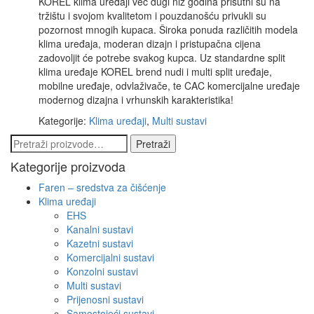
KOREL klima uređaji već dugi niz godina prisutni su na
tržištu i svojom kvalitetom i pouzdanošću privukli su
pozornost mnogih kupaca. Široka ponuda različitih modela
klima uređaja, moderan dizajn i pristupačna cijena
zadovoljit će potrebe svakog kupca. Uz standardne split
klima uređaje KOREL brend nudi i multi split uređaje,
mobilne uređaje, odvlaživače, te CAC komercijalne uređaje
modernog dizajna i vrhunskih karakteristika!
Kategorije:
Klima uređaji
,
Multi sustavi
Pretraži:
Pretraži
Kategorije proizvoda
Faren – sredstva za čišćenje
Klima uređaji
EHS
Kanalni sustavi
Kazetni sustavi
Komercijalni sustavi
Konzolni sustavi
Multi sustavi
Prijenosni sustavi
Samostojeći sustavi