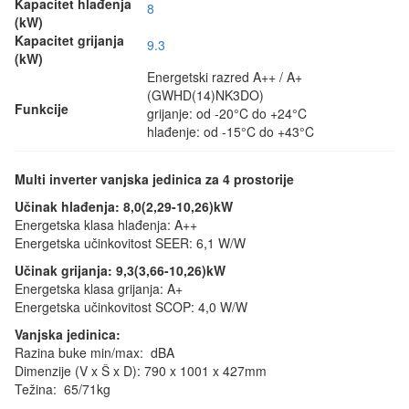
Kapacitet hlađenja
8
(kW)
Kapacitet grijanja
9.3
(kW)
Energetski razred A++ / A+
(GWHD(14)NK3DO)
Funkcije
grijanje: od -20°C do +24°C
hlađenje: od -15°C do +43°C
Multi inverter vanjska jedinica za 4 prostorije
Učinak hlađenja: 8,0(2,29-10,26)kW
Energetska klasa hlađenja: A++
Energetska učinkovitost SEER: 6,1 W/W
Učinak grijanja: 9,3(3,66-10,26)kW
Energetska klasa grijanja: A+
Energetska učinkovitost SCOP: 4,0 W/W
Vanjska jedinica:
Razina buke min/max: dBA
Dimenzije (V x Š x D): 790 x 1001 x 427mm
Težina: 65/71kg