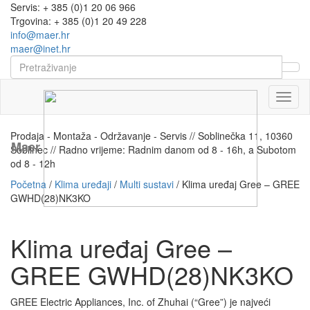
Servis: + 385 (0)1 20 06 966
Trgovina: + 385 (0)1 20 49 228
info@maer.hr
maer@inet.hr
Naviga
Prodaja - Montaža - Održavanje - Servis // Soblinečka 11, 10360
Maer
Soblinec // Radno vrijeme: Radnim danom od 8 - 16h, a Subotom
od 8 - 12h
Početna
/
Klima uređaji
/
Multi sustavi
/ Klima uređaj Gree – GREE
GWHD(28)NK3KO
Klima uređaj Gree –
GREE GWHD(28)NK3KO
GREE Electric Appliances, Inc. of Zhuhai (“Gree”) je najveći