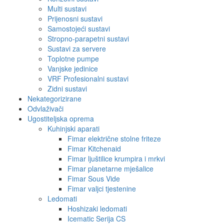
Multi sustavi
Prijenosni sustavi
Samostojeći sustavi
Stropno-parapetni sustavi
Sustavi za servere
Toplotne pumpe
Vanjske jedinice
VRF Profesionalni sustavi
Zidni sustavi
Nekategorizirane
Odvlaživači
Ugostiteljska oprema
Kuhinjski aparati
Fimar električne stolne friteze
Fimar Kitchenaid
Fimar ljuštilice krumpira i mrkvi
Fimar planetarne mješalice
Fimar Sous Vide
Fimar valjci tjestenine
Ledomati
Hoshizaki ledomati
Icematic Serija CS