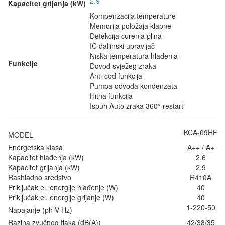
2.9
Kapacitet grijanja (kW)
Kompenzacija temperature
Memorija položaja klapne
Detekcija curenja plina
IC daljinski upravljač
Niska temperatura hlađenja
Funkcije
Dovod svježeg zraka
Anti-cod funkcija
Pumpa odvoda kondenzata
Hitna funkcija
Ispuh Auto zraka 360° restart
KCA-09HF
MODEL
Energetska klasa
A++ / A+
Kapacitet hlađenja (kW)
2,6
Kapacitet grijanja (kW)
2,9
Rashladno sredstvo
R410A
Priključak el. energije hlađenje (W)
40
Priključak el. energije grijanje (W)
40
1-220-50
Napajanje (ph-V-Hz)
Razina zvučnog tlaka (dB(A))
42/38/35