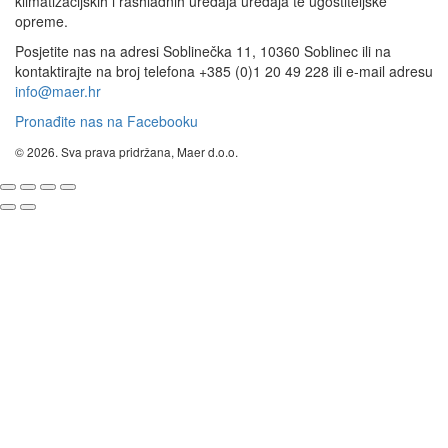
klimatizacijskih i rashladnih uređaja uređaja te ugostiteljske
opreme.
Posjetite nas na adresi Soblinečka 11, 10360 Soblinec ili na
kontaktirajte na broj telefona +385 (0)1 20 49 228 ili e-mail adresu
info@maer.hr
Pronađite nas na Facebooku
© 2026. Sva prava pridržana, Maer d.o.o.