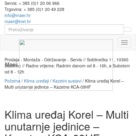
Servis: + 385 (0)1 20 06 966
Trgovina: + 385 (0)1 20 49 228
info@maer.hr
maer@inet.hr
Naviga
Prodaja - Montaža - Održavanje - Servis // Soblinečka 11, 10360
Maer
Soblinec // Radno vrijeme: Radnim danom od 8 - 16h, a Subotom
od 8 - 12h
Početna
/
Klima uređaji
/
Kazetni sustavi
/ Klima uređaj Korel –
Multi unutarnje jedinice – Kazetne KCA-09HF
Klima uređaj Korel – Multi
unutarnje jedinice –