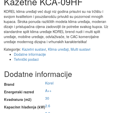
Kazetne KCA-09HF
KOREL klima uređaji već dugi niz godina prisutni su na tržištu i
svojom kvalitetom i pouzdanošću privukli su pozornost mnogih
kupaca. Široka ponuda različitih modela klima uređaja, moderan
dizajn i pristupačna cijena zadovoljit će potrebe svakog kupca. Uz
standardne split klima uređaje KOREL brend nudi i multi split
uređaje, mobilne uređaje, odvlaživače, te CAC komercijalne
uređaje modernog dizajna i vrhunskih karakteristika!
Kategorije:
Kazetni sustavi
,
Klima uređaji
,
Multi sustavi
Dodatne informacije
Tehnički podaci
Dodatne informacije
Korel
Brand
A++
Energetski razred
30
Kvadratura (m2)
2.6
Kapacitet hlađenja (kW)