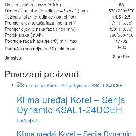
Razina zvučne snage (dB(A))
53
Dimenzije unutarnje jedinice – ŠxVxD (mm)
570x260x570
Težina unutarnje jedinice / panel (kg)
14,5 / 2,5
Promjer cijevi tekuća faza (inch(mm))
1/4” ( 6,35)
Promjer cijevi plinska faza (inch(mm))
3/8” ( 9,53)
Protok zraka (m3/h)
580/500/450
Područje rada hlađenje (°C) min~max
17~32
0~30
Područje rada grijanje (°C) min~max
2 godine
Jamstvo
Povezani proizvodi
Klima uređaj Korel – Serija
Dynamic KSAL1-24DCEH
Pročitaj više
Klima uređaj Korel – Serija Dynamic