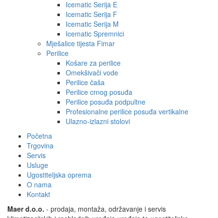
Icematic Serija E
Icematic Serija F
Icematic Serija M
Icematic Spremnici
Mješalice tijesta Fimar
Perilice
Košare za perilice
Omekšivači vode
Perilice čaša
Perilice crnog posuđa
Perilice posuđa podpultne
Profesionalne perilice posuđa vertikalne
Ulazno-izlazni stolovi
Početna
Trgovina
Servis
Usluge
Ugostiteljska oprema
O nama
Kontakt
Maer d.o.o.
- prodaja, montaža, održavanje i servis