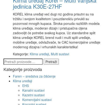
Klima uređaj Korel – Multi vanjska
jedinica K30E-27HF
KOREL klima uređaji već dugi niz godina prisutni su na
tržištu i svojom kvalitetom i pouzdanošću privukli su
pozornost mnogih kupaca. Široka ponuda različitih modela
klima uređaja, moderan dizajn i pristupačna cijena
zadovoljit će potrebe svakog kupca. Uz standardne split
klima uređaje KOREL brend nudi i multi split uređaje,
mobilne uređaje, odvlaživače, te CAC komercijalne uređaje
modernog dizajna i vrhunskih karakteristika!
Kategorije:
Klima uređaji
,
Multi sustavi
Pretraži:
Pretraži
Kategorije proizvoda
Faren – sredstva za čišćenje
Klima uređaji
EHS
Kanalni sustavi
Kazetni sustavi
Komercijalni sustavi
Konzolni sustavi