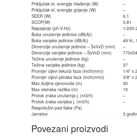
Priključak el. energije hlađenje (W)
–
Priključak el. energije grijanje (W)
–
SEER (W)
6,1
SCOP(W)
3,81
Napajanje (ph-V-Hz)
1/220-
Buka unutarnje jedinice (dB(A))
–
Buka vanjske jedinice (dB(A))
49 hl., 
Dimenzije unutarnje jedinice – ŠxVxD (mm)
–
Dimenzije vanjske jedinice – ŠxVxD (mm)
770x5
Težina unutarnje jedinice (kg)
–
Težina vanjske jedinice (kg)
37
Promjer cijevi tekuća faza (inch(mm))
1/4″ x 2
Promjer cijevi plinska faza (inch(mm))
3/8″ x 2
Max duljina cjevovoda (m)
30
Max visinska razlika (m)
15
Protok zraka unutarnja j. (m3/h)
–
Protok zraka vanjska j. (m3/h)
–
Raspoloživi pad tlaka (Pa)
Jamstvo
3 godi
Povezani proizvodi