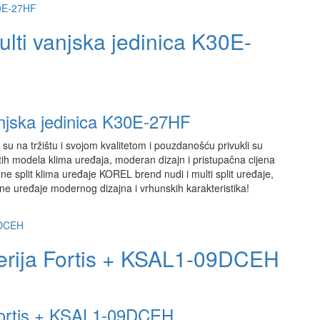
ulti vanjska jedinica K30E-
anjska jedinica K30E-27HF
su na tržištu i svojom kvalitetom i pouzdanošću privukli su
ih modela klima uređaja, moderan dizajn i pristupačna cijena
e split klima uređaje KOREL brend nudi i multi split uređaje,
ne uređaje modernog dizajna i vrhunskih karakteristika!
Serija Fortis + KSAL1-09DCEH
 Fortis + KSAL1-09DCEH