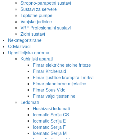
Stropno-parapetni sustavi
Sustavi za servere
Toplotne pumpe
Vanjske jedinice
VRF Profesionalni sustavi
Zidni sustavi
Nekategorizirane
Odvlaživači
Ugostiteljska oprema
Kuhinjski aparati
Fimar električne stolne friteze
Fimar Kitchenaid
Fimar ljuštilice krumpira i mrkvi
Fimar planetarne mješalice
Fimar Sous Vide
Fimar valjci tjestenine
Ledomati
Hoshizaki ledomati
Icematic Serija CS
Icematic Serija E
Icematic Serija F
Icematic Serija M