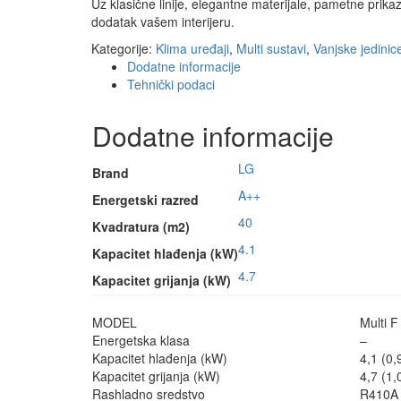
Uz klasične linije, elegantne materijale, pametne prika
dodatak vašem interijeru.
Kategorije:
Klima uređaji
,
Multi sustavi
,
Vanjske jedinic
Dodatne informacije
Tehnički podaci
Dodatne informacije
LG
Brand
A++
Energetski razred
40
Kvadratura (m2)
4.1
Kapacitet hlađenja (kW)
4.7
Kapacitet grijanja (kW)
MODEL
Multi 
Energetska klasa
–
Kapacitet hlađenja (kW)
4,1 (0,
Kapacitet grijanja (kW)
4,7 (1,
Rashladno sredstvo
R410A