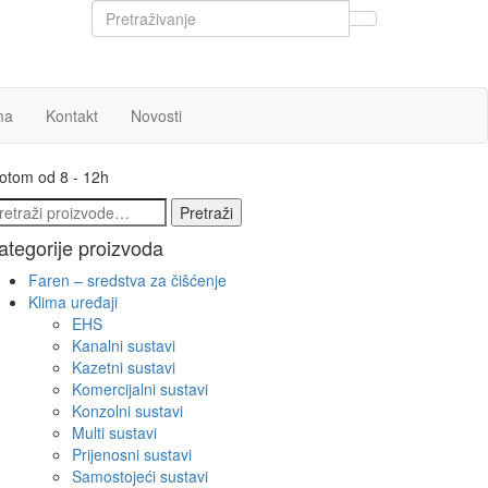
ma
Kontakt
Novosti
botom od 8 - 12h
etraži:
Pretraži
ategorije proizvoda
Faren – sredstva za čišćenje
Klima uređaji
EHS
Kanalni sustavi
Kazetni sustavi
Komercijalni sustavi
Konzolni sustavi
Multi sustavi
Prijenosni sustavi
Samostojeći sustavi