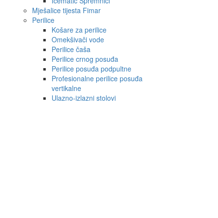
Icematic Spremnici
Mješalice tijesta Fimar
Perilice
Košare za perilice
Omekšivači vode
Perilice čaša
Perilice crnog posuđa
Perilice posuđa podpultne
Profesionalne perilice posuđa
vertikalne
Ulazno-izlazni stolovi