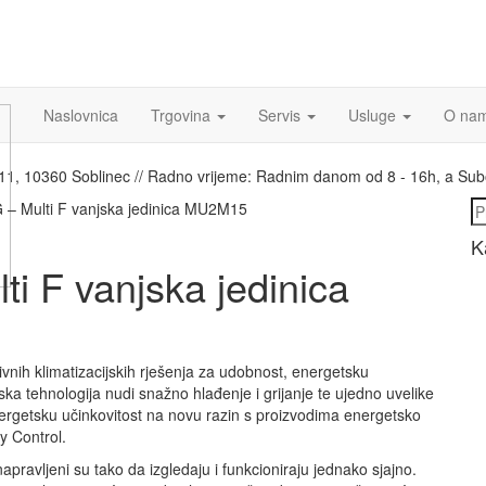
Naslovnica
Trgovina
Servis
Usluge
O na
a 11, 10360 Soblinec // Radno vrijeme: Radnim danom od 8 - 16h, a Su
Pr
G – Multi F vanjska jedinica MU2M15
K
ti F vanjska jedinica
ivnih klimatizacijskih rješenja za udobnost, energetsku
ka tehnologija nudi snažno hlađenje i grijanje te ujedno uvelike
nergetsku učinkovitost na novu razin s proizvodima energetsko
y Control.
apravljeni su tako da izgledaju i funkcioniraju jednako sjajno.