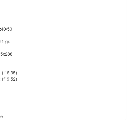
240/50
51 gr.
45x288
 (fi 6,35)
 (fi 9,52)
ne