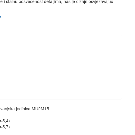
ze i stalnu posvećenost detaljima, naš je dizajn osvježavajuć
e
F vanjska jedinica MU2M15
9-5,4)
0-5,7)