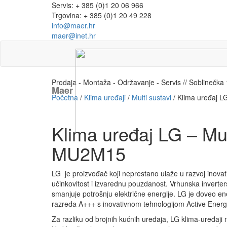
Servis: + 385 (0)1 20 06 966
Trgovina: + 385 (0)1 20 49 228
info@maer.hr
maer@inet.hr
Prodaja - Montaža - Održavanje - Servis // Soblinečk
Maer
Početna
/
Klima uređaji
/
Multi sustavi
/ Klima uređaj L
Klima uređaj LG – Mul
MU2M15
LG je proizvođač koji neprestano ulaže u razvoj inovat
učinkovitost i izvarednu pouzdanost. Vrhunska inverters
smanjuje potrošnju električne energije. LG je doveo e
razreda A+++ s inovativnom tehnologijom Active Energ
Za razliku od brojnih kućnih uređaja, LG klima-uređaji n