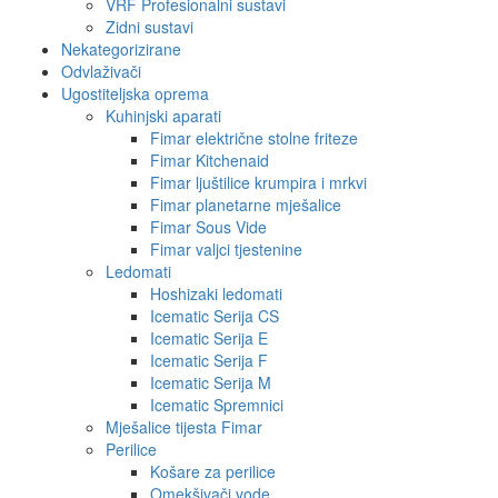
VRF Profesionalni sustavi
Zidni sustavi
Nekategorizirane
Odvlaživači
Ugostiteljska oprema
Kuhinjski aparati
Fimar električne stolne friteze
Fimar Kitchenaid
Fimar ljuštilice krumpira i mrkvi
Fimar planetarne mješalice
Fimar Sous Vide
Fimar valjci tjestenine
Ledomati
Hoshizaki ledomati
Icematic Serija CS
Icematic Serija E
Icematic Serija F
Icematic Serija M
Icematic Spremnici
Mješalice tijesta Fimar
Perilice
Košare za perilice
Omekšivači vode