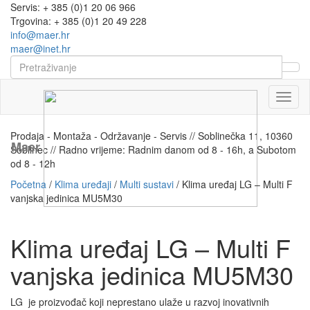
Servis: + 385 (0)1 20 06 966
Trgovina: + 385 (0)1 20 49 228
info@maer.hr
maer@inet.hr
Naviga
Prodaja - Montaža - Održavanje - Servis // Soblinečka 11, 10360
Maer
Soblinec // Radno vrijeme: Radnim danom od 8 - 16h, a Subotom
od 8 - 12h
Početna
/
Klima uređaji
/
Multi sustavi
/ Klima uređaj LG – Multi F
vanjska jedinica MU5M30
Klima uređaj LG – Multi F
vanjska jedinica MU5M30
LG je proizvođač koji neprestano ulaže u razvoj inovativnih