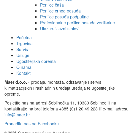
Perilice čaša
Perilice crnog posuđa
Perilice posuđa podpultne
Profesionalne perilice posuđa vertikalne
Ulazno-izlazni stolovi
Početna
Trgovina
Servis
Usluge
Ugostiteljska oprema
O nama
Kontakt
Maer d.o.o.
- prodaja, montaža, održavanje i servis
klimatizacijskih i rashladnih uređaja uređaja te ugostiteljske
opreme.
Posjetite nas na adresi Soblinečka 11, 10360 Soblinec ili na
kontaktirajte na broj telefona +385 (0)1 20 49 228 ili e-mail adresu
info@maer.hr
Pronađite nas na Facebooku
© 2026. Sva prava pridržana, Maer d.o.o.