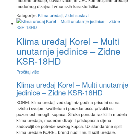
mobilne uređaje, odvlaživače, te CAC komercijalne uređaje
modernog dizajna i vrhunskih karakteristika!
Kategorije:
Klima uređaji
,
Zidni sustavi
Klima uređaj Korel – Multi
unutarnje jedinice – Zidne
KSR-18HD
Pročitaj više
Klima uređaj Korel – Multi unutarnje
jedinice – Zidne KSR-18HD
KOREL klima uređaji već dugi niz godina prisutni su na
tržištu i svojom kvalitetom i pouzdanošću privukli su
pozornost mnogih kupaca. Široka ponuda različitih modela
klima uređaja, moderan dizajn i pristupačna cijena
zadovoljit će potrebe svakog kupca. Uz standardne split
klima uređaje KOREL brend nudi i multi split uređaje,