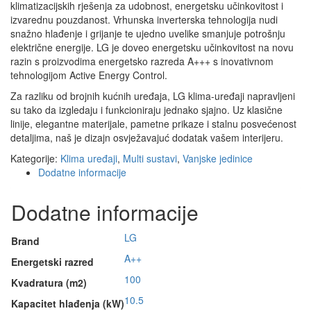
klimatizacijskih rješenja za udobnost, energetsku učinkovitost i
izvarednu pouzdanost. Vrhunska inverterska tehnologija nudi
snažno hlađenje i grijanje te ujedno uvelike smanjuje potrošnju
električne energije. LG je doveo energetsku učinkovitost na novu
razin s proizvodima energetsko razreda A+++ s inovativnom
tehnologijom Active Energy Control.
Za razliku od brojnih kućnih uređaja, LG klima-uređaji napravljeni
su tako da izgledaju i funkcioniraju jednako sjajno. Uz klasične
linije, elegantne materijale, pametne prikaze i stalnu posvećenost
detaljima, naš je dizajn osvježavajuć dodatak vašem interijeru.
Kategorije:
Klima uređaji
,
Multi sustavi
,
Vanjske jedinice
Dodatne informacije
Dodatne informacije
LG
Brand
A++
Energetski razred
100
Kvadratura (m2)
10.5
Kapacitet hlađenja (kW)