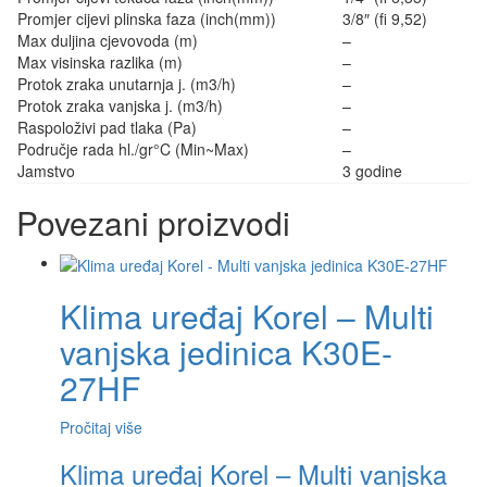
Promjer cijevi plinska faza (inch(mm))
3/8″ (fi 9,52)
Max duljina cjevovoda (m)
–
Max visinska razlika (m)
–
Protok zraka unutarnja j. (m3/h)
–
Protok zraka vanjska j. (m3/h)
–
Raspoloživi pad tlaka (Pa)
–
Područje rada hl./gr°C (Min~Max)
–
Jamstvo
3 godine
Povezani proizvodi
Klima uređaj Korel – Multi
vanjska jedinica K30E-
27HF
Pročitaj više
Klima uređaj Korel – Multi vanjska