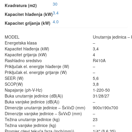
30
Kvadratura (m2)
3.4
Kapacitet hlađenja (kW)
4.0
Kapacitet grijanja (kW)
MODEL
Unutarnja jedinica 
Energetska klasa
–
Kapacitet hlađenja (kW)
3,4
Kapacitet grijanja (kW)
4
Rashladno sredstvo
R410A
Priključak el. energije hlađenje (W)
–
Priključak el. energije grijanje (W)
–
SEER (W)
5,6
SCOP(W)
3,8
Napajanje (ph-V-Hz)
1-220-50
Buka unutarnje jedinice (dB(A))
31/28/27
Buka vanjske jedinice (dB(A))
–
Dimenzije unutarnje jedinice – ŠxVxD (mm)
900x190x700
Dimenzije vanjske jedinice – ŠxVxD (mm)
–
Težina unutarnje jedinice (kg)
23
Težina vanjske jedinice (kg)
–
Promjer cijevi tekuća faza (inch(mm))
1/4″ (fi 6,35)