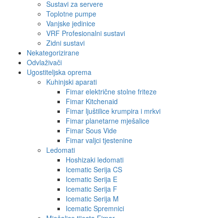
Sustavi za servere
Toplotne pumpe
Vanjske jedinice
VRF Profesionalni sustavi
Zidni sustavi
Nekategorizirane
Odvlaživači
Ugostiteljska oprema
Kuhinjski aparati
Fimar električne stolne friteze
Fimar Kitchenaid
Fimar ljuštilice krumpira i mrkvi
Fimar planetarne mješalice
Fimar Sous Vide
Fimar valjci tjestenine
Ledomati
Hoshizaki ledomati
Icematic Serija CS
Icematic Serija E
Icematic Serija F
Icematic Serija M
Icematic Spremnici