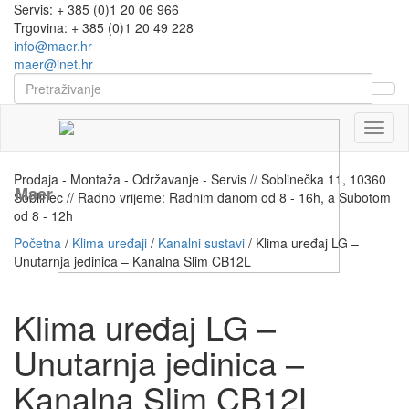
Servis: + 385 (0)1 20 06 966
Trgovina: + 385 (0)1 20 49 228
info@maer.hr
maer@inet.hr
Naviga
Prodaja - Montaža - Održavanje - Servis // Soblinečka 11, 10360
Maer
Soblinec // Radno vrijeme: Radnim danom od 8 - 16h, a Subotom
od 8 - 12h
Početna
/
Klima uređaji
/
Kanalni sustavi
/ Klima uređaj LG –
Unutarnja jedinica – Kanalna Slim CB12L
Klima uređaj LG –
Unutarnja jedinica –
Kanalna Slim CB12L