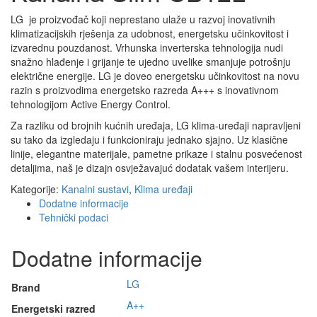
LG je proizvođač koji neprestano ulaže u razvoj inovativnih
klimatizacijskih rješenja za udobnost, energetsku učinkovitost i
izvarednu pouzdanost. Vrhunska inverterska tehnologija nudi
snažno hlađenje i grijanje te ujedno uvelike smanjuje potrošnju
električne energije. LG je doveo energetsku učinkovitost na novu
razin s proizvodima energetsko razreda A+++ s inovativnom
tehnologijom Active Energy Control.
Za razliku od brojnih kućnih uređaja, LG klima-uređaji napravljeni
su tako da izgledaju i funkcioniraju jednako sjajno. Uz klasične
linije, elegantne materijale, pametne prikaze i stalnu posvećenost
detaljima, naš je dizajn osvježavajuć dodatak vašem interijeru.
Kategorije:
Kanalni sustavi
,
Klima uređaji
Dodatne informacije
Tehnički podaci
Dodatne informacije
LG
Brand
A++
Energetski razred