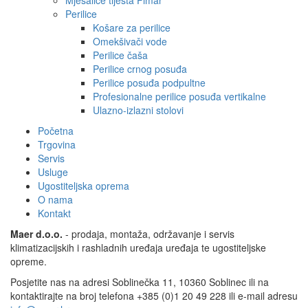
Mješalice tijesta Fimar
Perilice
Košare za perilice
Omekšivači vode
Perilice čaša
Perilice crnog posuđa
Perilice posuđa podpultne
Profesionalne perilice posuđa vertikalne
Ulazno-izlazni stolovi
Početna
Trgovina
Servis
Usluge
Ugostiteljska oprema
O nama
Kontakt
Maer d.o.o.
- prodaja, montaža, održavanje i servis
klimatizacijskih i rashladnih uređaja uređaja te ugostiteljske
opreme.
Posjetite nas na adresi Soblinečka 11, 10360 Soblinec ili na
kontaktirajte na broj telefona +385 (0)1 20 49 228 ili e-mail adresu