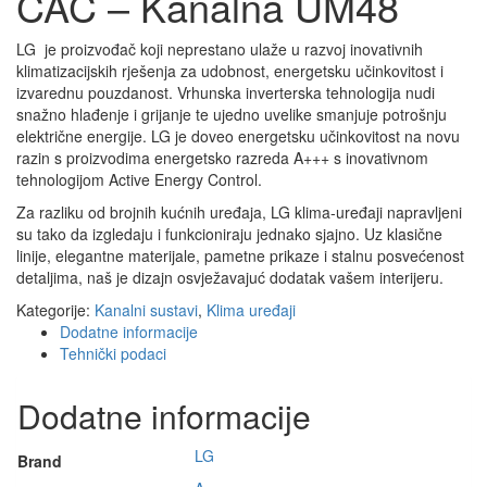
CAC – Kanalna UM48
LG je proizvođač koji neprestano ulaže u razvoj inovativnih
klimatizacijskih rješenja za udobnost, energetsku učinkovitost i
izvarednu pouzdanost. Vrhunska inverterska tehnologija nudi
snažno hlađenje i grijanje te ujedno uvelike smanjuje potrošnju
električne energije. LG je doveo energetsku učinkovitost na novu
razin s proizvodima energetsko razreda A+++ s inovativnom
tehnologijom Active Energy Control.
Za razliku od brojnih kućnih uređaja, LG klima-uređaji napravljeni
su tako da izgledaju i funkcioniraju jednako sjajno. Uz klasične
linije, elegantne materijale, pametne prikaze i stalnu posvećenost
detaljima, naš je dizajn osvježavajuć dodatak vašem interijeru.
Kategorije:
Kanalni sustavi
,
Klima uređaji
Dodatne informacije
Tehnički podaci
Dodatne informacije
LG
Brand