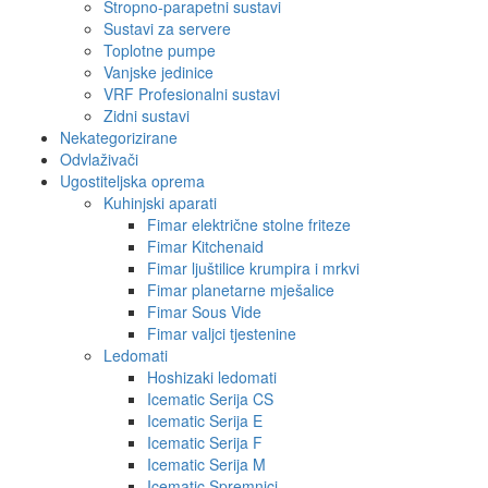
Stropno-parapetni sustavi
Sustavi za servere
Toplotne pumpe
Vanjske jedinice
VRF Profesionalni sustavi
Zidni sustavi
Nekategorizirane
Odvlaživači
Ugostiteljska oprema
Kuhinjski aparati
Fimar električne stolne friteze
Fimar Kitchenaid
Fimar ljuštilice krumpira i mrkvi
Fimar planetarne mješalice
Fimar Sous Vide
Fimar valjci tjestenine
Ledomati
Hoshizaki ledomati
Icematic Serija CS
Icematic Serija E
Icematic Serija F
Icematic Serija M
Icematic Spremnici