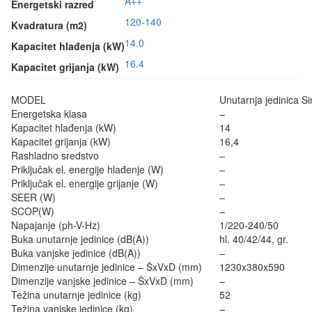
A++
Energetski razred
120-140
Kvadratura (m2)
14.0
Kapacitet hlađenja (kW)
16.4
Kapacitet grijanja (kW)
MODEL
Unutarnja jedinica 
Energetska klasa
–
Kapacitet hlađenja (kW)
14
Kapacitet grijanja (kW)
16,4
Rashladno sredstvo
–
Priključak el. energije hlađenje (W)
–
Priključak el. energije grijanje (W)
–
SEER (W)
–
SCOP(W)
–
Napajanje (ph-V-Hz)
1/220-240/50
Buka unutarnje jedinice (dB(A))
hl. 40/42/44, gr.
Buka vanjske jedinice (dB(A))
–
Dimenzije unutarnje jedinice – ŠxVxD (mm)
1230x380x590
Dimenzije vanjske jedinice – ŠxVxD (mm)
–
Težina unutarnje jedinice (kg)
52
Težina vanjske jedinice (kg)
–