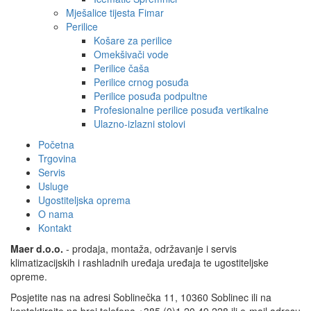
Mješalice tijesta Fimar
Perilice
Košare za perilice
Omekšivači vode
Perilice čaša
Perilice crnog posuđa
Perilice posuđa podpultne
Profesionalne perilice posuđa vertikalne
Ulazno-izlazni stolovi
Početna
Trgovina
Servis
Usluge
Ugostiteljska oprema
O nama
Kontakt
Maer d.o.o.
- prodaja, montaža, održavanje i servis
klimatizacijskih i rashladnih uređaja uređaja te ugostiteljske
opreme.
Posjetite nas na adresi Soblinečka 11, 10360 Soblinec ili na
kontaktirajte na broj telefona +385 (0)1 20 49 228 ili e-mail adresu