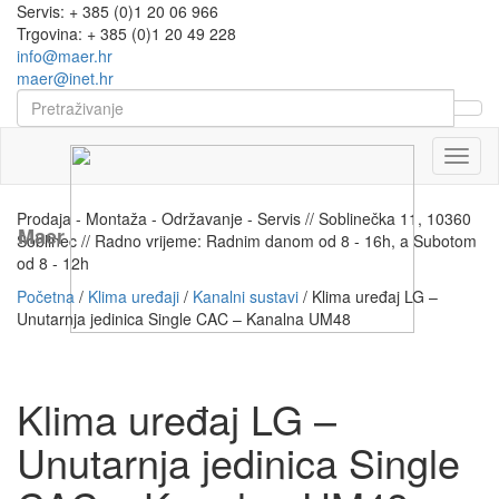
Servis: + 385 (0)1 20 06 966
Trgovina: + 385 (0)1 20 49 228
info@maer.hr
maer@inet.hr
Naviga
Prodaja - Montaža - Održavanje - Servis // Soblinečka 11, 10360
Maer
Soblinec // Radno vrijeme: Radnim danom od 8 - 16h, a Subotom
od 8 - 12h
Početna
/
Klima uređaji
/
Kanalni sustavi
/ Klima uređaj LG –
Unutarnja jedinica Single CAC – Kanalna UM48
Klima uređaj LG –
Unutarnja jedinica Single