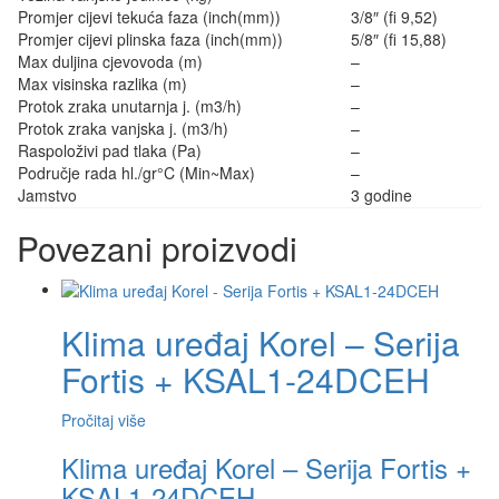
Promjer cijevi tekuća faza (inch(mm))
3/8″ (fi 9,52)
Promjer cijevi plinska faza (inch(mm))
5/8″ (fi 15,88)
Max duljina cjevovoda (m)
–
Max visinska razlika (m)
–
Protok zraka unutarnja j. (m3/h)
–
Protok zraka vanjska j. (m3/h)
–
Raspoloživi pad tlaka (Pa)
–
Područje rada hl./gr°C (Min~Max)
–
Jamstvo
3 godine
Povezani proizvodi
Klima uređaj Korel – Serija
Fortis + KSAL1-24DCEH
Pročitaj više
Klima uređaj Korel – Serija Fortis +
KSAL1-24DCEH