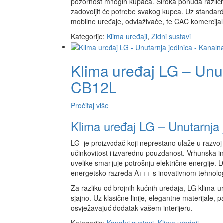
pozornost mnogih kupaca. Široka ponuda različit
zadovoljit će potrebe svakog kupca. Uz standardn
mobilne uređaje, odvlaživače, te CAC komercijal
Kategorije:
Klima uređaji
,
Zidni sustavi
Klima uređaj LG – Unut
CB12L
Pročitaj više
Klima uređaj LG – Unutarnja
LG je proizvođač koji neprestano ulaže u razvoj 
učinkovitost i izvarednu pouzdanost. Vrhunska in
uvelike smanjuje potrošnju električne energije. 
energetsko razreda A+++ s inovativnom tehnolog
Za razliku od brojnih kućnih uređaja, LG klima-ur
sjajno. Uz klasične linije, elegantne materijale,
osvježavajuć dodatak vašem interijeru.
Kategorije:
Kanalni sustavi
,
Klima uređaji