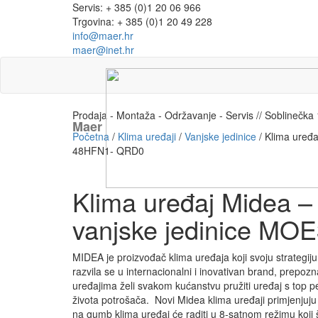
Servis: + 385 (0)1 20 06 966
Trgovina: + 385 (0)1 20 49 228
info@maer.hr
maer@inet.hr
Prodaja - Montaža - Održavanje - Servis // Soblinečk
Maer
Početna
/
Klima uređaji
/
Vanjske jedinice
/ Klima uređa
48HFN1- QRD0
Klima uređaj Midea –
vanjske jedinice M
MIDEA je proizvođač klima uređaja koji svoju strategiju
razvila se u internacionalni i inovativan brand, prepozna
uređajima želi svakom kućanstvu pružiti uređaj s top 
života potrošača. Novi Midea klima uređaji primjenjuju
na gumb klima uređaj će raditi u 8-satnom režimu koji