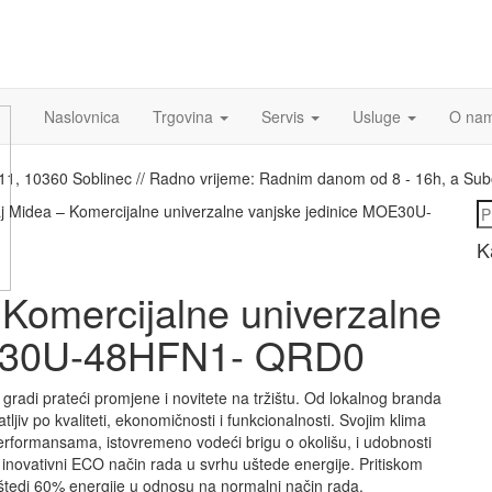
Naslovnica
Trgovina
Servis
Usluge
O na
a 11, 10360 Soblinec // Radno vrijeme: Radnim danom od 8 - 16h, a Su
Pr
j Midea – Komercijalne univerzalne vanjske jedinice MOE30U-
K
 Komercijalne univerzalne
OE30U-48HFN1- QRD0
 gradi prateći promjene i novitete na tržištu. Od lokalnog branda
tljiv po kvaliteti, ekonomičnosti i funkcionalnosti. Svojim klima
performansama, istovremeno vodeći brigu o okolišu, i udobnosti
 inovativni ECO način rada u svrhu uštede energije. Pritiskom
 štedi 60% energije u odnosu na normalni način rada.