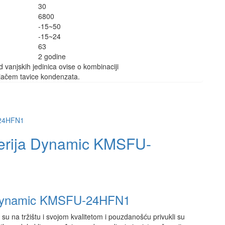
30
6800
-15~50
-15~24
63
2 godine
vanjskih jedinica ovise o kombinaciji
rijačem tavice kondenzata.
Serija Dynamic KMSFU-
ja Dynamic KMSFU-24HFN1
su na tržištu i svojom kvalitetom i pouzdanošću privukli su