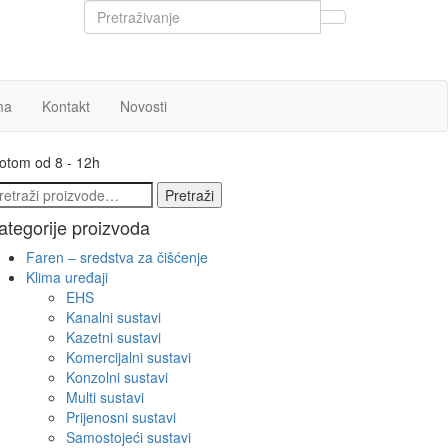
ma
Kontakt
Novosti
botom od 8 - 12h
etraži:
Pretraži
ategorije proizvoda
Faren – sredstva za čišćenje
Klima uređaji
EHS
Kanalni sustavi
Kazetni sustavi
Komercijalni sustavi
Konzolni sustavi
Multi sustavi
Prijenosni sustavi
Samostojeći sustavi