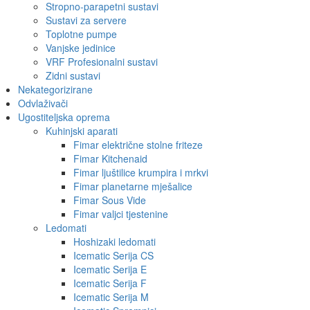
Stropno-parapetni sustavi
Sustavi za servere
Toplotne pumpe
Vanjske jedinice
VRF Profesionalni sustavi
Zidni sustavi
Nekategorizirane
Odvlaživači
Ugostiteljska oprema
Kuhinjski aparati
Fimar električne stolne friteze
Fimar Kitchenaid
Fimar ljuštilice krumpira i mrkvi
Fimar planetarne mješalice
Fimar Sous Vide
Fimar valjci tjestenine
Ledomati
Hoshizaki ledomati
Icematic Serija CS
Icematic Serija E
Icematic Serija F
Icematic Serija M