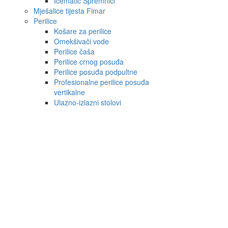
Icematic Spremnici
Mješalice tijesta Fimar
Perilice
Košare za perilice
Omekšivači vode
Perilice čaša
Perilice crnog posuđa
Perilice posuđa podpultne
Profesionalne perilice posuđa
vertikalne
Ulazno-izlazni stolovi