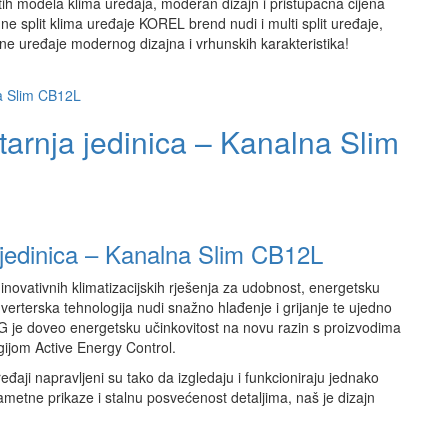
ih modela klima uređaja, moderan dizajn i pristupačna cijena
e split klima uređaje KOREL brend nudi i multi split uređaje,
ne uređaje modernog dizajna i vrhunskih karakteristika!
arnja jedinica – Kanalna Slim
 jedinica – Kanalna Slim CB12L
inovativnih klimatizacijskih rješenja za udobnost, energetsku
verterska tehnologija nudi snažno hlađenje i grijanje te ujedno
LG je doveo energetsku učinkovitost na novu razin s proizvodima
ijom Active Energy Control.
eđaji napravljeni su tako da izgledaju i funkcioniraju jednako
 pametne prikaze i stalnu posvećenost detaljima, naš je dizajn