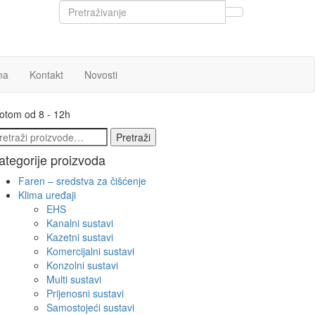
ma
Kontakt
Novosti
botom od 8 - 12h
etraži:
Pretraži
ategorije proizvoda
Faren – sredstva za čišćenje
Klima uređaji
EHS
Kanalni sustavi
Kazetni sustavi
Komercijalni sustavi
Konzolni sustavi
Multi sustavi
Prijenosni sustavi
Samostojeći sustavi