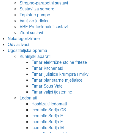
Stropno-parapetni sustavi
Sustavi za servere
Toplotne pumpe
Vanjske jedinice
VRF Profesionalni sustavi
Zidni sustavi
Nekategorizirane
Odvlaživači
Ugostiteljska oprema
Kuhinjski aparati
Fimar električne stolne friteze
Fimar Kitchenaid
Fimar ljuštilice krumpira i mrkvi
Fimar planetarne mješalice
Fimar Sous Vide
Fimar valjci tjestenine
Ledomati
Hoshizaki ledomati
Icematic Serija CS
Icematic Serija E
Icematic Serija F
Icematic Serija M