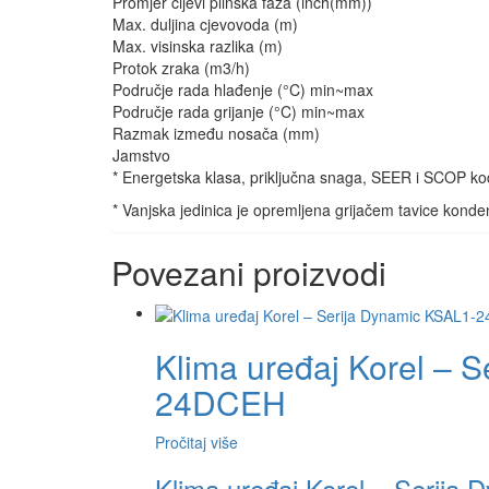
Promjer cijevi plinska faza (inch(mm))
Max. duljina cjevovoda (m)
Max. visinska razlika (m)
Protok zraka (m3/h)
Područje rada hlađenje (°C) min~max
Područje rada grijanje (°C) min~max
Razmak između nosača (mm)
Jamstvo
* Energetska klasa, priključna snaga, SEER i SCOP kod 
* Vanjska jedinica je opremljena grijačem tavice konde
Povezani proizvodi
Klima uređaj Korel – 
24DCEH
Pročitaj više
Klima uređaj Korel – Serij