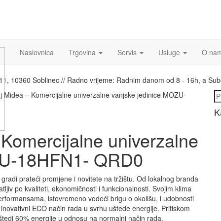
Naslovnica
Trgovina
Servis
Usluge
O na
a 11, 10360 Soblinec // Radno vrijeme: Radnim danom od 8 - 16h, a Su
Pr
j Midea – Komercijalne univerzalne vanjske jedinice MOZU-
K
 Komercijalne univerzalne
OZU-18HFN1- QRD0
 gradi prateći promjene i novitete na tržištu. Od lokalnog branda
tljiv po kvaliteti, ekonomičnosti i funkcionalnosti. Svojim klima
performansama, istovremeno vodeći brigu o okolišu, i udobnosti
 inovativni ECO način rada u svrhu uštede energije. Pritiskom
 štedi 60% energije u odnosu na normalni način rada.