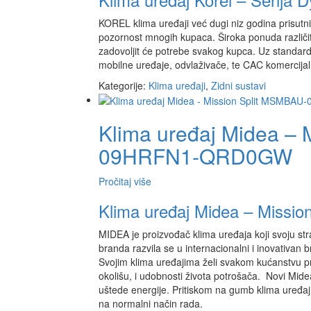
KOREL klima uređaji već dugi niz godina prisutni 
pozornost mnogih kupaca. Široka ponuda različit
zadovoljit će potrebe svakog kupca. Uz standardn
mobilne uređaje, odvlaživače, te CAC komercijal
Kategorije:
Klima uređaji
,
Zidni sustavi
Klima uređaj Midea – 
09HRFN1-QRD0GW
Pročitaj više
Klima uređaj Midea – Mis
MIDEA je proizvođač klima uređaja koji svoju stra
branda razvila se u internacionalni i inovativan b
Svojim klima uređajima želi svakom kućanstvu p
okolišu, i udobnosti života potrošača. Novi Mide
uštede energije. Pritiskom na gumb klima uređaj
na normalni način rada.