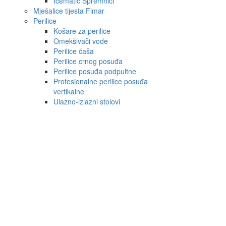
Icematic Spremnici
Mješalice tijesta Fimar
Perilice
Košare za perilice
Omekšivači vode
Perilice čaša
Perilice crnog posuđa
Perilice posuđa podpultne
Profesionalne perilice posuđa
vertikalne
Ulazno-izlazni stolovi