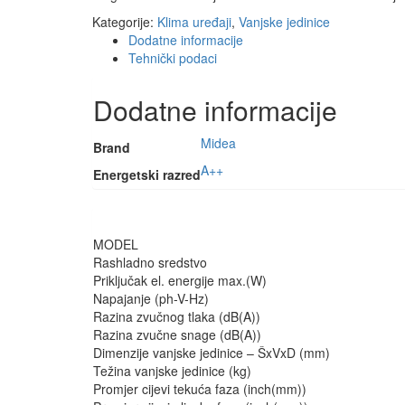
Kategorije:
Klima uređaji
,
Vanjske jedinice
Dodatne informacije
Tehnički podaci
Dodatne informacije
Midea
Brand
A++
Energetski razred
MODEL
Rashladno sredstvo
Priključak el. energije max.(W)
Napajanje (ph-V-Hz)
Razina zvučnog tlaka (dB(A))
Razina zvučne snage (dB(A))
Dimenzije vanjske jedinice – ŠxVxD (mm)
Težina vanjske jedinice (kg)
Promjer cijevi tekuća faza (inch(mm))