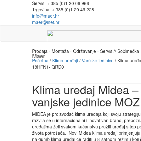
Servis: + 385 (0)1 20 06 966
Trgovina: + 385 (0)1 20 49 228
info@maer.hr
maer@inet.hr
Prodaja - Montaža - Održavanje - Servis // Soblinečk
Maer
Početna
/
Klima uređaji
/
Vanjske jedinice
/ Klima uređa
18HFN1- QRD0
Klima uređaj Midea –
vanjske jedinice M
MIDEA je proizvođač klima uređaja koji svoju strategiju
razvila se u internacionalni i inovativan brand, prepozna
uređajima želi svakom kućanstvu pružiti uređaj s top 
života potrošača. Novi Midea klima uređaji primjenjuju
na gumb klima uređaj će raditi u 8-satnom režimu koji