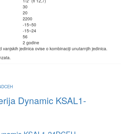
1/2” (fi 12,7)
30
20
2200
-15~50
-15~24
56
2 godine
vanjskih jedinica ovise o kombinaciji unutarnjih jedinica.
nzata.
Serija Dynamic KSAL1-
a Dynamic KSAL1-24DCEH