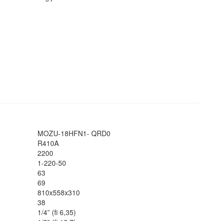
MOZU-18HFN1- QRD0
R410A
2200
1-220-50
63
69
810x558x310
38
1/4” (fi 6,35)