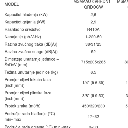
MSMAAU-09HRDN1 -
MSMA
MODEL
QRDOGW
Kapacitet hlađenja (kW)
2,6
Kapacitet grijanja (kW)
2,9
Rashladno sredstvo
R410A
Napajanje (ph-V-Hz)
1-220-50
Razina zvučnog tlaka (dB(A))
38/31/25
Razina zvučne snage (dB(A))
52
Dimenzije unutarnje jedinice –
715x205x285
8
ŠxDxV (mm)
Težina unutarnje jedinice (kg)
6,5
Promjer cijevi tekuća faza
1/4” (fi 6,35)
1
(inch(mm))
Promjer cijevi plinska faza
3/8” (fi 9,53)
3
(inch(mm))
Protok zraka (m3/h)
450/320/230
5
Područje rada hlađenje (°C)
17~32
min~max
Područje rada grijanje (°C) min~max
0~30