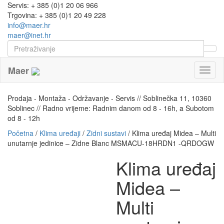
Servis: + 385 (0)1 20 06 966
Trgovina: + 385 (0)1 20 49 228
info@maer.hr
maer@inet.hr
Maer
Naviga
Prodaja - Montaža - Održavanje - Servis // Soblinečka 11, 10360
Soblinec // Radno vrijeme: Radnim danom od 8 - 16h, a Subotom
od 8 - 12h
Početna
/
Klima uređaji
/
Zidni sustavi
/ Klima uređaj Midea – Multi
unutarnje jedinice – Zidne Blanc MSMACU-18HRDN1 -QRDOGW
Klima uređaj
Midea –
Multi