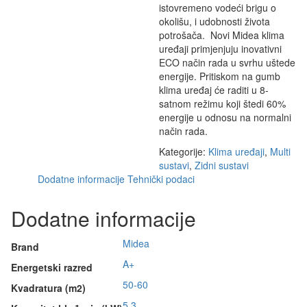
istovremeno vodeći brigu o
okolišu, i udobnosti života
potrošača. Novi Midea klima
uređaji primjenjuju inovativni
ECO način rada u svrhu uštede
energije. Pritiskom na gumb
klima uređaj će raditi u 8-
satnom režimu koji štedi 60%
energije u odnosu na normalni
način rada.
Kategorije:
Klima uređaji
,
Multi
sustavi
,
Zidni sustavi
Dodatne informacije
Tehnički podaci
Dodatne informacije
Midea
Brand
A+
Energetski razred
50-60
Kvadratura (m2)
5.3