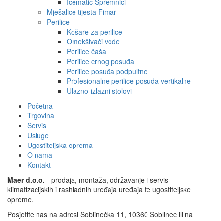
Icematic Spremnici
Mješalice tijesta Fimar
Perilice
Košare za perilice
Omekšivači vode
Perilice čaša
Perilice crnog posuđa
Perilice posuđa podpultne
Profesionalne perilice posuđa vertikalne
Ulazno-izlazni stolovi
Početna
Trgovina
Servis
Usluge
Ugostiteljska oprema
O nama
Kontakt
Maer d.o.o.
- prodaja, montaža, održavanje i servis
klimatizacijskih i rashladnih uređaja uređaja te ugostiteljske
opreme.
Posjetite nas na adresi Soblinečka 11, 10360 Soblinec ili na