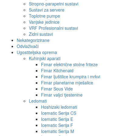
Stropno-parapetni sustavi
Sustavi za servere
Toplotne pumpe
Vanjske jedinice
VRF Profesionalni sustavi
Zidni sustavi
Nekategorizirane
Odvlaživači
Ugostiteljska oprema
Kuhinjski aparati
Fimar električne stolne friteze
Fimar Kitchenaid
Fimar ljuštilice krumpira i mrkvi
Fimar planetarne mješalice
Fimar Sous Vide
Fimar valjci tjestenine
Ledomati
Hoshizaki ledomati
Icematic Serija CS
Icematic Serija E
Icematic Serija F
Icematic Serija M