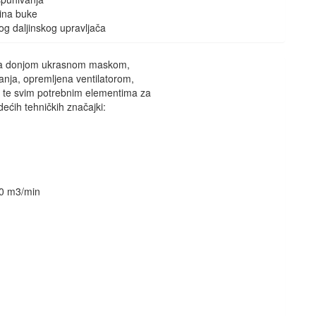
zina buke
og daljinskog upravljača
, sa donjom ukrasnom maskom,
anja, opremljena ventilatorom,
, te svim potrebnim elementima za
edećih tehničkih značajki:
)
,0 m3/min