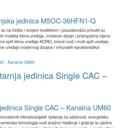
vanjska jedinica M5OC-36HFN1-Q
su na tržištu i svojom kvalitetom i pouzdanošću privukli su
ih modela klima uređaja, moderan dizajn i pristupačna cijena
e split klima uređaje KOREL brend nudi i multi split uređaje,
ne uređaje modernog dizajna i vrhunskih karakteristika!
arnja jedinica Single CAC –
 jedinica Single CAC – Kanalna UM60
inovativnih klimatizacijskih rješenja za udobnost, energetsku
verterska tehnologija nudi snažno hlađenje i grijanje te ujedno