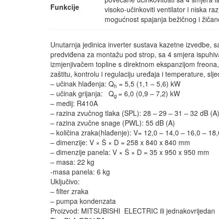
Funkcije
visoko-učinkoviti ventilator i niska ra
mogućnost spajanja bežičnog i žičan
Unutarnja jedinica inverter sustava kazetne izvedbe
predviđena za montažu pod strop, sa 4 smjera ispuhiv
izmjenjivačem topline s direktnom ekspanzijom freona
zaštitu, kontrolu i regulaciju uređaja i temperature, slj
– učinak hlađenja: Q
= 5,5 (1,1 – 5,6) kW
h
– učinak grijanja: Q
= 6,0 (0,9 – 7,2) kW
g
– medij: R410A
– razina zvučnog tlaka (SPL): 28 – 29 – 31 – 32 dB (A
– razina zvučne snage (PWL): 55 dB (A)
– količina zraka(hlađenje): V= 12,0 – 14,0 – 16,0 – 18
– dimenzije: V × Š × D = 258 x 840 x 840 mm
– dimenzije panela: V × Š × D = 35 x 950 x 950 mm
– masa: 22 kg
-masa panela: 6 kg
Uključivo:
– filter zraka
– pumpa kondenzata
Proizvod: MITSUBISHI ELECTRIC ili jednakovrijedan