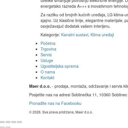
uvelike smanjuje potrošnju električne energije. 
energetsko razreda A+++ s inovativnom tehnolog
Za razliku od brojnih kućnih uređaja, LG klima-ur
sjajno. Uz klasične linije, elegantne materijale,
osvježavajuć dodatak vašem interijeru.
Kategorije:
Kanalni sustavi
,
Klima uređaji
Početna
Trgovina
Servis
Usluge
Ugostiteljska oprema
O nama
Kontakt
Maer d.o.o.
- prodaja, montaža, održavanje i servis kli
Posjetite nas na adresi Soblinečka 11, 10360 Soblinec i
Pronađite nas na Facebooku
© 2026. Sva prava pridržana, Maer d.o.o.