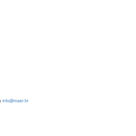
su
info@maer.hr