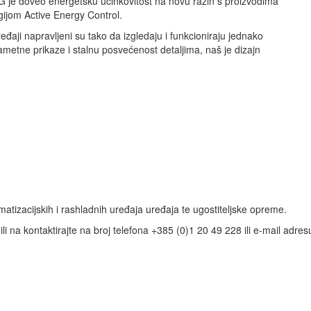
LG je doveo energetsku učinkovitost na novu razin s proizvodima
ijom Active Energy Control.
eđaji napravljeni su tako da izgledaju i funkcioniraju jednako
 pametne prikaze i stalnu posvećenost detaljima, naš je dizajn
matizacijskih i rashladnih uređaja uređaja te ugostiteljske opreme.
li na kontaktirajte na broj telefona +385 (0)1 20 49 228 ili e-mail adre