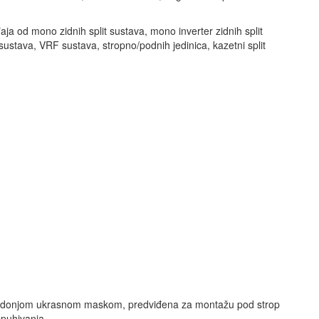
đaja od mono zidnih split sustava, mono inverter zidnih split
t sustava, VRF sustava, stropno/podnih jedinica, kazetni split
sa donjom ukrasnom maskom, predviđena za montažu pod strop
spuhivanja