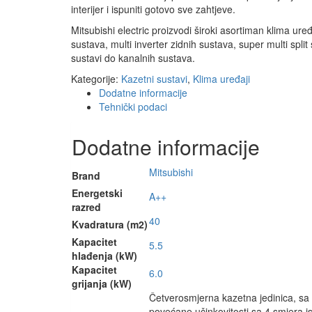
interijer i ispuniti gotovo sve zahtjeve.
Mitsubishi electric proizvodi široki asortiman klima ure
sustava, multi inverter zidnih sustava, super multi spli
sustavi do kanalnih sustava.
Kategorije:
Kazetni sustavi
,
Klima uređaji
Dodatne informacije
Tehnički podaci
Dodatne informacije
Mitsubishi
Brand
Energetski
A++
razred
40
Kvadratura (m2)
Kapacitet
5.5
hlađenja (kW)
Kapacitet
6.0
grijanja (kW)
Četverosmjerna kazetna jedinica, 
povećane učinkovitosti sa 4 smjera i