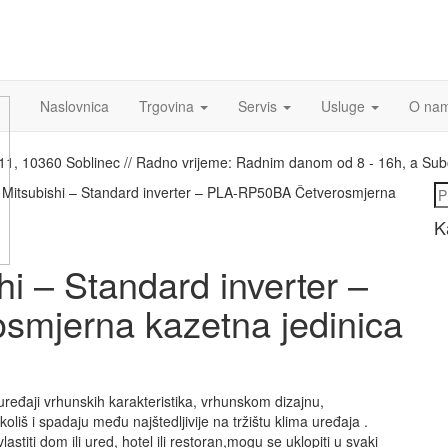
Naslovnica
Trgovina
Servis
Usluge
O na
a 11, 10360 Soblinec // Radno vrijeme: Radnim danom od 8 - 16h, a Su
Pr
j Mitsubishi – Standard inverter – PLA-RP50BA Četverosmjerna
K
hi – Standard inverter –
mjerna kazetna jedinica
 uređaji vrhunskih karakteristika, vrhunskom dizajnu,
liš i spadaju među najštedljivije na tržištu klima uređaja .
astiti dom ili ured, hotel ili restoran,mogu se uklopiti u svaki