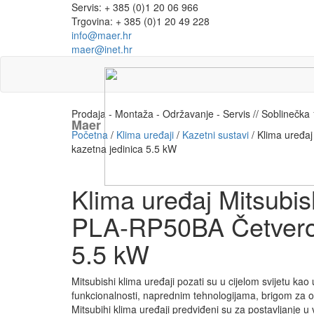
Servis: + 385 (0)1 20 06 966
Trgovina: + 385 (0)1 20 49 228
info@maer.hr
maer@inet.hr
Prodaja - Montaža - Održavanje - Servis // Soblinečk
Maer
Početna
/
Klima uređaji
/
Kazetni sustavi
/ Klima uređa
kazetna jedinica 5.5 kW
Klima uređaj Mitsubis
PLA-RP50BA Četveros
5.5 kW
Mitsubishi klima uređaji pozati su u cijelom svijetu kao
funkcionalnosti, naprednim tehnologijama, brigom za oko
Mitsubihi klima uređaji predviđeni su za postavljanje u vl