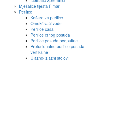
Icematic Spremnici
Mješalice tijesta Fimar
Perilice
Košare za perilice
Omekšivači vode
Perilice čaša
Perilice crnog posuđa
Perilice posuđa podpultne
Profesionalne perilice posuđa
vertikalne
Ulazno-izlazni stolovi