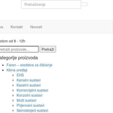
ma
Kontakt
Novosti
botom od 8 - 12h
etraži:
Pretraži
ategorije proizvoda
Faren – sredstva za čišćenje
Klima uređaji
EHS
Kanalni sustavi
Kazetni sustavi
Komercijalni sustavi
Konzolni sustavi
Multi sustavi
Prijenosni sustavi
Samostojeći sustavi