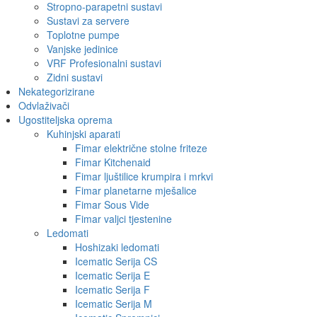
Stropno-parapetni sustavi
Sustavi za servere
Toplotne pumpe
Vanjske jedinice
VRF Profesionalni sustavi
Zidni sustavi
Nekategorizirane
Odvlaživači
Ugostiteljska oprema
Kuhinjski aparati
Fimar električne stolne friteze
Fimar Kitchenaid
Fimar ljuštilice krumpira i mrkvi
Fimar planetarne mješalice
Fimar Sous Vide
Fimar valjci tjestenine
Ledomati
Hoshizaki ledomati
Icematic Serija CS
Icematic Serija E
Icematic Serija F
Icematic Serija M