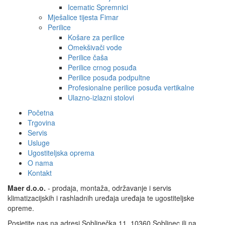
Icematic Spremnici
Mješalice tijesta Fimar
Perilice
Košare za perilice
Omekšivači vode
Perilice čaša
Perilice crnog posuđa
Perilice posuđa podpultne
Profesionalne perilice posuđa vertikalne
Ulazno-izlazni stolovi
Početna
Trgovina
Servis
Usluge
Ugostiteljska oprema
O nama
Kontakt
Maer d.o.o.
- prodaja, montaža, održavanje i servis
klimatizacijskih i rashladnih uređaja uređaja te ugostiteljske
opreme.
Posjetite nas na adresi Soblinečka 11, 10360 Soblinec ili na