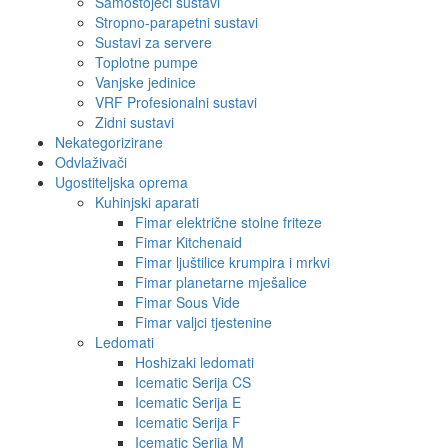
Samostojeći sustavi
Stropno-parapetni sustavi
Sustavi za servere
Toplotne pumpe
Vanjske jedinice
VRF Profesionalni sustavi
Zidni sustavi
Nekategorizirane
Odvlaživači
Ugostiteljska oprema
Kuhinjski aparati
Fimar električne stolne friteze
Fimar Kitchenaid
Fimar ljuštilice krumpira i mrkvi
Fimar planetarne mješalice
Fimar Sous Vide
Fimar valjci tjestenine
Ledomati
Hoshizaki ledomati
Icematic Serija CS
Icematic Serija E
Icematic Serija F
Icematic Serija M