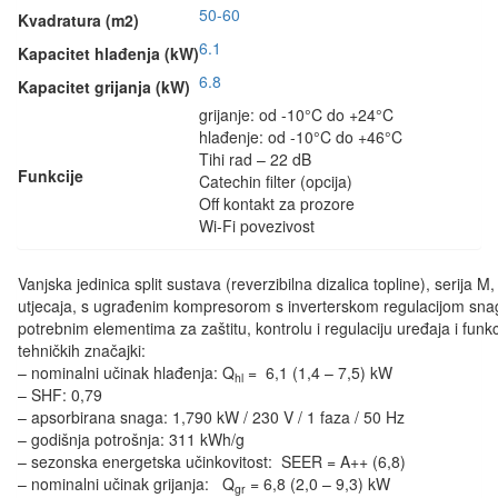
50-60
Kvadratura (m2)
6.1
Kapacitet hlađenja (kW)
6.8
Kapacitet grijanja (kW)
grijanje: od -10°C do +24°C
hlađenje: od -10°C do +46°C
Tihi rad – 22 dB
Funkcije
Catechin filter (opcija)
Off kontakt za prozore
Wi-Fi povezivost
Vanjska jedinica split sustava (reverzibilna dizalica topline), serija 
utjecaja, s ugrađenim kompresorom s inverterskom regulacijom snage
potrebnim elementima za zaštitu, kontrolu i regulaciju uređaja i funk
tehničkih značajki:
– nominalni učinak hlađenja: Q
= 6,1 (1,4 – 7,5) kW
hl
– SHF: 0,79
– apsorbirana snaga: 1,790 kW / 230 V / 1 faza / 50 Hz
– godišnja potrošnja: 311 kWh/g
– sezonska energetska učinkovitost: SEER = A++ (6,8)
– nominalni učinak grijanja: Q
= 6,8 (2,0 – 9,3) kW
gr