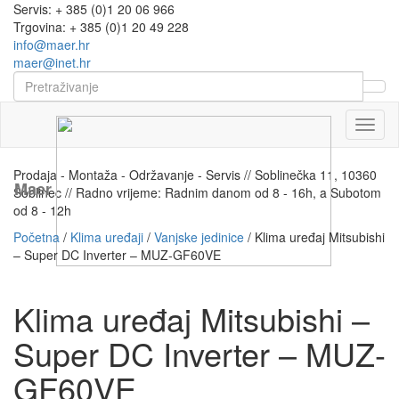
Servis: + 385 (0)1 20 06 966
Trgovina: + 385 (0)1 20 49 228
info@maer.hr
maer@inet.hr
Naviga
Prodaja - Montaža - Održavanje - Servis // Soblinečka 11, 10360
Maer
Soblinec // Radno vrijeme: Radnim danom od 8 - 16h, a Subotom
od 8 - 12h
Početna
/
Klima uređaji
/
Vanjske jedinice
/ Klima uređaj Mitsubishi
– Super DC Inverter – MUZ-GF60VE
Klima uređaj Mitsubishi –
Super DC Inverter – MUZ-
GF60VE