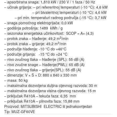
– apsorbirana snaga: 1,810 kW / 230 V / 1 faza / 50 Hz
– učinak grijanja: – pri referentnoj temperaturi (-10 °C): 4,6 kW
– pri bivalentnoj temperaturi (-10 °C): 4,6 kW
– pri min. temperaturi radnog područja (-15 °C): 3,7 kW
– snaga pomoćnog elektrogrijača: 0,0 kW
– godišnja potrošnja: 1489 kWh / g
– sezonska energetska učinkovitost: SCOP = A+ (4,3)
3
– protok zraka – hlađenje: 49,2 m
/min
3
– protok zraka – grijanje: 49,2 m
/min
– područje hlađenja: -10 °C do +46°C
– područje grijanja: -15 °C do +24 °C
– nivo zvučnog tlaka – hlađenje (SPL): 55 dB (A)
– nivo zvučne snage – hlađenje(PWL): 65 dB (A)
– nivo zvučnog tlaka – grijanje(SPL): 55 dB (A)
– dimenzije: V × Š × D: 880 x 840 x 330 mm
– masa: 50 kg
– maksimalna dozvoljena duljina cijevnog razvoda: 30 m
– maksimalna dozvoljena visina cijevnog razvoda: 15 m
– priključak R410A – tekuća faza: 6,35 mm
– priključak R410A – plinovita faza: 15,88 mm
Proizvod: MITSUBISHI ELECTRIC ili jednakovrijedan
Tip: MUZ-GF60VE