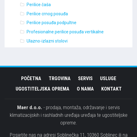
Perilice čaša
Perilice crnog posuđa
Perilice posuđa podpultne
Profesionalne perilice posuđa vertikalne
Ulazno-izlazni stolovi
POČETNA
TRGOVINA
SERVIS
USLUGE
UGOSTITELJSKA OPREMA
O NAMA
KONTAKT
Maer d.o.o.
- prodaja, montaža, održavanje i servis
klimatizacijskih i rashladnih uređaja uređaja te ugostiteljske
opreme.
Posjetite nas na adresi Soblinečka 11, 10360 Soblinec ili na