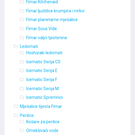
Fimar Kitchenaid
Fimar ljuštilice krumpira i mrkvi
Fimar planetarne mješalice
Fimar Sous Vide
Fimar valjci tjestenine
Ledomati
Hoshizaki ledomati
Icematic Serija CS
Icematic Serija E
Icematic Serija F
Icematic Serija M
Icematic Spremnici
Mješalice tijesta Fimar
Perilice
Košare za perilice
Omekšivači vode