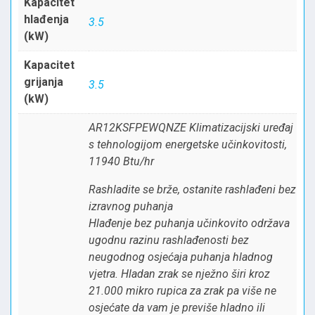
Kapacitet
hlađenja
3.5
(kW)
Kapacitet
grijanja
3.5
(kW)
AR12KSFPEWQNZE Klimatizacijski uređaj
s tehnologijom energetske učinkovitosti,
11940 Btu/hr
Rashladite se brže, ostanite rashlađeni bez
izravnog puhanja
Hlađenje bez puhanja učinkovito održava
ugodnu razinu rashlađenosti bez
neugodnog osjećaja puhanja hladnog
vjetra. Hladan zrak se nježno širi kroz
21.000 mikro rupica za zrak pa više ne
osjećate da vam je previše hladno ili