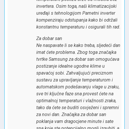
invertera. Osim toga, naši klimatizacijski
uređaji s tehnologijom Pametni inverter
kompenziraju odstupanja kako bi održali
konstantnu temperaturu i osigurali tih rad.
Za dobar san
Ne naspavate li se kako treba, sljedeći dan
imat ćete problema. Zbog toga značajka
tvrtke Samsung za dobar san omogućava
postizanje idealne ugodne klime u
spavaćoj sobi. Zahvaljujući preciznom
sustavu za upravljanje temperaturom i
automatskom podešavanju vlage u zraku,
sve tri ključne faze sna provest ćete na
optimalnoj temperaturi i vlažnosti zraka,
tako da ćete se buditi osvježeni i spremni
za novi dan. Značajka za dobar san
poklanja vam dragocjene minute i sate
sna koje ste potencijalno mogli izgubiti, a