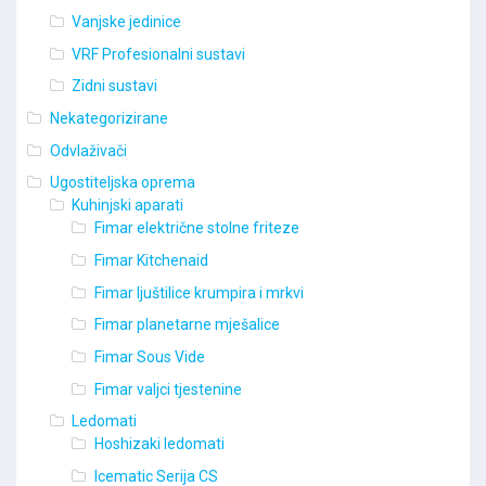
Vanjske jedinice
VRF Profesionalni sustavi
Zidni sustavi
Nekategorizirane
Odvlaživači
Ugostiteljska oprema
Kuhinjski aparati
Fimar električne stolne friteze
Fimar Kitchenaid
Fimar ljuštilice krumpira i mrkvi
Fimar planetarne mješalice
Fimar Sous Vide
Fimar valjci tjestenine
Ledomati
Hoshizaki ledomati
Icematic Serija CS