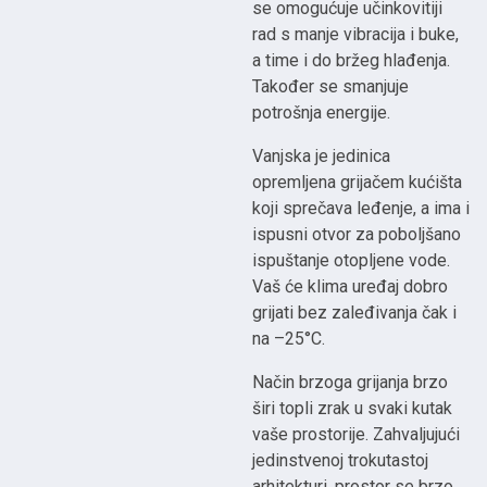
se omogućuje učinkovitiji
rad s manje vibracija i buke,
a time i do bržeg hlađenja.
Također se smanjuje
potrošnja energije.
Vanjska je jedinica
opremljena grijačem kućišta
koji sprečava leđenje, a ima i
ispusni otvor za poboljšano
ispuštanje otopljene vode.
Vaš će klima uređaj dobro
grijati bez zaleđivanja čak i
na –25°C.
Način brzoga grijanja brzo
širi topli zrak u svaki kutak
vaše prostorije. Zahvaljujući
jedinstvenoj trokutastoj
arhitekturi, prostor se brzo