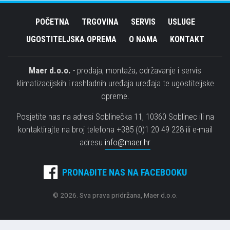
POČETNA
TRGOVINA
SERVIS
USLUGE
UGOSTITELJSKA OPREMA
O NAMA
KONTAKT
Maer d.o.o.
- prodaja, montaža, održavanje i servis
klimatizacijskih i rashladnih uređaja uređaja te ugostiteljske
opreme.
Posjetite nas na adresi Soblinečka 11, 10360 Soblinec ili na
kontaktirajte na broj telefona +385 (0)1 20 49 228 ili e-mail
adresu
info@maer.hr
PRONAĐITE NAS NA FACEBOOKU
© 2026. Sva prava pridržana, Maer d.o.o.