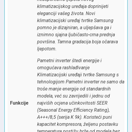
klimatizacijskog uređaja doprinijeti
eleganciji vašeg života. Novi
klimatizacijski uređaj tvrtke Samsung
pomno je dizajniran, a uljepšava ga i
iznimno sjajna ljubičasto-crna prednja
površina. Tamna gradacija boja očarava
ljepotom.
Pametni inverter štedi energije i
omogućava rashlađivanje
Klimatizacijski uređaji tvrtke Samsung s
tehnologijom Pametni inverter ne samo da
troše manje energije od standardnih
modela, već su zavrijedili i jednu od
Funkcije
najviših ocjena učinkovitosti SEER
(Seasonal Energy Efficiency Rating),
A+++/8,5 (serija K 9k). Koristeći puni
kapacitet kompresora, željenu postavku
temperature postižu brže od modela bez