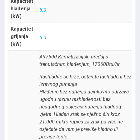
Kapacitet
hlađenja
5.0
(kW)
Kapacitet
grijanja
6.0
(kW)
AR7500 Klimatizacijski uređaj s
trenutačnim hlađenjem, 17060Btu/hr
Rashladite se brže, ostanite rashlađeni bez
izravnog puhanja
Hlađenje bez puhanja učinkovito održava
ugodnu razinu rashlađenosti bez
neugodnog osjećaja puhanja hladnog
vjetra. Hladan zrak se nježno širi kroz
21.000 mikro rupica za zrak pa više ne
osjećate da vam je previše hladno ili
previše toplo.