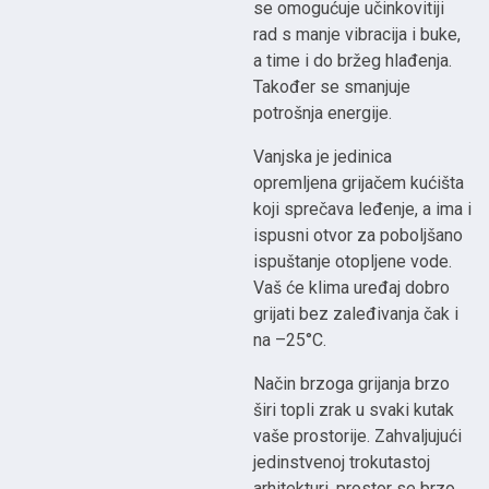
se omogućuje učinkovitiji
rad s manje vibracija i buke,
a time i do bržeg hlađenja.
Također se smanjuje
potrošnja energije.
Vanjska je jedinica
opremljena grijačem kućišta
koji sprečava leđenje, a ima i
ispusni otvor za poboljšano
ispuštanje otopljene vode.
Vaš će klima uređaj dobro
grijati bez zaleđivanja čak i
na –25°C.
Način brzoga grijanja brzo
širi topli zrak u svaki kutak
vaše prostorije. Zahvaljujući
jedinstvenoj trokutastoj
arhitekturi, prostor se brzo