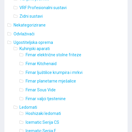
VRF Profesionalni sustavi
Zidni sustavi
Nekategorizirane
Odvlaživači
Ugostiteljska oprema
Kuhinjski aparati
Fimar električne stolne friteze
Fimar Kitchenaid
Fimar ljuštilice krumpira i mrkvi
Fimar planetarne mješalice
Fimar Sous Vide
Fimar valjci tjestenine
Ledomati
Hoshizaki ledomati
Icematic Serija CS
Icematic Serija E