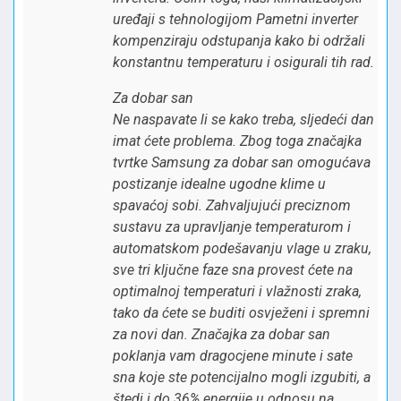
uređaji s tehnologijom Pametni inverter
kompenziraju odstupanja kako bi održali
konstantnu temperaturu i osigurali tih rad.
Za dobar san
Ne naspavate li se kako treba, sljedeći dan
imat ćete problema. Zbog toga značajka
tvrtke Samsung za dobar san omogućava
postizanje idealne ugodne klime u
spavaćoj sobi. Zahvaljujući preciznom
sustavu za upravljanje temperaturom i
automatskom podešavanju vlage u zraku,
sve tri ključne faze sna provest ćete na
optimalnoj temperaturi i vlažnosti zraka,
tako da ćete se buditi osvježeni i spremni
za novi dan. Značajka za dobar san
poklanja vam dragocjene minute i sate
sna koje ste potencijalno mogli izgubiti, a
štedi i do 36% energije u odnosu na