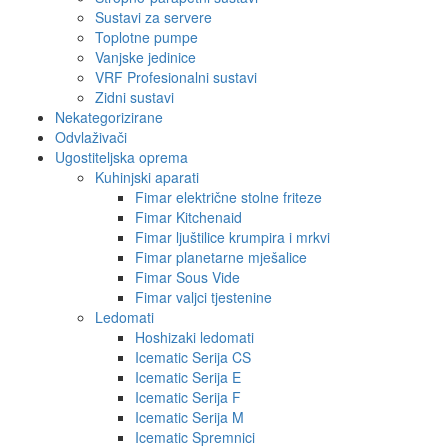
Sustavi za servere
Toplotne pumpe
Vanjske jedinice
VRF Profesionalni sustavi
Zidni sustavi
Nekategorizirane
Odvlaživači
Ugostiteljska oprema
Kuhinjski aparati
Fimar električne stolne friteze
Fimar Kitchenaid
Fimar ljuštilice krumpira i mrkvi
Fimar planetarne mješalice
Fimar Sous Vide
Fimar valjci tjestenine
Ledomati
Hoshizaki ledomati
Icematic Serija CS
Icematic Serija E
Icematic Serija F
Icematic Serija M
Icematic Spremnici