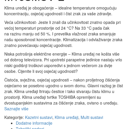
Klima uređaj je obogaćenje – idealne temperature omogućuju
koncentraciju, osjećaj ugodnosti i čist zrak za vaše zdravlje.
Veća učinkovitost- Jeste li znali da učinkovitost znatno opada pri
većoj temperaturi prostorije od 24 °C? Na 33 °C pada čak
na razinu manju od 50 %. I prevelika vlažnost zraka smanjuje
našu sposobnost koncentracije. Klimatizacija i odvlaživanje zraka
znatno povećavaju osjećaj ugodnosti.
Niska potrošnja električne energije – Klima uređaj ne košta više
od dobrog televizora. Pri upotrebi parapetne jedinice nastaju vrlo
niski godišnji troškovi usporedivi s jednom večerom za dvije
osobe. Cijenite li svoj osjećaj ugodnosti?
Čistoća, svježina, osjećaj ugodnosti – nakon proljetnog čišćenja
osjećamo se posebno ugodno u svom domu. Glavni razlog je čist
zrak. Klima uređaji ltriraju čestice i tako stvaraju čistu klimu u
prostoriji. Klima uređaji tvrtke TOSHIBA opremljeni su
dvostupanjskim sustavima za čišćenje zraka, ovisno o uređaju.
Saznajte više
Kategorije:
Kazetni sustavi
,
Klima uređaji
,
Multi sustavi
Dodatne informacije
Tehnički podaci