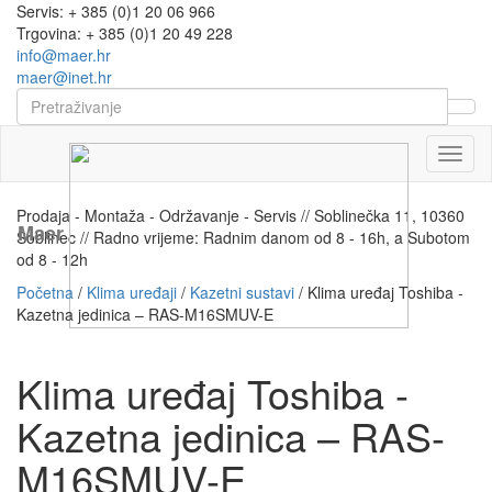
Servis: + 385 (0)1 20 06 966
Trgovina: + 385 (0)1 20 49 228
info@maer.hr
maer@inet.hr
Naviga
Prodaja - Montaža - Održavanje - Servis // Soblinečka 11, 10360
Maer
Soblinec // Radno vrijeme: Radnim danom od 8 - 16h, a Subotom
od 8 - 12h
Početna
/
Klima uređaji
/
Kazetni sustavi
/ Klima uređaj Toshiba -
Kazetna jedinica – RAS-M16SMUV-E
Klima uređaj Toshiba -
Kazetna jedinica – RAS-
M16SMUV-E