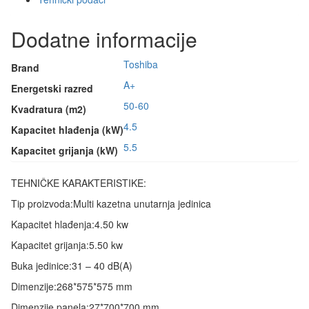
Dodatne informacije
Toshiba
Brand
A+
Energetski razred
50-60
Kvadratura (m2)
4.5
Kapacitet hlađenja (kW)
5.5
Kapacitet grijanja (kW)
TEHNIČKE KARAKTERISTIKE:
Tip proizvoda:
Multi kazetna unutarnja jedinica
Kapacitet hlađenja:
4.50 kw
Kapacitet grijanja:
5.50 kw
Buka jedinice:
31 – 40 dB(A)
Dimenzije:
268*575*575 mm
Dimenzije panela:
27*700*700 mm