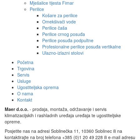
Mješalice tijesta Fimar
Perilice
Košare za perilice
Omekšivači vode
Perilice čaša
Perilice crnog posuđa
Perilice posuđa podpultne
Profesionalne perilice posuđa vertikalne
Ulazno-izlazni stolovi
Početna
Trgovina
Servis
Usluge
Ugostiteljska oprema
O nama
Kontakt
Maer d.o.o.
- prodaja, montaža, održavanje i servis
klimatizacijskih i rashladnih uređaja uređaja te ugostiteljske
opreme.
Posjetite nas na adresi Soblinečka 11, 10360 Soblinec ili na
kontaktirajte na broj telefona +385 (0)1 20 49 228 ili e-mail adresu