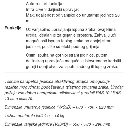
Auto-restart funkcija
Infra-crveni daljinski upravljač
Max. udaljenost od vanjske do unutarnje jedinice 20
m
Funkcije
Uz varijabilno upravljanja ispuha zraka, ovaj klima
uređaj idealan je za grijanje prostora. Zahvaljujući
mogućnosti ispuha toplog zraka na donjoj strani
jedinice, postiže se efekt podnog grijanja.
Osim ispuha na gornjoj strani jedinice, putem
daljinskog upravljača moguće je istovremeno koristiti
gornji i donji otvor za ispuh hladnog ili toplog zraka.
Toshiba parapetna jedinica atraktivnog dizajna omogućuje
različite mogućnosti podešavanja izlaznog strujanja zraka. Uređaji
prižaju vrlo dobru energetsku učinkovitost (uređaji RAS 10 i RAS
13 su u klasi A).
Dimenzije unutarnje jedinice (VxŠxD) – 600 × 700 × 220 mm
Težina unutarnje jedinice – 14 kg
Dimenzije vanjske jedinice (VxŠxD) – 550 × 780 × 290 mm