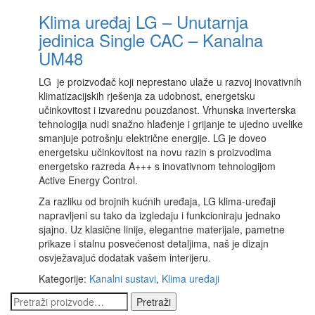
Klima uređaj LG – Unutarnja
jedinica Single CAC – Kanalna
UM48
LG je proizvođač koji neprestano ulaže u razvoj inovativnih
klimatizacijskih rješenja za udobnost, energetsku
učinkovitost i izvarednu pouzdanost. Vrhunska inverterska
tehnologija nudi snažno hlađenje i grijanje te ujedno uvelike
smanjuje potrošnju električne energije. LG je doveo
energetsku učinkovitost na novu razin s proizvodima
energetsko razreda A+++ s inovativnom tehnologijom
Active Energy Control.
Za razliku od brojnih kućnih uređaja, LG klima-uređaji
napravljeni su tako da izgledaju i funkcioniraju jednako
sjajno. Uz klasične linije, elegantne materijale, pametne
prikaze i stalnu posvećenost detaljima, naš je dizajn
osvježavajuć dodatak vašem interijeru.
Kategorije:
Kanalni sustavi
,
Klima uređaji
Pretraži:
Pretraži