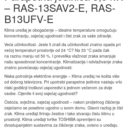
– RAS-13SAV2-E, RAS-
B13UFV-E
Klima uređaj je obogaćenje – idealne temperature omogućuju
koncentraciju, osjećaj ugodnosti i čist zrak za vaše zdravlje.
Veća učinkovitost- Jeste li znali da učinkovitost znatno opada pri
većoj temperaturi prostorije od 24 °C? Na 33 °C pada čak
na razinu manju od 50 %. I prevelika vlažnost zraka smanjuje
našu sposobnost koncentracije. Klimatizacija i odvlaživanje zraka
znatno povećavaju osjećaj ugodnosti.
Niska potrošnja električne energije – Klima uređaj ne košta više
od dobrog televizora. Pri upotrebi parapetne jedinice nastaju vrlo
niski godišnji troškovi usporedivi s jednom večerom za dvije
osobe. Cijenite li svoj osjećaj ugodnosti?
Čistoća, svježina, osjećaj ugodnosti – nakon proljetnog čišćenja
osjećamo se posebno ugodno u svom domu. Glavni razlog je čist
zrak. Klima uređaji ltriraju čestice i tako stvaraju čistu klimu u
prostoriji. Klima uređaji tvrtke TOSHIBA opremljeni su
dvostupanjskim sustavima za čišćenje zraka, ovisno o uređaju.