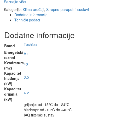
Saznajte više
Kategorije:
Klima uređaji
,
Stropno-parapetni sustavi
Dodatne informacije
Tehnički podaci
Dodatne informacije
Toshiba
Brand
Energetski
A+
razred
Kvadratura
40
(m2)
Kapacitet
3.5
hlađenja
(kW)
Kapacitet
4.2
grijanja
(kW)
grijanje: od -15°C do +24°C
hlađenje: od -10°C do +46°C
IAQ filterski sustav