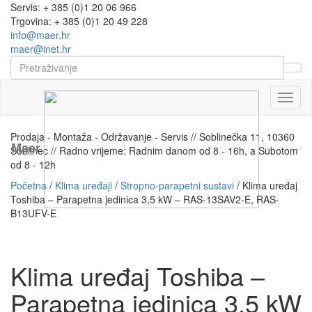
Servis: + 385 (0)1 20 06 966
Trgovina: + 385 (0)1 20 49 228
info@maer.hr
maer@inet.hr
Naviga
Prodaja - Montaža - Održavanje - Servis // Soblinečka 11, 10360
Maer
Soblinec // Radno vrijeme: Radnim danom od 8 - 16h, a Subotom
od 8 - 12h
Početna
/
Klima uređaji
/
Stropno-parapetni sustavi
/ Klima uređaj
Toshiba – Parapetna jedinica 3,5 kW – RAS-13SAV2-E, RAS-
B13UFV-E
Klima uređaj Toshiba –
Parapetna jedinica 3,5 kW