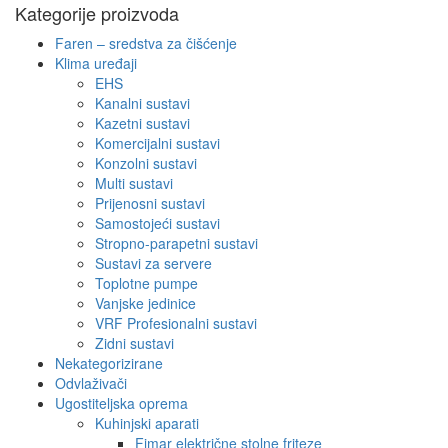
Kategorije proizvoda
Faren – sredstva za čišćenje
Klima uređaji
EHS
Kanalni sustavi
Kazetni sustavi
Komercijalni sustavi
Konzolni sustavi
Multi sustavi
Prijenosni sustavi
Samostojeći sustavi
Stropno-parapetni sustavi
Sustavi za servere
Toplotne pumpe
Vanjske jedinice
VRF Profesionalni sustavi
Zidni sustavi
Nekategorizirane
Odvlaživači
Ugostiteljska oprema
Kuhinjski aparati
Fimar električne stolne friteze