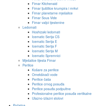
Fimar Kitchenaid
Fimar ljuštilice krumpira i mrkvi
Fimar planetarne mješalice
Fimar Sous Vide
Fimar valjci tjestenine
Ledomati
Hoshizaki ledomati
Icematic Serija CS
Icematic Serija E
Icematic Serija F
Icematic Serija M
Icematic Spremnici
Mješalice tijesta Fimar
Perilice
Košare za perilice
Omekšivači vode
Perilice čaša
Perilice crnog posuđa
Perilice posuđa podpultne
Profesionalne perilice posuđa vertikalne
Ulazno-izlazni stolovi
Početna