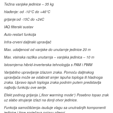
Težina vanjske jedinice – 35 kg
hlađenje: od -10°C do +46°C
grijanje:od -15C do +24C
IAQ filterski sustav
Auto-restart funkcija
Infra-crveni daljinski upravljač
Max. udaljenost od vanjske do unutarnje jedinice 20 m
Max. visinska razlika unutarnja – vanjska jedinica – 10 m
Istosmjerna hibrid-inverterska tehnologija s PAM i PWM
Varijabilno upravljanje izlazom zraka. Pomoću daljinskog
upravljača može se odabrati smjer ispuha toploga ili hladnoga
zraka. Upravo ispuh toploga zraka podnim putem predstavlja
najbolju funkciju ove serije.
Efekt podnog grijanja („floor warming mode“) Posebno topao zrak
uz slabo strujanje izlazi na donji otvor jedinice.
Funkcija samočišćenja–isušuje vlagu sa unutrašnjih komponenti
jedinice i time sprječava pojavu pljesni