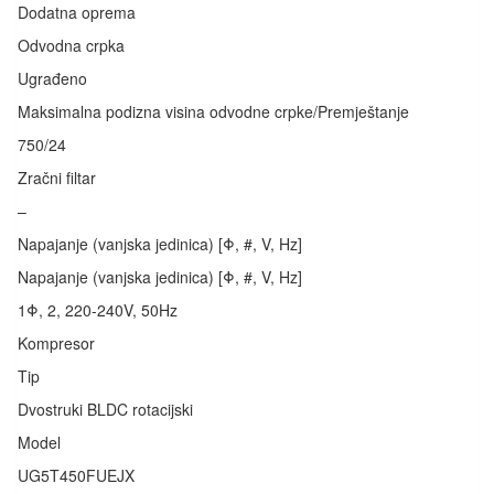
Dodatna oprema
Odvodna crpka
Ugrađeno
Maksimalna podizna visina odvodne crpke/Premještanje
750/24
Zračni filtar
–
Napajanje (vanjska jedinica) [Φ, #, V, Hz]
Napajanje (vanjska jedinica) [Φ, #, V, Hz]
1Φ, 2, 220-240V, 50Hz
Kompresor
Tip
Dvostruki BLDC rotacijski
Model
UG5T450FUEJX