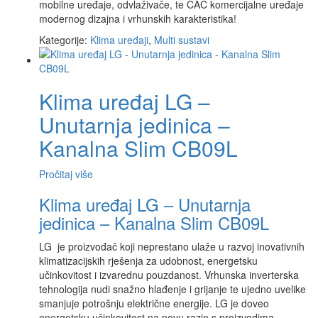
mobilne uređaje, odvlaživače, te CAC komercijalne uređaje
modernog dizajna i vrhunskih karakteristika!
Kategorije:
Klima uređaji
,
Multi sustavi
Klima uređaj LG –
Unutarnja jedinica –
Kanalna Slim CB09L
Pročitaj više
Klima uređaj LG – Unutarnja
jedinica – Kanalna Slim CB09L
LG je proizvođač koji neprestano ulaže u razvoj inovativnih
klimatizacijskih rješenja za udobnost, energetsku
učinkovitost i izvarednu pouzdanost. Vrhunska inverterska
tehnologija nudi snažno hlađenje i grijanje te ujedno uvelike
smanjuje potrošnju električne energije. LG je doveo
energetsku učinkovitost na novu razin s proizvodima