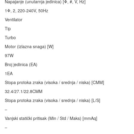
Napajanje (unutarnja jedinica) [Φ, #, V, Hz]
1Φ, 2, 220-240V, 50Hz
Ventilator
Tip
Turbo
Motor (izlazna snaga) [W]
97W
Broj jedinica (EA)
1EA
Stopa protoka zraka (visoka / srednja / niska) [CMM]
32.4/27.1/22.8CMM
Stopa protoka zraka (visoka / srednja / niska) [L/S]
–
Vanjski statički pritisak (Min / Std / Maks) [mmAq]
–