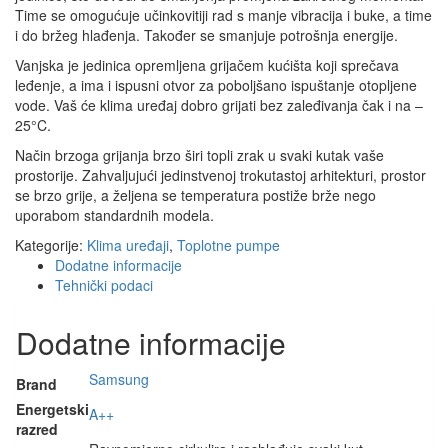
Time se omogućuje učinkovitiji rad s manje vibracija i buke, a time
i do bržeg hlađenja. Također se smanjuje potrošnja energije.
Vanjska je jedinica opremljena grijačem kućišta koji sprečava
leđenje, a ima i ispusni otvor za poboljšano ispuštanje otopljene
vode. Vaš će klima uređaj dobro grijati bez zaleđivanja čak i na –
25°C.
Način brzoga grijanja brzo širi topli zrak u svaki kutak vaše
prostorije. Zahvaljujući jedinstvenoj trokutastoj arhitekturi, prostor
se brzo grije, a željena se temperatura postiže brže nego
uporabom standardnih modela.
Kategorije:
Klima uređaji
,
Toplotne pumpe
Dodatne informacije
Tehnički podaci
Dodatne informacije
Samsung
Brand
Energetski
A++
razred