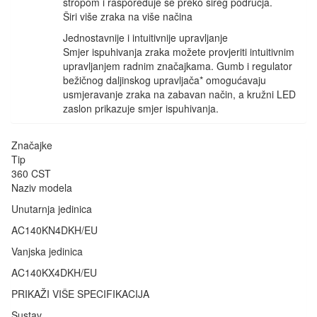
stropom i raspoređuje se preko šireg područja.
Širi više zraka na više načina
Jednostavnije i intuitivnije upravljanje
Smjer ispuhivanja zraka možete provjeriti intuitivnim
upravljanjem radnim značajkama. Gumb i regulator
bežičnog daljinskog upravljača* omogućavaju
usmjeravanje zraka na zabavan način, a kružni LED
zaslon prikazuje smjer ispuhivanja.
Značajke
Tip
360 CST
Naziv modela
Unutarnja jedinica
AC140KN4DKH/EU
Vanjska jedinica
AC140KX4DKH/EU
PRIKAŽI VIŠE SPECIFIKACIJA
Sustav