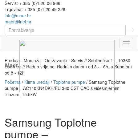
Servis: + 385 (0)1 20 06 966
Trgovina: + 385 (0)1 20 49 228
info@maer.hr
maer@inet.hr
Naviga
Prodaja - Montaža - Održavanje - Servis // Soblinečka 11, 10360
Maer
Soblinec // Radno vrijeme: Radnim danom od 8 - 16h, a Subotom
od 8 - 12h
Početna
/
Klima uređaji
/
Toplotne pumpe
/ Samsung Toplotne
pumpe – AC140KN4DKH/EU 360 CST CAC s višesmjernim
izlazom, 15.5kW
Samsung Toplotne
pumpe –