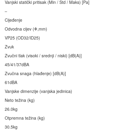
Vanjski statički pritisak (Min / Std / Maks) [Pa]
–
Cijeđenje
Odvodna cijev (Φ,mm)
VP25 (OD32/ID25)
Zvuk
Zvučni tlak (visoki / srednji / niski) [dB(A)]
45/41/37dBA
Zvučna snaga (hlađenje) [dB(A)]
61dBA
Vanjske dimenzije (vanjska jedinica)
Neto težina (kg)
26.0kg
Otpremna težina (kg)
30.5kg