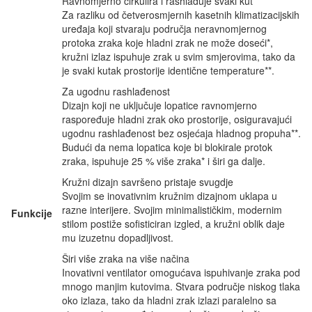
Ravnomjerno cirkulira i rashlađuje svaki kut
Za razliku od četverosmjernih kasetnih klimatizacijskih
uređaja koji stvaraju područja neravnomjernog
protoka zraka koje hladni zrak ne može doseći*,
kružni izlaz ispuhuje zrak u svim smjerovima, tako da
je svaki kutak prostorije identične temperature**.
Za ugodnu rashlađenost
Dizajn koji ne uključuje lopatice ravnomjerno
raspoređuje hladni zrak oko prostorije, osiguravajući
ugodnu rashlađenost bez osjećaja hladnog propuha**.
Budući da nema lopatica koje bi blokirale protok
zraka, ispuhuje 25 % više zraka* i širi ga dalje.
Kružni dizajn savršeno pristaje svugdje
Svojim se inovativnim kružnim dizajnom uklapa u
razne interijere. Svojim minimalističkim, modernim
Funkcije
stilom postiže sofisticiran izgled, a kružni oblik daje
mu izuzetnu dopadljivost.
Širi više zraka na više načina
Inovativni ventilator omogućava ispuhivanje zraka pod
mnogo manjim kutovima. Stvara područje niskog tlaka
oko izlaza, tako da hladni zrak izlazi paralelno sa