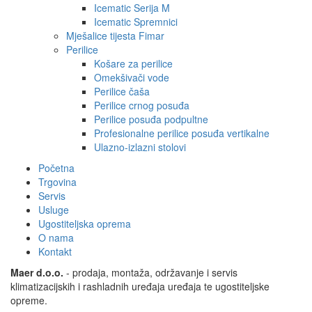
Icematic Serija M
Icematic Spremnici
Mješalice tijesta Fimar
Perilice
Košare za perilice
Omekšivači vode
Perilice čaša
Perilice crnog posuđa
Perilice posuđa podpultne
Profesionalne perilice posuđa vertikalne
Ulazno-izlazni stolovi
Početna
Trgovina
Servis
Usluge
Ugostiteljska oprema
O nama
Kontakt
Maer d.o.o.
- prodaja, montaža, održavanje i servis
klimatizacijskih i rashladnih uređaja uređaja te ugostiteljske
opreme.