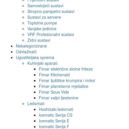
Samostojeći sustavi
Stropno-parapetni sustavi
Sustavi za servere
Toplotne pumpe
Vanjske jedinice
VRF Profesionalni sustavi
Zidni sustavi
Nekategorizirane
Odvlaživači
Ugostiteljska oprema
Kuhinjski aparati
Fimar električne stolne friteze
Fimar Kitchenaid
Fimar ljuštilice krumpira i mrkvi
Fimar planetarne mješalice
Fimar Sous Vide
Fimar valjci tjestenine
Ledomati
Hoshizaki ledomati
Icematic Serija CS
Icematic Serija E
Icematic Serija F