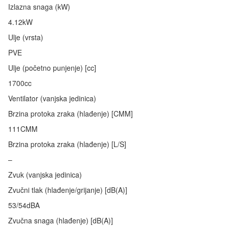
Izlazna snaga (kW)
4.12kW
Ulje (vrsta)
PVE
Ulje (početno punjenje) [cc]
1700cc
Ventilator (vanjska jedinica)
Brzina protoka zraka (hlađenje) [CMM]
111CMM
Brzina protoka zraka (hlađenje) [L/S]
–
Zvuk (vanjska jedinica)
Zvučni tlak (hlađenje/grijanje) [dB(A)]
53/54dBA
Zvučna snaga (hlađenje) [dB(A)]