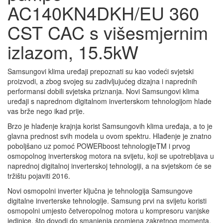
AC140KN4DKH/EU 360
CST CAC s višesmjernim
izlazom, 15.5kW
Samsungovi klima uređaji prepoznati su kao vodeći svjetski
proizvodi, a zbog svojeg su zadivljujućeg dizajna i naprednih
performansi dobili svjetska priznanja. Novi Samsungovi klima
uređaji s naprednom digitalnom inverterskom tehnologijom hlade
vas brže nego ikad prije.
Brzo je hlađenje krajnja korist Samsungovih klima uređaja, a to je
glavna prednost svih modela u ovom spektru. Hlađenje je znatno
poboljšano uz pomoć POWERboost tehnologijeTM i prvog
osmopolnog inverterskog motora na svijetu, koji se upotrebljava u
naprednoj digitalnoj inverterskoj tehnologiji, a na svjetskom će se
tržištu pojaviti 2016.
Novi osmopolni inverter ključna je tehnologija Samsungove
digitalne inverterske tehnologije. Samsung prvi na svijetu koristi
osmopolni umjesto četveropolnog motora u kompresoru vanjske
jedinice, što dovodi do smanjenja promjena zakretnog momenta.