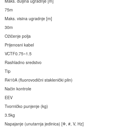
Maks. duljina ugradnje [m]
75m
Maks. visina ugradnje [m]
30m
Ožičenje polja
Prijenosni kabel
VCTF0.75~1.5
Rashladno sredstvo
Tip
R410A (fluorovodični staklenički plin)
Način kontrole
EEV
Tvorničko punjenje (kg)
3.5kg
Napajanje (unutarnja jedinica) [Φ, #, V, Hz]