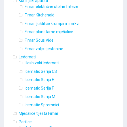
Kuhinjski aparati
Fimar električne stolne friteze
Fimar Kitchenaid
Fimar ljuštilice krumpira i mrkvi
Fimar planetarne mješalice
Fimar Sous Vide
Fimar valjci tjestenine
Ledomati
Hoshizaki ledomati
Icematic Serija CS
Icematic Serija E
Icematic Serija F
Icematic Serija M
Icematic Spremnici
Mješalice tijesta Fimar
Perilice