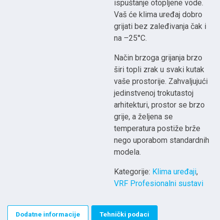
ispuštanje otopljene vode.
Vaš će klima uređaj dobro
grijati bez zaleđivanja čak i
na –25°C.
Način brzoga grijanja brzo
širi topli zrak u svaki kutak
vaše prostorije. Zahvaljujući
jedinstvenoj trokutastoj
arhitekturi, prostor se brzo
grije, a željena se
temperatura postiže brže
nego uporabom standardnih
modela.
Kategorije:
Klima uređaji
,
VRF Profesionalni sustavi
Dodatne informacije
Tehnički podaci