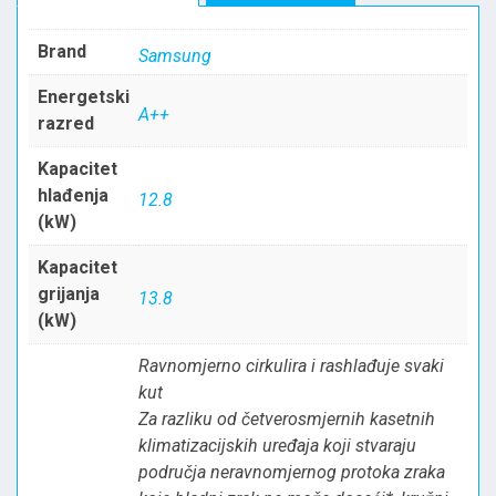
Brand
Samsung
Energetski
A++
razred
Kapacitet
hlađenja
12.8
(kW)
Kapacitet
grijanja
13.8
(kW)
Ravnomjerno cirkulira i rashlađuje svaki
kut
Za razliku od četverosmjernih kasetnih
klimatizacijskih uređaja koji stvaraju
područja neravnomjernog protoka zraka