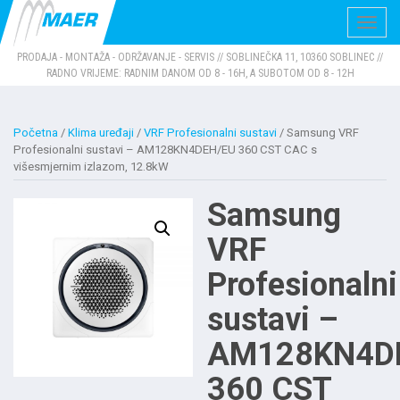
Navig
PRODAJA - MONTAŽA - ODRŽAVANJE - SERVIS // SOBLINEČKA 11, 10360 SOBLINEC //
RADNO VRIJEME: RADNIM DANOM OD 8 - 16H, A SUBOTOM OD 8 - 12H
Početna
/
Klima uređaji
/
VRF Profesionalni sustavi
/ Samsung VRF
Profesionalni sustavi – AM128KN4DEH/EU 360 CST CAC s
višesmjernim izlazom, 12.8kW
Samsung
VRF
Profesionalni
sustavi –
AM128KN4D
360 CST