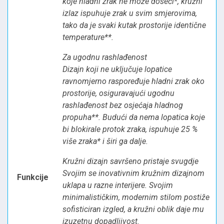
koje hladni zrak ne može doseći*, kružni
izlaz ispuhuje zrak u svim smjerovima,
tako da je svaki kutak prostorije identične
temperature**.
Za ugodnu rashlađenost
Dizajn koji ne uključuje lopatice
ravnomjerno raspoređuje hladni zrak oko
prostorije, osiguravajući ugodnu
rashlađenost bez osjećaja hladnog
propuha**. Budući da nema lopatica koje
bi blokirale protok zraka, ispuhuje 25 %
više zraka* i širi ga dalje.
Kružni dizajn savršeno pristaje svugdje
Svojim se inovativnim kružnim dizajnom
Funkcije
uklapa u razne interijere. Svojim
minimalističkim, modernim stilom postiže
sofisticiran izgled, a kružni oblik daje mu
izuzetnu dopadljivost.