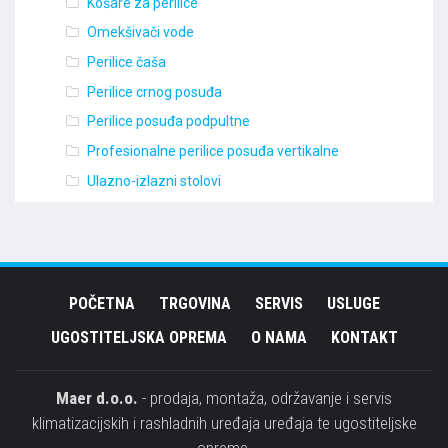
Košare za perilice
Omekšivači vode
Perilice čaša
Perilice crnog posuđa
Perilice posuđa podpultne
Profesionalne perilice posuđa vertikalne
Ulazno-izlazni stolovi
POČETNA
TRGOVINA
SERVIS
USLUGE
UGOSTITELJSKA OPREMA
O NAMA
KONTAKT
Maer d.o.o.
- prodaja, montaža, održavanje i servis
klimatizacijskih i rashladnih uređaja uređaja te ugostiteljske
opreme.