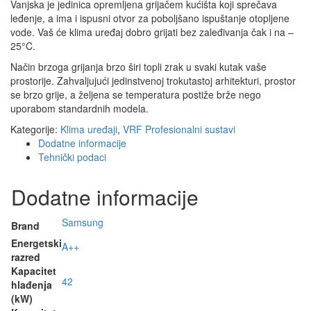
Vanjska je jedinica opremljena grijačem kućišta koji sprečava
leđenje, a ima i ispusni otvor za poboljšano ispuštanje otopljene
vode. Vaš će klima uređaj dobro grijati bez zaleđivanja čak i na –
25°C.
Način brzoga grijanja brzo širi topli zrak u svaki kutak vaše
prostorije. Zahvaljujući jedinstvenoj trokutastoj arhitekturi, prostor
se brzo grije, a željena se temperatura postiže brže nego
uporabom standardnih modela.
Kategorije:
Klima uređaji
,
VRF Profesionalni sustavi
Dodatne informacije
Tehnički podaci
Dodatne informacije
Samsung
Brand
Energetski
A++
razred
Kapacitet
42
hlađenja
(kW)