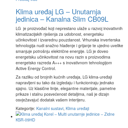
Klima uređaj LG – Unutarnja
jedinica – Kanalna Slim CB09L
LG je proizvođač koji neprestano ulaže u razvoj inovativnih
klimatizacijskih rješenja za udobnost, energetsku
učinkovitost i izvarednu pouzdanost. Vrhunska inverterska
tehnologija nudi snažno hlađenje i grijanje te ujedno uvelike
smanjuje potrošnju električne energije. LG je doveo
energetsku učinkovitost na novu razin s proizvodima
energetsko razreda A+++ s inovativnom tehnologijom
Active Energy Control.
Za razliku od brojnih kućnih uređaja, LG klima-uređaji
napravljeni su tako da izgledaju i funkcioniraju jednako
sjajno. Uz klasične linije, elegantne materijale, pametne
prikaze i stalnu posvećenost detaljima, naš je dizajn
osvježavajuć dodatak vašem interijeru.
Kategorije:
Kanalni sustavi
,
Klima uređaji