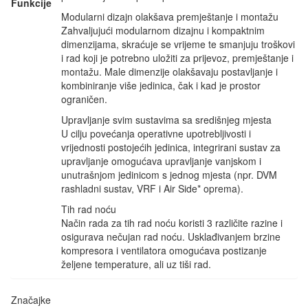
Funkcije
Modularni dizajn olakšava premještanje i montažu
Zahvaljujući modularnom dizajnu i kompaktnim
dimenzijama, skraćuje se vrijeme te smanjuju troškovi
i rad koji je potrebno uložiti za prijevoz, premještanje i
montažu. Male dimenzije olakšavaju postavljanje i
kombiniranje više jedinica, čak i kad je prostor
ograničen.
Upravljanje svim sustavima sa središnjeg mjesta
U cilju povećanja operativne upotrebljivosti i
vrijednosti postojećih jedinica, integrirani sustav za
upravljanje omogućava upravljanje vanjskom i
unutrašnjom jedinicom s jednog mjesta (npr. DVM
rashladni sustav, VRF i Air Side* oprema).
Tih rad noću
Način rada za tih rad noću koristi 3 različite razine i
osigurava nečujan rad noću. Usklađivanjem brzine
kompresora i ventilatora omogućava postizanje
željene temperature, ali uz tiši rad.
Značajke