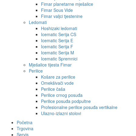
Fimar planetarne mješalice
Fimar Sous Vide
Fimar valjci tjestenine
Ledomati
Hoshizaki ledomati
Icematic Serija CS
Icematic Serija E
Icematic Serija F
Icematic Serija M
Icematic Spremnici
Mješalice tijesta Fimar
Perilice
Košare za perilice
Omekšivači vode
Perilice čaša
Perilice crnog posuđa
Perilice posuđa podpultne
Profesionalne perilice posuđa vertikalne
Ulazno-izlazni stolovi
Početna
Trgovina
Servis