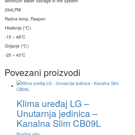
Minimum Water Storage in the System
294LPM
Radna temp. Raspon
Hlađenje (℃)
-15 ~ 48℃
Grijanje (℃)
-25 ~ 43℃
Povezani proizvodi
Klima uređaj LG –
Unutarnja jedinica –
Kanalna Slim CB09L
Pročitaj više