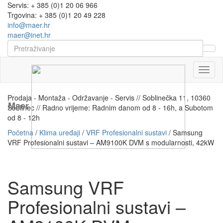
Servis: + 385 (0)1 20 06 966
Trgovina: + 385 (0)1 20 49 228
info@maer.hr
maer@inet.hr
Naviga
Prodaja - Montaža - Održavanje - Servis // Soblinečka 11, 10360
Maer
Soblinec // Radno vrijeme: Radnim danom od 8 - 16h, a Subotom
od 8 - 12h
Početna
/
Klima uređaji
/
VRF Profesionalni sustavi
/ Samsung
VRF Profesionalni sustavi – AM9100K DVM s modularnosti, 42kW
Samsung VRF
Profesionalni sustavi –