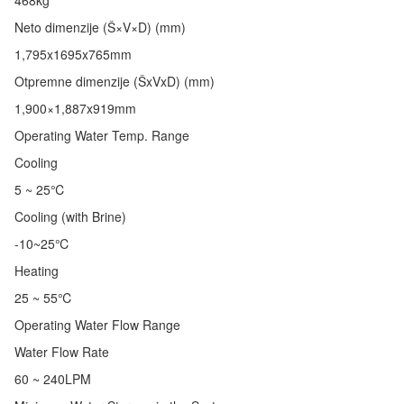
468kg
Neto dimenzije (Š×V×D) (mm)
1,795x1695x765mm
Otpremne dimenzije (ŠxVxD) (mm)
1,900×1,887x919mm
Operating Water Temp. Range
Cooling
5 ~ 25℃
Cooling (with Brine)
-10~25℃
Heating
25 ~ 55℃
Operating Water Flow Range
Water Flow Rate
60 ~ 240LPM