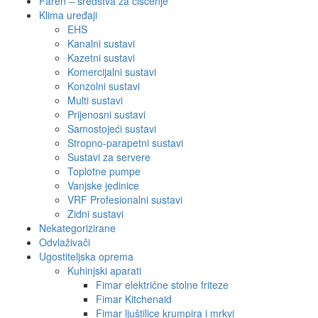
Faren – sredstva za čišćenje
Klima uređaji
EHS
Kanalni sustavi
Kazetni sustavi
Komercijalni sustavi
Konzolni sustavi
Multi sustavi
Prijenosni sustavi
Samostojeći sustavi
Stropno-parapetni sustavi
Sustavi za servere
Toplotne pumpe
Vanjske jedinice
VRF Profesionalni sustavi
Zidni sustavi
Nekategorizirane
Odvlaživači
Ugostiteljska oprema
Kuhinjski aparati
Fimar električne stolne friteze
Fimar Kitchenaid
Fimar ljuštilice krumpira i mrkvi