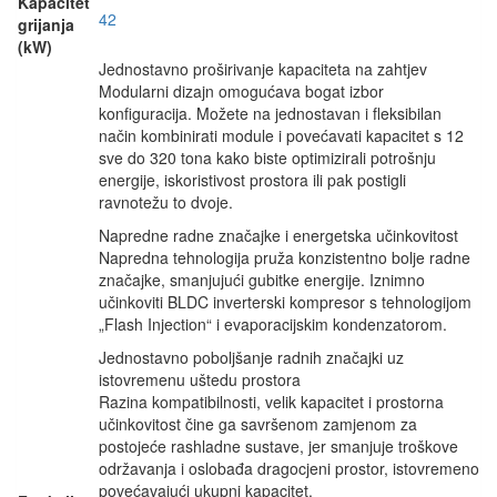
Kapacitet
42
grijanja
(kW)
Jednostavno proširivanje kapaciteta na zahtjev
Modularni dizajn omogućava bogat izbor
konfiguracija. Možete na jednostavan i fleksibilan
način kombinirati module i povećavati kapacitet s 12
sve do 320 tona kako biste optimizirali potrošnju
energije, iskoristivost prostora ili pak postigli
ravnotežu to dvoje.
Napredne radne značajke i energetska učinkovitost
Napredna tehnologija pruža konzistentno bolje radne
značajke, smanjujući gubitke energije. Iznimno
učinkoviti BLDC inverterski kompresor s tehnologijom
„Flash Injection“ i evaporacijskim kondenzatorom.
Jednostavno poboljšanje radnih značajki uz
istovremenu uštedu prostora
Razina kompatibilnosti, velik kapacitet i prostorna
učinkovitost čine ga savršenom zamjenom za
postojeće rashladne sustave, jer smanjuje troškove
održavanja i oslobađa dragocjeni prostor, istovremeno
povećavajući ukupni kapacitet.