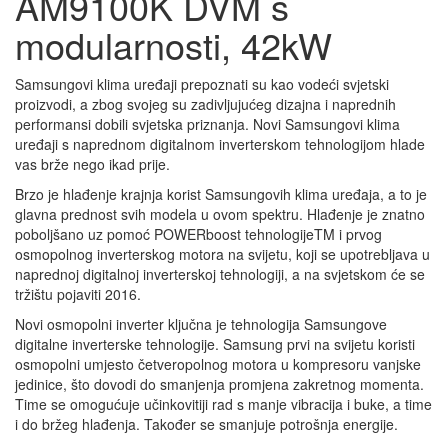
AM9100K DVM s
modularnosti, 42kW
Samsungovi klima uređaji prepoznati su kao vodeći svjetski
proizvodi, a zbog svojeg su zadivljujućeg dizajna i naprednih
performansi dobili svjetska priznanja. Novi Samsungovi klima
uređaji s naprednom digitalnom inverterskom tehnologijom hlade
vas brže nego ikad prije.
Brzo je hlađenje krajnja korist Samsungovih klima uređaja, a to je
glavna prednost svih modela u ovom spektru. Hlađenje je znatno
poboljšano uz pomoć POWERboost tehnologijeTM i prvog
osmopolnog inverterskog motora na svijetu, koji se upotrebljava u
naprednoj digitalnoj inverterskoj tehnologiji, a na svjetskom će se
tržištu pojaviti 2016.
Novi osmopolni inverter ključna je tehnologija Samsungove
digitalne inverterske tehnologije. Samsung prvi na svijetu koristi
osmopolni umjesto četveropolnog motora u kompresoru vanjske
jedinice, što dovodi do smanjenja promjena zakretnog momenta.
Time se omogućuje učinkovitiji rad s manje vibracija i buke, a time
i do bržeg hlađenja. Također se smanjuje potrošnja energije.