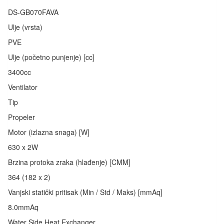
DS-GB070FAVA
Ulje (vrsta)
PVE
Ulje (početno punjenje) [cc]
3400cc
Ventilator
Tip
Propeler
Motor (izlazna snaga) [W]
630 x 2W
Brzina protoka zraka (hlađenje) [CMM]
364 (182 x 2)
Vanjski statički pritisak (Min / Std / Maks) [mmAq]
8.0mmAq
Water Side Heat Exchanger