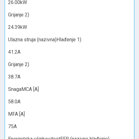
26.00kW
Grijanje 2)
24.39kW
Ulazna struja (nazivna)Hlađenje 1)
41.2A
Grijanje 2)
38.7A
SnagaMCA [A]
58.0A
MFA [A]
75A
Energetska učinkovitostEER (nazivno hlađenje)