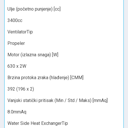
Ulje (početno punjenje) [cc]
3400cc
VentilatorTip
Propeler
Motor (izlazna snaga) [W]
630 x 2W
Brzina protoka zraka (hlađenje) [CMM]
392 (196 x 2)
Vanjski statički pritisak (Min / Std / Maks) [mmAq]
8.0mmAq
Water Side Heat ExchangerTip