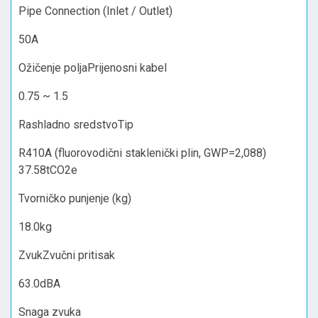
Pipe Connection (Inlet / Outlet)
50A
Ožičenje poljaPrijenosni kabel
0.75 ~ 1.5
Rashladno sredstvoTip
R410A (fluorovodični staklenički plin, GWP=2,088)
37.58tCO2e
Tvorničko punjenje (kg)
18.0kg
ZvukZvučni pritisak
63.0dBA
Snaga zvuka