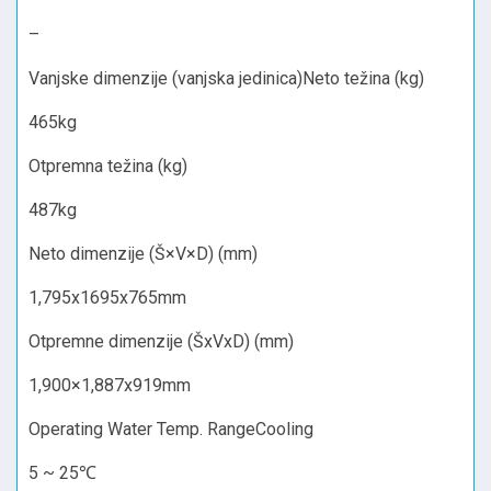
–
Vanjske dimenzije (vanjska jedinica)Neto težina (kg)
465kg
Otpremna težina (kg)
487kg
Neto dimenzije (Š×V×D) (mm)
1,795x1695x765mm
Otpremne dimenzije (ŠxVxD) (mm)
1,900×1,887x919mm
Operating Water Temp. RangeCooling
5 ~ 25℃