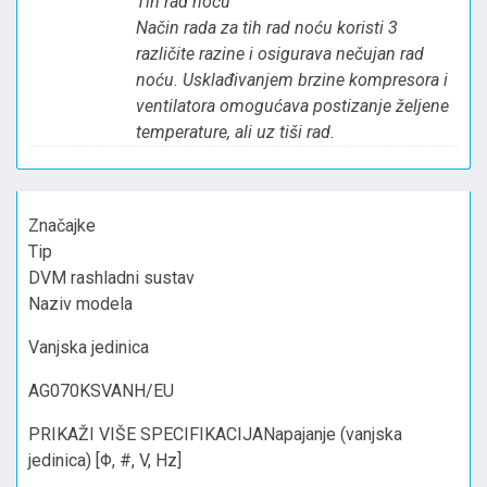
Tih rad noću
Način rada za tih rad noću koristi 3
različite razine i osigurava nečujan rad
noću. Usklađivanjem brzine kompresora i
ventilatora omogućava postizanje željene
temperature, ali uz tiši rad.
Značajke
Tip
DVM rashladni sustav
Naziv modela
Vanjska jedinica
AG070KSVANH/EU
PRIKAŽI VIŠE SPECIFIKACIJANapajanje (vanjska
jedinica) [Φ, #, V, Hz]