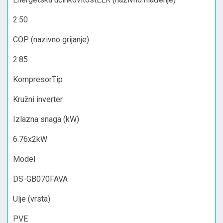
2.50
COP (nazivno grijanje)
2.85
KompresorTip
Kružni inverter
Izlazna snaga (kW)
6.76x2kW
Model
DS-GB070FAVA
Ulje (vrsta)
PVE