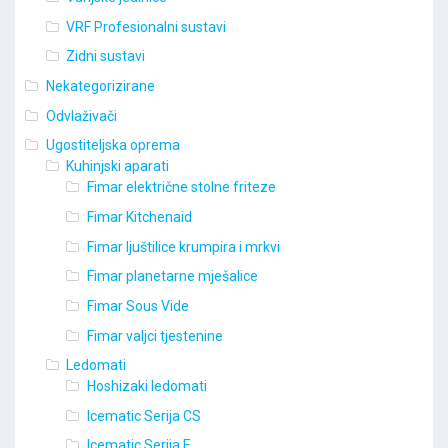
VRF Profesionalni sustavi
Zidni sustavi
Nekategorizirane
Odvlaživači
Ugostiteljska oprema
Kuhinjski aparati
Fimar električne stolne friteze
Fimar Kitchenaid
Fimar ljuštilice krumpira i mrkvi
Fimar planetarne mješalice
Fimar Sous Vide
Fimar valjci tjestenine
Ledomati
Hoshizaki ledomati
Icematic Serija CS
Icematic Serija E