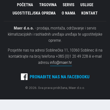
POČETNA
TRGOVINA
SERVIS
USLUGE
UGOSTITELJSKA OPREMA
O NAMA
KONTAKT
Maer d.o.o.
- prodaja, montaža, održavanje i servis
klimatizacijskih i rashladnih uređaja uređaja te ugostiteljske
opreme.
Posjetite nas na adresi Soblinečka 11, 10360 Soblinec ili na
kontaktirajte na broj telefona +385 (0)1 20 49 228 ili e-mail
adresu
info@maer.hr
PRONAĐITE NAS NA FACEBOOKU
© 2026. Sva prava pridržana, Maer d.o.o.