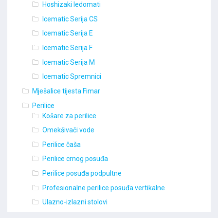
Hoshizaki ledomati
Icematic Serija CS
Icematic Serija E
Icematic Serija F
Icematic Serija M
Icematic Spremnici
Mješalice tijesta Fimar
Perilice
Košare za perilice
Omekšivači vode
Perilice čaša
Perilice crnog posuđa
Perilice posuđa podpultne
Profesionalne perilice posuđa vertikalne
Ulazno-izlazni stolovi