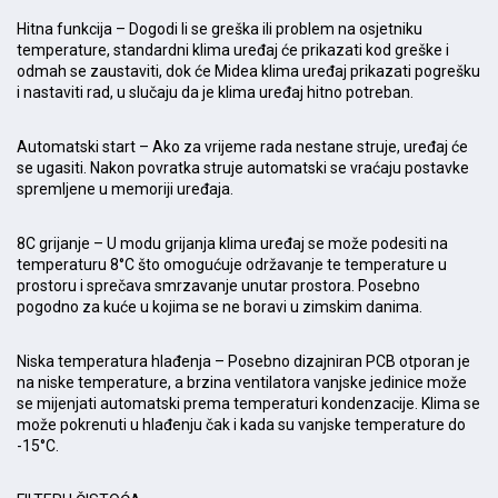
Hitna funkcija – Dogodi li se greška ili problem na osjetniku
temperature, standardni klima uređaj će prikazati kod greške i
odmah se zaustaviti, dok će Midea klima uređaj prikazati pogrešku
i nastaviti rad, u slučaju da je klima uređaj hitno potreban.
Automatski start – Ako za vrijeme rada nestane struje, uređaj će
se ugasiti. Nakon povratka struje automatski se vraćaju postavke
spremljene u memoriji uređaja.
8C grijanje – U modu grijanja klima uređaj se može podesiti na
temperaturu 8°C što omogućuje održavanje te temperature u
prostoru i sprečava smrzavanje unutar prostora. Posebno
pogodno za kuće u kojima se ne boravi u zimskim danima.
Niska temperatura hlađenja – Posebno dizajniran PCB otporan je
na niske temperature, a brzina ventilatora vanjske jedinice može
se mijenjati automatski prema temperaturi kondenzacije. Klima se
može pokrenuti u hlađenju čak i kada su vanjske temperature do
-15°C.