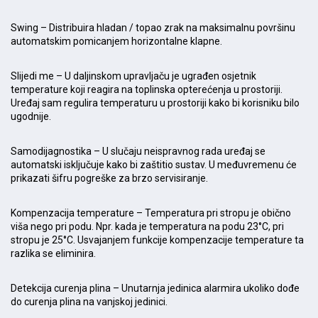
Swing – Distribuira hladan / topao zrak na maksimalnu površinu
automatskim pomicanjem horizontalne klapne.
Slijedi me – U daljinskom upravljaču je ugrađen osjetnik
temperature koji reagira na toplinska opterećenja u prostoriji.
Uređaj sam regulira temperaturu u prostoriji kako bi korisniku bilo
ugodnije.
Samodijagnostika – U slučaju neispravnog rada uređaj se
automatski isključuje kako bi zaštitio sustav. U međuvremenu će
prikazati šifru pogreške za brzo servisiranje.
Kompenzacija temperature – Temperatura pri stropu je obično
viša nego pri podu. Npr. kada je temperatura na podu 23°C, pri
stropu je 25°C. Usvajanjem funkcije kompenzacije temperature ta
razlika se eliminira.
Detekcija curenja plina – Unutarnja jedinica alarmira ukoliko dođe
do curenja plina na vanjskoj jedinici.