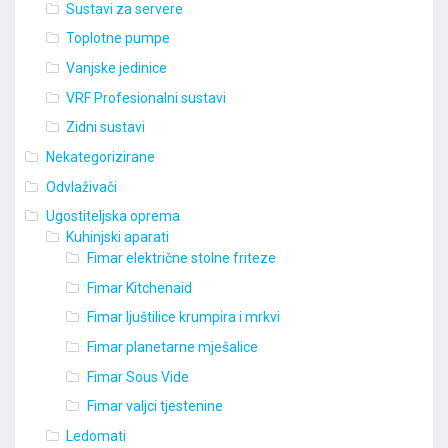
Sustavi za servere
Toplotne pumpe
Vanjske jedinice
VRF Profesionalni sustavi
Zidni sustavi
Nekategorizirane
Odvlaživači
Ugostiteljska oprema
Kuhinjski aparati
Fimar električne stolne friteze
Fimar Kitchenaid
Fimar ljuštilice krumpira i mrkvi
Fimar planetarne mješalice
Fimar Sous Vide
Fimar valjci tjestenine
Ledomati