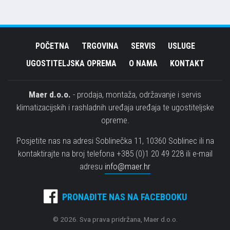
POČETNA
TRGOVINA
SERVIS
USLUGE
UGOSTITELJSKA OPREMA
O NAMA
KONTAKT
Maer d.o.o.
- prodaja, montaža, održavanje i servis
klimatizacijskih i rashladnih uređaja uređaja te ugostiteljske
opreme.
Posjetite nas na adresi Soblinečka 11, 10360 Soblinec ili na
kontaktirajte na broj telefona +385 (0)1 20 49 228 ili e-mail
adresu
info@maer.hr
PRONAĐITE NAS NA FACEBOOKU
© 2026. Sva prava pridržana, Maer d.o.o.