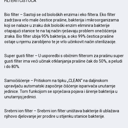
FILTERI I ČISTOĆA
Bio filter – Sastoji se od bioloških enzima i eko filtera. Eko filter
zadržava vrlo male čestice prašine, bakterija i mikroorganizama
koji se nalaze u zraku dok biološki enzim eliminira bakterije
otapajući stanice te na taj način rješavaju problem onečišćenja
zraka. Bio filter ubija 95% bakterija, a oko 99% čestica prašine
ostaje u njemu zarobljeno te je vrlo učinkovit način sterilizacije.
Super gusti filter – U usporedbi s običnim filterom za prašinu super
gusti filter ima veći učinak otklanjanja prašine čak do 50%, a peludi
i do 80%.
Samočišćenje – Pritiskom na tipku „CLEAN“ na daljinskom
upravljaču automatski započinje čišćenje isparivača unutarnje
jedinice. Tom funkcijom se sprječava pojava i širenje bakterija u
unutarnjoj jedinici.
Srebrni ion filter – Srebrni ion filter uništava bakterije ili ublažava
njihovo djelovanje jer prodire u stijenku stanice bakterije.