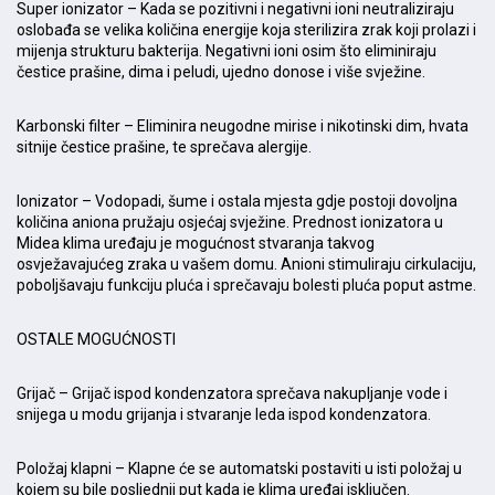
Super ionizator – Kada se pozitivni i negativni ioni neutraliziraju
oslobađa se velika količina energije koja sterilizira zrak koji prolazi i
mijenja strukturu bakterija. Negativni ioni osim što eliminiraju
čestice prašine, dima i peludi, ujedno donose i više svježine.
Karbonski filter – Eliminira neugodne mirise i nikotinski dim, hvata
sitnije čestice prašine, te sprečava alergije.
Ionizator – Vodopadi, šume i ostala mjesta gdje postoji dovoljna
količina aniona pružaju osjećaj svježine. Prednost ionizatora u
Midea klima uređaju je mogućnost stvaranja takvog
osvježavajućeg zraka u vašem domu. Anioni stimuliraju cirkulaciju,
poboljšavaju funkciju pluća i sprečavaju bolesti pluća poput astme.
OSTALE MOGUĆNOSTI
Grijač – Grijač ispod kondenzatora sprečava nakupljanje vode i
snijega u modu grijanja i stvaranje leda ispod kondenzatora.
Položaj klapni – Klapne će se automatski postaviti u isti položaj u
kojem su bile posljednji put kada je klima uređaj isključen.