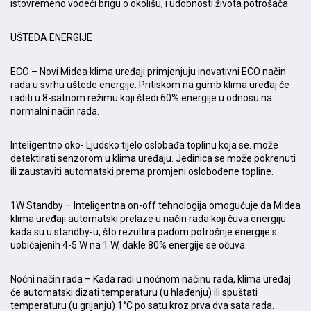
istovremeno vodeći brigu o okolišu, i udobnosti života potrošača.
UŠTEDA ENERGIJE
ECO – Novi Midea klima uređaji primjenjuju inovativni ECO način
rada u svrhu uštede energije. Pritiskom na gumb klima uređaj će
raditi u 8-satnom režimu koji štedi 60% energije u odnosu na
normalni način rada.
Inteligentno oko- Ljudsko tijelo oslobađa toplinu koja se. može
detektirati senzorom u klima uređaju. Jedinica se može pokrenuti
ili zaustaviti automatski prema promjeni oslobođene topline.
1W Standby – Inteligentna on-off tehnologija omogućuje da Midea
klima uređaji automatski prelaze u način rada koji čuva energiju
kada su u standby-u, što rezultira padom potrošnje energije s
uobičajenih 4-5 W na 1 W, dakle 80% energije se očuva.
Noćni način rada – Kada radi u noćnom načinu rada, klima uređaj
će automatski dizati temperaturu (u hlađenju) ili spuštati
temperaturu (u grijanju) 1°C po satu kroz prva dva sata rada.