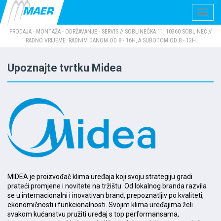
Navig
PRODAJA - MONTAŽA - ODRŽAVANJE - SERVIS // SOBLINEČKA 11, 10360 SOBLINEC //
RADNO VRIJEME: RADNIM DANOM OD 8 - 16H, A SUBOTOM OD 8 - 12H
Upoznajte tvrtku Midea
MIDEA je proizvođač klima uređaja koji svoju strategiju gradi
prateći promjene i novitete na tržištu. Od lokalnog branda razvila
se u internacionalni i inovativan brand, prepoznatljiv po kvaliteti,
ekonomičnosti i funkcionalnosti. Svojim klima uređajima želi
svakom kućanstvu pružiti uređaj s top performansama,