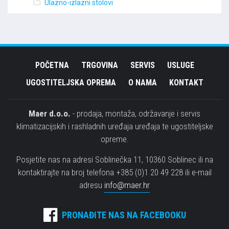
Ulazno-izlazni stolovi
POČETNA
TRGOVINA
SERVIS
USLUGE
UGOSTITELJSKA OPREMA
O NAMA
KONTAKT
Maer d.o.o.
- prodaja, montaža, održavanje i servis
klimatizacijskih i rashladnih uređaja uređaja te ugostiteljske
opreme.
Posjetite nas na adresi Soblinečka 11, 10360 Soblinec ili na
kontaktirajte na broj telefona +385 (0)1 20 49 228 ili e-mail
adresu
info@maer.hr
PRONAĐITE NAS NA FACEBOOKU