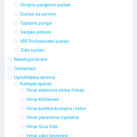
Stropno-parapetni sustavi
Sustavi za servere
Toplotne pumpe
Vanjske jedinice
VRF Profesionalni sustavi
Zidni sustavi
Nekategorizirane
Odvlaživači
Ugostiteljska oprema
Kuhinjski aparati
Fimar električne stolne friteze
Fimar Kitchenaid
Fimar ljuštilice krumpira i mrkvi
Fimar planetarne mješalice
Fimar Sous Vide
Fimar valjci tjestenine