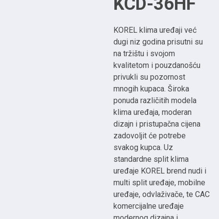
KCD-36HF
KOREL klima uređaji već
dugi niz godina prisutni su
na tržištu i svojom
kvalitetom i pouzdanošću
privukli su pozornost
mnogih kupaca. Široka
ponuda različitih modela
klima uređaja, moderan
dizajn i pristupačna cijena
zadovoljit će potrebe
svakog kupca. Uz
standardne split klima
uređaje KOREL brend nudi i
multi split uređaje, mobilne
uređaje, odvlaživače, te CAC
komercijalne uređaje
modernog dizajna i