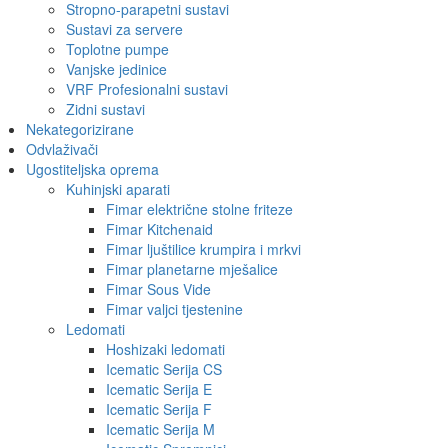
Stropno-parapetni sustavi
Sustavi za servere
Toplotne pumpe
Vanjske jedinice
VRF Profesionalni sustavi
Zidni sustavi
Nekategorizirane
Odvlaživači
Ugostiteljska oprema
Kuhinjski aparati
Fimar električne stolne friteze
Fimar Kitchenaid
Fimar ljuštilice krumpira i mrkvi
Fimar planetarne mješalice
Fimar Sous Vide
Fimar valjci tjestenine
Ledomati
Hoshizaki ledomati
Icematic Serija CS
Icematic Serija E
Icematic Serija F
Icematic Serija M