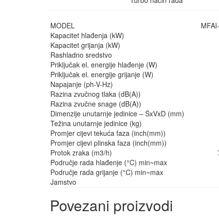
Turbo način rada
MODEL
MFAI
Kapacitet hlađenja (kW)
Kapacitet grijanja (kW)
Rashladno sredstvo
Priključak el. energije hlađenje (W)
Priključak el. energije grijanje (W)
Napajanje (ph-V-Hz)
Razina zvučnog tlaka (dB(A))
Razina zvučne snage (dB(A))
Dimenzije unutarnje jedinice – ŠxVxD (mm)
Težina unutarnje jedinice (kg)
Promjer cijevi tekuća faza (inch(mm))
Promjer cijevi plinska faza (inch(mm))
Protok zraka (m3/h)
Područje rada hlađenje (°C) min~max
Područje rada grijanje (°C) min~max
Jamstvo
Povezani proizvodi