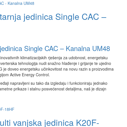
arnja jedinica Single CAC –
 jedinica Single CAC – Kanalna UM48
inovativnih klimatizacijskih rješenja za udobnost, energetsku
verterska tehnologija nudi snažno hlađenje i grijanje te ujedno
LG je doveo energetsku učinkovitost na novu razin s proizvodima
ijom Active Energy Control.
eđaji napravljeni su tako da izgledaju i funkcioniraju jednako
 pametne prikaze i stalnu posvećenost detaljima, naš je dizajn
ulti vanjska jedinica K20F-