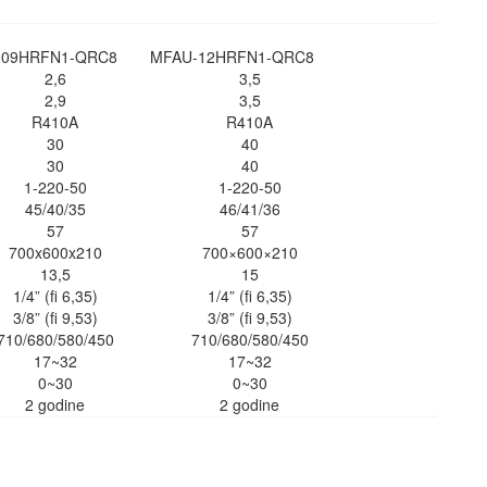
-09HRFN1-QRC8
MFAU-12HRFN1-QRC8
2,6
3,5
2,9
3,5
R410A
R410A
30
40
30
40
1-220-50
1-220-50
45/40/35
46/41/36
57
57
700x600x210
700×600×210
13,5
15
1/4” (fi 6,35)
1/4” (fi 6,35)
3/8” (fi 9,53)
3/8” (fi 9,53)
710/680/580/450
710/680/580/450
17~32
17~32
0~30
0~30
2 godine
2 godine