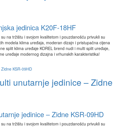
anjska jedinica K20F-18HF
su na tržištu i svojom kvalitetom i pouzdanošću privukli su
ih modela klima uređaja, moderan dizajn i pristupačna cijena
e split klima uređaje KOREL brend nudi i multi split uređaje,
ne uređaje modernog dizajna i vrhunskih karakteristika!
lti unutarnje jedinice – Zidne
nutarnje jedinice – Zidne KSR-09HD
su na tržištu i svojom kvalitetom i pouzdanošću privukli su