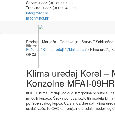
Servis: + 385 (0)1 20 06 966
Trgovina: + 385 (0)1 20 49 228
info@maer.hr
maer@inet.hr
Prodaja - Montaža - Održavanje - Servis // Soblinečk
Maer
Početna
/
Klima uređaji
/
Zidni sustavi
/ Klima uređaj K
QRC8
Klima uređaj Korel – M
Konzolne MFAI-09H
KOREL klima uređaji već dugi niz godina prisutni su na 
mnogih kupaca. Široka ponuda različitih modela klima u
potrebe svakog kupca. Uz standardne split klima uređaj
odvlaživače, te CAC komercijalne uređaje modernog diz