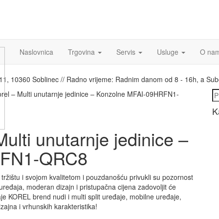
Naslovnica
Trgovina
Servis
Usluge
O na
a 11, 10360 Soblinec // Radno vrijeme: Radnim danom od 8 - 16h, a Su
Pr
orel – Multi unutarnje jedinice – Konzolne MFAI-09HRFN1-
K
ulti unutarnje jedinice –
RFN1-QRC8
tržištu i svojom kvalitetom i pouzdanošću privukli su pozornost
ređaja, moderan dizajn i pristupačna cijena zadovoljit će
e KOREL brend nudi i multi split uređaje, mobilne uređaje,
ajna i vrhunskih karakteristika!