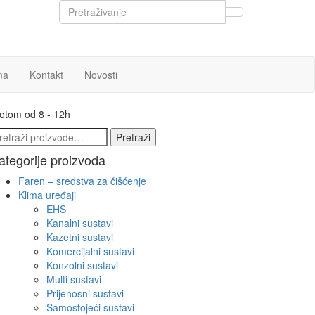
ma
Kontakt
Novosti
botom od 8 - 12h
etraži:
Pretraži
ategorije proizvoda
Faren – sredstva za čišćenje
Klima uređaji
EHS
Kanalni sustavi
Kazetni sustavi
Komercijalni sustavi
Konzolni sustavi
Multi sustavi
Prijenosni sustavi
Samostojeći sustavi