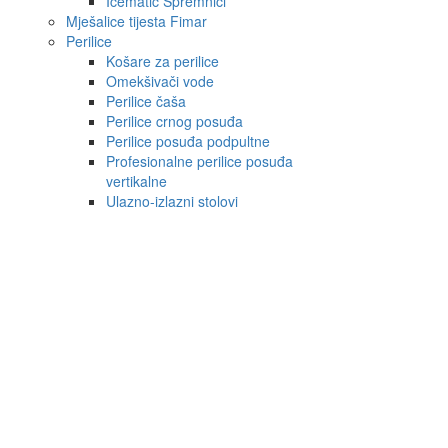
Icematic Spremnici
Mješalice tijesta Fimar
Perilice
Košare za perilice
Omekšivači vode
Perilice čaša
Perilice crnog posuđa
Perilice posuđa podpultne
Profesionalne perilice posuđa
vertikalne
Ulazno-izlazni stolovi