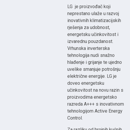
LG je proizvođač koji
neprestano ulaže u razvoj
inovativnih klimatizacijskih
rješenja za udobnost,
energetsku učinkovitost i
izvarednu pouzdanost.
Vrhunska inverterska
tehnologija nudi snažno
hlađenje i grijanje te ujedno
uvelike smanjuje potrošnju
električne energije. LG je
doveo energetsku
učinkovitost na novu razin s
proizvodima energetsko
razreda A+++ s inovativnom
tehnologijom Active Energy
Control.
Za razliku od brojnih kućnih