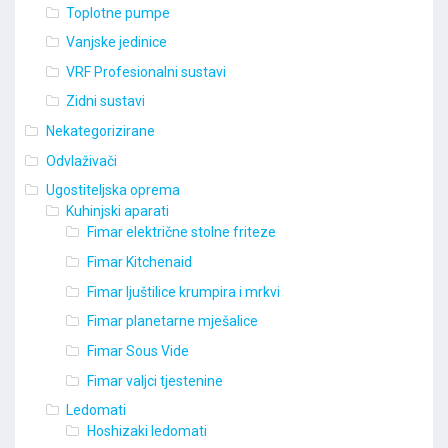
Toplotne pumpe
Vanjske jedinice
VRF Profesionalni sustavi
Zidni sustavi
Nekategorizirane
Odvlaživači
Ugostiteljska oprema
Kuhinjski aparati
Fimar električne stolne friteze
Fimar Kitchenaid
Fimar ljuštilice krumpira i mrkvi
Fimar planetarne mješalice
Fimar Sous Vide
Fimar valjci tjestenine
Ledomati
Hoshizaki ledomati