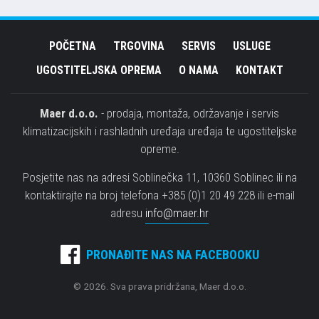
POČETNA
TRGOVINA
SERVIS
USLUGE
UGOSTITELJSKA OPREMA
O NAMA
KONTAKT
Maer d.o.o.
- prodaja, montaža, održavanje i servis
klimatizacijskih i rashladnih uređaja uređaja te ugostiteljske
opreme.
Posjetite nas na adresi Soblinečka 11, 10360 Soblinec ili na
kontaktirajte na broj telefona +385 (0)1 20 49 228 ili e-mail
adresu
info@maer.hr
PRONAĐITE NAS NA FACEBOOKU
© 2026. Sva prava pridržana, Maer d.o.o.