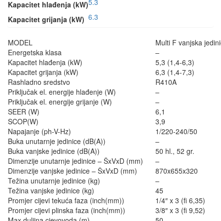
5.3
Kapacitet hlađenja (kW)
6.3
Kapacitet grijanja (kW)
MODEL
Multi F vanjska jed
Energetska klasa
–
Kapacitet hlađenja (kW)
5,3 (1,4-6,3)
Kapacitet grijanja (kW)
6,3 (1,4-7,3)
Rashladno sredstvo
R410A
Priključak el. energije hlađenje (W)
–
Priključak el. energije grijanje (W)
–
SEER (W)
6,1
SCOP(W)
3,9
Napajanje (ph-V-Hz)
1/220-240/50
Buka unutarnje jedinice (dB(A))
–
Buka vanjske jedinice (dB(A))
50 hl., 52 gr.
Dimenzije unutarnje jedinice – ŠxVxD (mm)
–
Dimenzije vanjske jedinice – ŠxVxD (mm)
870x655x320
Težina unutarnje jedinice (kg)
–
Težina vanjske jedinice (kg)
45
Promjer cijevi tekuća faza (inch(mm))
1/4″ x 3 (fi 6,35)
Promjer cijevi plinska faza (inch(mm))
3/8″ x 3 (fi 9,52)
Max duljina cjevovoda (m)
50