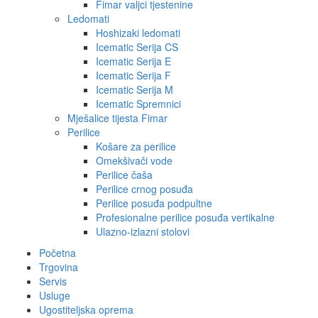
Fimar valjci tjestenine
Ledomati
Hoshizaki ledomati
Icematic Serija CS
Icematic Serija E
Icematic Serija F
Icematic Serija M
Icematic Spremnici
Mješalice tijesta Fimar
Perilice
Košare za perilice
Omekšivači vode
Perilice čaša
Perilice crnog posuđa
Perilice posuđa podpultne
Profesionalne perilice posuđa vertikalne
Ulazno-izlazni stolovi
Početna
Trgovina
Servis
Usluge
Ugostiteljska oprema