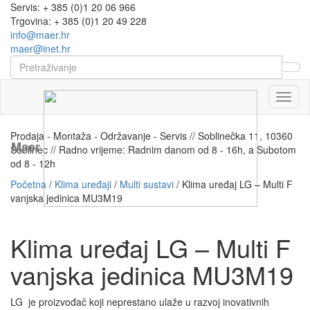
Servis: + 385 (0)1 20 06 966
Trgovina: + 385 (0)1 20 49 228
info@maer.hr
maer@inet.hr
Naviga
Prodaja - Montaža - Održavanje - Servis // Soblinečka 11, 10360
Maer
Soblinec // Radno vrijeme: Radnim danom od 8 - 16h, a Subotom
od 8 - 12h
Početna
/
Klima uređaji
/
Multi sustavi
/ Klima uređaj LG – Multi F
vanjska jedinica MU3M19
Klima uređaj LG – Multi F
vanjska jedinica MU3M19
LG je proizvođač koji neprestano ulaže u razvoj inovativnih