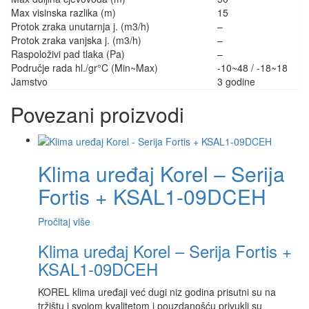
Max visinska razlika (m)
15
Protok zraka unutarnja j. (m3/h)
–
Protok zraka vanjska j. (m3/h)
–
Raspoloživi pad tlaka (Pa)
–
Područje rada hl./gr°C (Min~Max)
-10~48 / -18~18
Jamstvo
3 godine
Povezani proizvodi
Klima uređaj Korel – Serija
Fortis + KSAL1-09DCEH
Pročitaj više
Klima uređaj Korel – Serija Fortis +
KSAL1-09DCEH
KOREL klima uređaji već dugi niz godina prisutni su na
tržištu i svojom kvalitetom i pouzdanošću privukli su