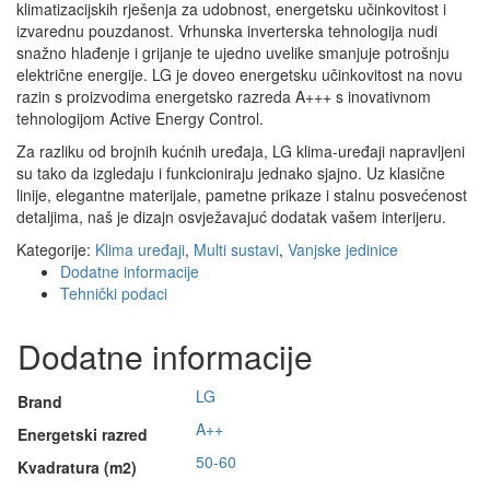
klimatizacijskih rješenja za udobnost, energetsku učinkovitost i
izvarednu pouzdanost. Vrhunska inverterska tehnologija nudi
snažno hlađenje i grijanje te ujedno uvelike smanjuje potrošnju
električne energije. LG je doveo energetsku učinkovitost na novu
razin s proizvodima energetsko razreda A+++ s inovativnom
tehnologijom Active Energy Control.
Za razliku od brojnih kućnih uređaja, LG klima-uređaji napravljeni
su tako da izgledaju i funkcioniraju jednako sjajno. Uz klasične
linije, elegantne materijale, pametne prikaze i stalnu posvećenost
detaljima, naš je dizajn osvježavajuć dodatak vašem interijeru.
Kategorije:
Klima uređaji
,
Multi sustavi
,
Vanjske jedinice
Dodatne informacije
Tehnički podaci
Dodatne informacije
LG
Brand
A++
Energetski razred
50-60
Kvadratura (m2)