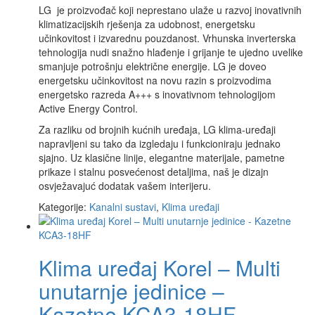
LG je proizvođač koji neprestano ulaže u razvoj inovativnih
klimatizacijskih rješenja za udobnost, energetsku
učinkovitost i izvarednu pouzdanost. Vrhunska inverterska
tehnologija nudi snažno hlađenje i grijanje te ujedno uvelike
smanjuje potrošnju električne energije. LG je doveo
energetsku učinkovitost na novu razin s proizvodima
energetsko razreda A+++ s inovativnom tehnologijom
Active Energy Control.
Za razliku od brojnih kućnih uređaja, LG klima-uređaji
napravljeni su tako da izgledaju i funkcioniraju jednako
sjajno. Uz klasične linije, elegantne materijale, pametne
prikaze i stalnu posvećenost detaljima, naš je dizajn
osvježavajuć dodatak vašem interijeru.
Kategorije:
Kanalni sustavi
,
Klima uređaji
Klima uređaj Korel – Multi
unutarnje jedinice –
Kazetne KCA3-18HF