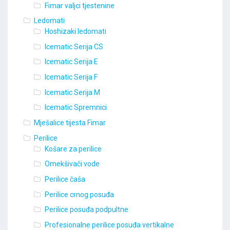
Fimar valjci tjestenine
Ledomati
Hoshizaki ledomati
Icematic Serija CS
Icematic Serija E
Icematic Serija F
Icematic Serija M
Icematic Spremnici
Mješalice tijesta Fimar
Perilice
Košare za perilice
Omekšivači vode
Perilice čaša
Perilice crnog posuđa
Perilice posuđa podpultne
Profesionalne perilice posuđa vertikalne