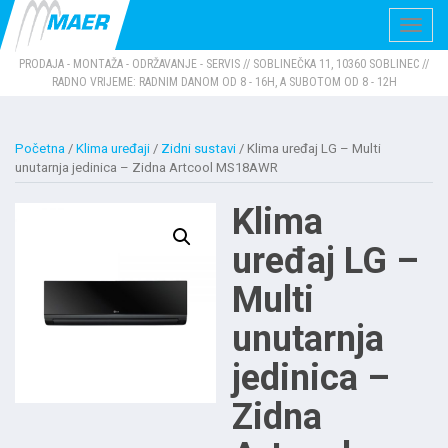
Navig
PRODAJA - MONTAŽA - ODRŽAVANJE - SERVIS // SOBLINEČKA 11, 10360 SOBLINEC //
RADNO VRIJEME: RADNIM DANOM OD 8 - 16H, A SUBOTOM OD 8 - 12H
Početna
/
Klima uređaji
/
Zidni sustavi
/ Klima uređaj LG – Multi
unutarnja jedinica – Zidna Artcool MS18AWR
Klima
uređaj LG –
Multi
unutarnja
jedinica –
Zidna