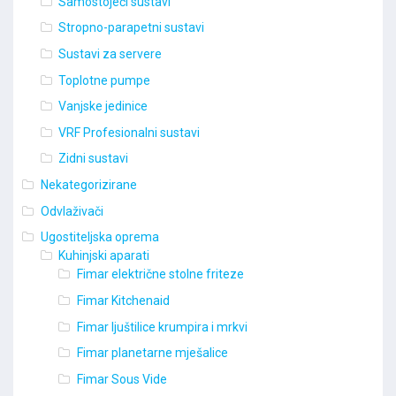
Samostojeći sustavi
Stropno-parapetni sustavi
Sustavi za servere
Toplotne pumpe
Vanjske jedinice
VRF Profesionalni sustavi
Zidni sustavi
Nekategorizirane
Odvlaživači
Ugostiteljska oprema
Kuhinjski aparati
Fimar električne stolne friteze
Fimar Kitchenaid
Fimar ljuštilice krumpira i mrkvi
Fimar planetarne mješalice
Fimar Sous Vide