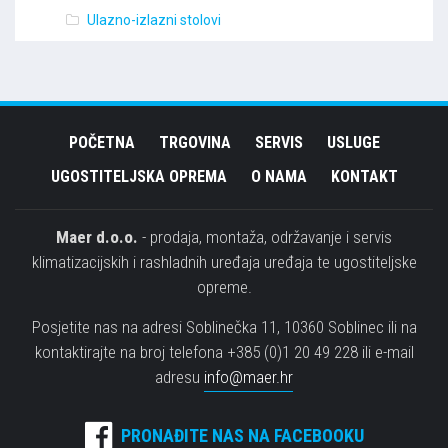
Ulazno-izlazni stolovi
POČETNA
TRGOVINA
SERVIS
USLUGE
UGOSTITELJSKA OPREMA
O NAMA
KONTAKT
Maer d.o.o.
- prodaja, montaža, održavanje i servis
klimatizacijskih i rashladnih uređaja uređaja te ugostiteljske
opreme.
Posjetite nas na adresi Soblinečka 11, 10360 Soblinec ili na
kontaktirajte na broj telefona +385 (0)1 20 49 228 ili e-mail
adresu
info@maer.hr
PRONAĐITE NAS NA FACEBOOKU