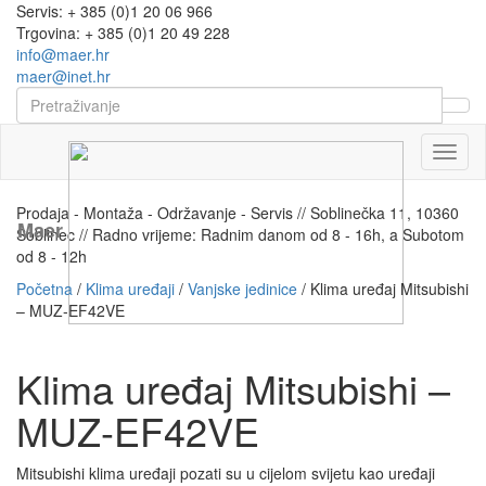
Servis: + 385 (0)1 20 06 966
Trgovina: + 385 (0)1 20 49 228
info@maer.hr
maer@inet.hr
Naviga
Prodaja - Montaža - Održavanje - Servis // Soblinečka 11, 10360
Maer
Soblinec // Radno vrijeme: Radnim danom od 8 - 16h, a Subotom
od 8 - 12h
Početna
/
Klima uređaji
/
Vanjske jedinice
/ Klima uređaj Mitsubishi
– MUZ-EF42VE
Klima uređaj Mitsubishi –
MUZ-EF42VE
Mitsubishi klima uređaji pozati su u cijelom svijetu kao uređaji