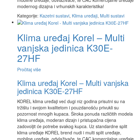
mobilne uređaje, odvlaživače, te CAC komercijalne uređaje
modernog dizajna i vrhunskih karakteristika!
Kategorije:
Kazetni sustavi
,
Klima uređaji
,
Multi sustavi
Klima uređaj Korel – Multi
vanjska jedinica K30E-
27HF
Pročitaj više
Klima uređaj Korel – Multi vanjska
jedinica K30E-27HF
KOREL klima uređaji već dugi niz godina prisutni su na
tržištu i svojom kvalitetom i pouzdanošću privukli su
pozornost mnogih kupaca. Široka ponuda različitih modela
klima uređaja, moderan dizajn i pristupačna cijena
zadovoljit će potrebe svakog kupca. Uz standardne split
klima uređaje KOREL brend nudi i multi split uređaje,
mobilne uređaje, odvlaživače, te CAC komercijalne uređaje