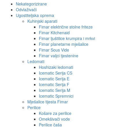
Nekategorizirane
Odvlaživači
Ugostiteljska oprema
Kuhinjski aparati
Fimar električne stolne friteze
Fimar Kitchenaid
Fimar ljuštilice krumpira i mrkvi
Fimar planetarne mješalice
Fimar Sous Vide
Fimar valjci tjestenine
Ledomati
Hoshizaki ledomati
Icematic Serija CS
Icematic Serija E
Icematic Serija F
Icematic Serija M
Icematic Spremnici
Mješalice tijesta Fimar
Perilice
Košare za perilice
Omekšivači vode
Perilice čaša