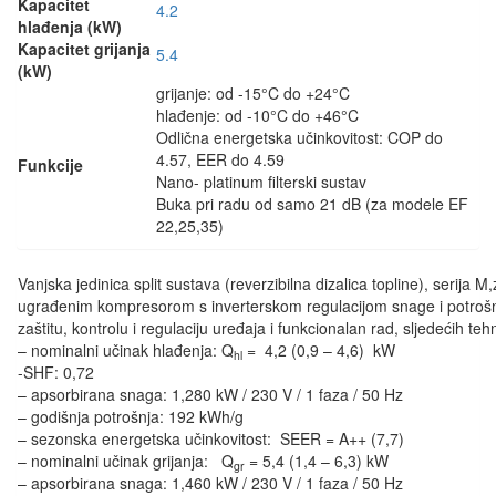
Kapacitet
4.2
hlađenja (kW)
Kapacitet grijanja
5.4
(kW)
grijanje: od -15°C do +24°C
hlađenje: od -10°C do +46°C
Odlična energetska učinkovitost: COP do
4.57, EER do 4.59
Funkcije
Nano- platinum filterski sustav
Buka pri radu od samo 21 dB (za modele EF
22,25,35)
Vanjska jedinica split sustava (reverzibilna dizalica topline), serija 
ugrađenim kompresorom s inverterskom regulacijom snage i potrošn
zaštitu, kontrolu i regulaciju uređaja i funkcionalan rad, sljedećih teh
– nominalni učinak hlađenja: Q
= 4,2 (0,9 – 4,6) kW
hl
-SHF: 0,72
– apsorbirana snaga: 1,280 kW / 230 V / 1 faza / 50 Hz
– godišnja potrošnja: 192 kWh/g
– sezonska energetska učinkovitost: SEER = A++ (7,7)
– nominalni učinak grijanja: Q
= 5,4 (1,4 – 6,3) kW
gr
– apsorbirana snaga: 1,460 kW / 230 V / 1 faza / 50 Hz