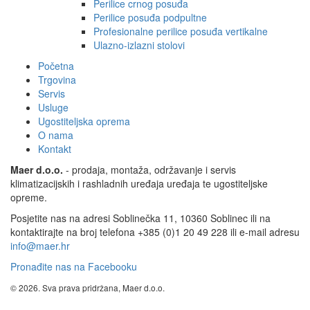
Perilice crnog posuđa
Perilice posuđa podpultne
Profesionalne perilice posuđa vertikalne
Ulazno-izlazni stolovi
Početna
Trgovina
Servis
Usluge
Ugostiteljska oprema
O nama
Kontakt
Maer d.o.o.
- prodaja, montaža, održavanje i servis
klimatizacijskih i rashladnih uređaja uređaja te ugostiteljske
opreme.
Posjetite nas na adresi Soblinečka 11, 10360 Soblinec ili na
kontaktirajte na broj telefona +385 (0)1 20 49 228 ili e-mail adresu
info@maer.hr
Pronađite nas na Facebooku
© 2026. Sva prava pridržana, Maer d.o.o.