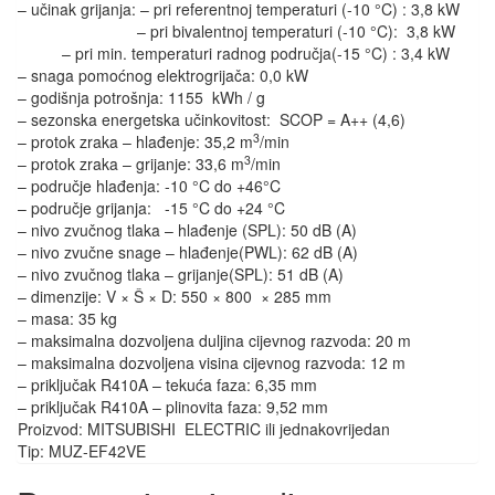
– učinak grijanja: – pri referentnoj temperaturi (-10 °C) : 3,8 kW
– pri bivalentnoj temperaturi (-10 °C): 3,8 kW
– pri min. temperaturi radnog područja(-15 °C) : 3,4 kW
– snaga pomoćnog elektrogrijača: 0,0 kW
– godišnja potrošnja: 1155 kWh / g
– sezonska energetska učinkovitost: SCOP = A++ (4,6)
3
– protok zraka – hlađenje: 35,2 m
/min
3
– protok zraka – grijanje: 33,6 m
/min
– područje hlađenja: -10 °C do +46°C
– područje grijanja: -15 °C do +24 °C
– nivo zvučnog tlaka – hlađenje (SPL): 50 dB (A)
– nivo zvučne snage – hlađenje(PWL): 62 dB (A)
– nivo zvučnog tlaka – grijanje(SPL): 51 dB (A)
– dimenzije: V × Š × D: 550 × 800 × 285 mm
– masa: 35 kg
– maksimalna dozvoljena duljina cijevnog razvoda: 20 m
– maksimalna dozvoljena visina cijevnog razvoda: 12 m
– priključak R410A – tekuća faza: 6,35 mm
– priključak R410A – plinovita faza: 9,52 mm
Proizvod: MITSUBISHI ELECTRIC ili jednakovrijedan
Tip: MUZ-EF42VE