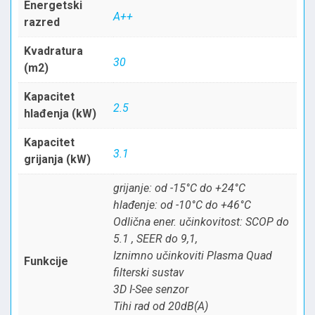
Energetski
A++
razred
Kvadratura
30
(m2)
Kapacitet
2.5
hlađenja (kW)
Kapacitet
3.1
grijanja (kW)
grijanje: od -15°C do +24°C
hlađenje: od -10°C do +46°C
Odlična ener. učinkovitost: SCOP do
5.1 , SEER do 9,1,
Iznimno učinkoviti Plasma Quad
Funkcije
filterski sustav
3D I-See senzor
Tihi rad od 20dB(A)