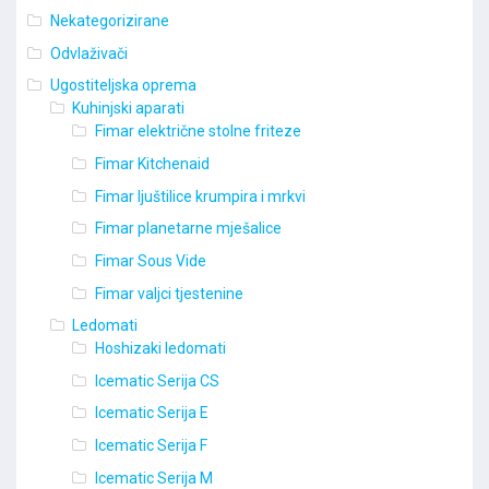
Nekategorizirane
Odvlaživači
Ugostiteljska oprema
Kuhinjski aparati
Fimar električne stolne friteze
Fimar Kitchenaid
Fimar ljuštilice krumpira i mrkvi
Fimar planetarne mješalice
Fimar Sous Vide
Fimar valjci tjestenine
Ledomati
Hoshizaki ledomati
Icematic Serija CS
Icematic Serija E
Icematic Serija F
Icematic Serija M