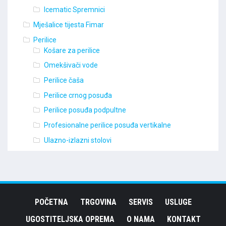
Icematic Spremnici
Mješalice tijesta Fimar
Perilice
Košare za perilice
Omekšivači vode
Perilice čaša
Perilice crnog posuđa
Perilice posuđa podpultne
Profesionalne perilice posuđa vertikalne
Ulazno-izlazni stolovi
POČETNA
TRGOVINA
SERVIS
USLUGE
UGOSTITELJSKA OPREMA
O NAMA
KONTAKT