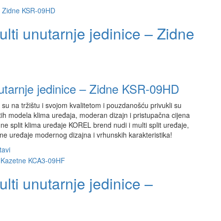
lti unutarnje jedinice – Zidne
nutarnje jedinice – Zidne KSR-09HD
su na tržištu i svojom kvalitetom i pouzdanošću privukli su
ih modela klima uređaja, moderan dizajn i pristupačna cijena
e split klima uređaje KOREL brend nudi i multi split uređaje,
ne uređaje modernog dizajna i vrhunskih karakteristika!
tavi
lti unutarnje jedinice –