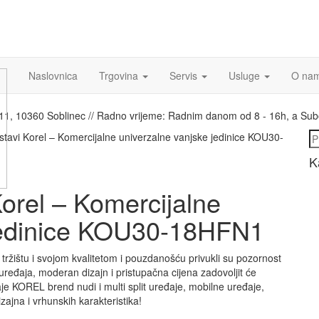
Naslovnica
Trgovina
Servis
Usluge
O na
a 11, 10360 Soblinec // Radno vrijeme: Radnim danom od 8 - 16h, a Su
Pr
ustavi Korel – Komercijalne univerzalne vanjske jedinice KOU30-
K
Korel – Komercijalne
 jedinice KOU30-18HFN1
tržištu i svojom kvalitetom i pouzdanošću privukli su pozornost
ređaja, moderan dizajn i pristupačna cijena zadovoljit će
e KOREL brend nudi i multi split uređaje, mobilne uređaje,
ajna i vrhunskih karakteristika!