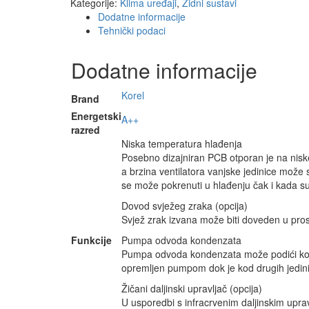
Kategorije:
Klima uređaji
,
Zidni sustavi
Dodatne informacije
Tehnički podaci
Dodatne informacije
Korel
Brand
Energetski
A++
razred
Niska temperatura hlađenja
Posebno dizajniran PCB otporan je na nisk
a brzina ventilatora vanjske jedinice može
se može pokrenuti u hlađenju čak i kada s
Dovod svježeg zraka (opcija)
Svjež zrak izvana može biti doveden u prost
Funkcije
Pumpa odvoda kondenzata
Pumpa odvoda kondenzata može podići kon
opremljen pumpom dok je kod drugih jedin
Žičani daljinski upravljač (opcija)
U usporedbi s infracrvenim daljinskim upravl