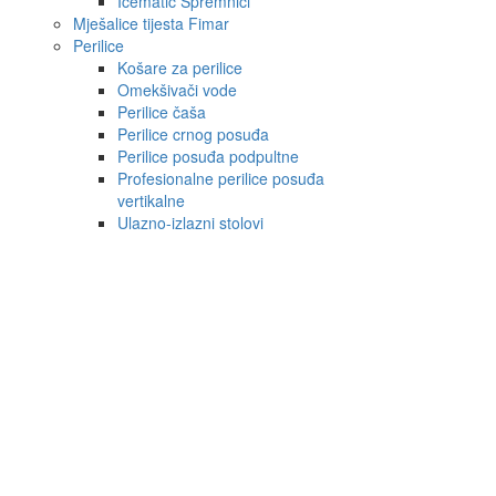
Icematic Spremnici
Mješalice tijesta Fimar
Perilice
Košare za perilice
Omekšivači vode
Perilice čaša
Perilice crnog posuđa
Perilice posuđa podpultne
Profesionalne perilice posuđa
vertikalne
Ulazno-izlazni stolovi