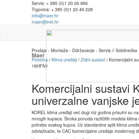
Servis: + 385 (0)1 20 06 966
Trgovina: + 385 (0)1 20 49 228
info@maer.hr
maer@inet.hr
Prodaja - Montaža - Održavanje - Servis // Soblinečk
Maer
Početna
/
Klima uređaji
/
Zidni sustavi
/ Komercijalni s
18HFN1
Komercijalni sustavi 
univerzalne vanjske
KOREL klima uređaji već dugi niz godina prisutni su na 
mnogih kupaca. Široka ponuda različitih modela klima u
potrebe svakog kupca. Uz standardne split klima uređaj
odvlaživače, te CAC komercijalne uređaje modernog diz