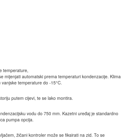
e temperature,
 se mijenjati automatski prema temperaturi kondenzacije. Klima
u vanjske temperature do -15°C.
oriju putem cijevi, te se lako montira.
denzacijsku vodu do 750 mm. Kazetni uređaj je standardno
ica pumpa opcija.
jačem, žičani kontroler može se fiksirati na zid. To se