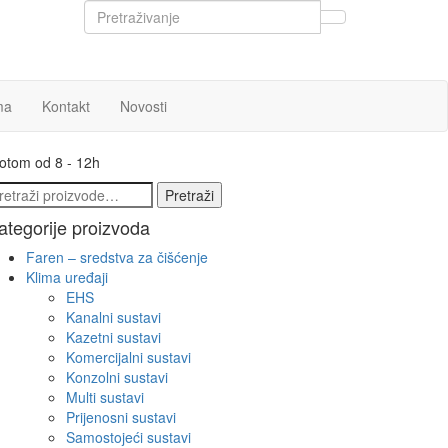
ma
Kontakt
Novosti
botom od 8 - 12h
etraži:
Pretraži
ategorije proizvoda
Faren – sredstva za čišćenje
Klima uređaji
EHS
Kanalni sustavi
Kazetni sustavi
Komercijalni sustavi
Konzolni sustavi
Multi sustavi
Prijenosni sustavi
Samostojeći sustavi