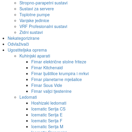
Stropno-parapetni sustavi
Sustavi za servere
Toplotne pumpe
Vanjske jedinice
VRF Profesionalni sustavi
Zidni sustavi
Nekategorizirane
Odvlaživači
Ugostiteljska oprema
Kuhinjski aparati
Fimar električne stolne friteze
Fimar Kitchenaid
Fimar ljuštilice krumpira i mrkvi
Fimar planetarne mješalice
Fimar Sous Vide
Fimar valjci tjestenine
Ledomati
Hoshizaki ledomati
Icematic Serija CS
Icematic Serija E
Icematic Serija F
Icematic Serija M