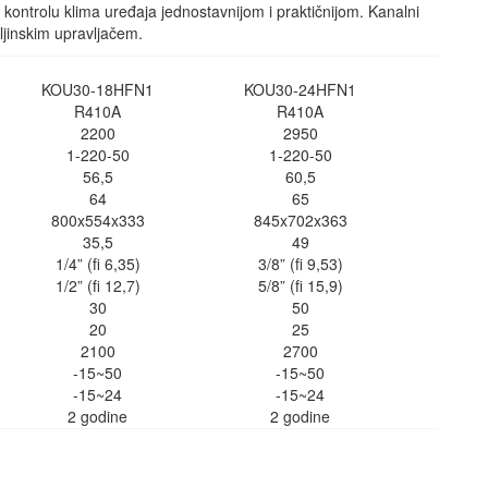
i kontrolu klima uređaja jednostavnijom i praktičnijom. Kanalni
ljinskim upravljačem.
KOU30-18HFN1
KOU30-24HFN1
R410A
R410A
2200
2950
1-220-50
1-220-50
56,5
60,5
64
65
800x554x333
845x702x363
35,5
49
1/4” (fi 6,35)
3/8” (fi 9,53)
1/2” (fi 12,7)
5/8” (fi 15,9)
30
50
20
25
2100
2700
-15~50
-15~50
-15~24
-15~24
2 godine
2 godine