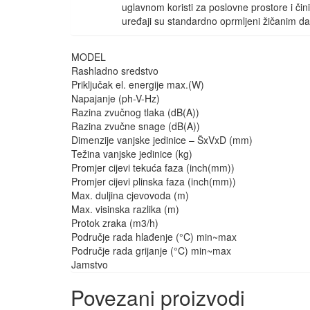
uglavnom koristi za poslovne prostore i čin
uređaji su standardno oprmljeni žičanim da
MODEL
Rashladno sredstvo
Priključak el. energije max.(W)
Napajanje (ph-V-Hz)
Razina zvučnog tlaka (dB(A))
Razina zvučne snage (dB(A))
Dimenzije vanjske jedinice – ŠxVxD (mm)
Težina vanjske jedinice (kg)
Promjer cijevi tekuća faza (inch(mm))
Promjer cijevi plinska faza (inch(mm))
Max. duljina cjevovoda (m)
Max. visinska razlika (m)
Protok zraka (m3/h)
Područje rada hlađenje (°C) min~max
Područje rada grijanje (°C) min~max
Jamstvo
Povezani proizvodi