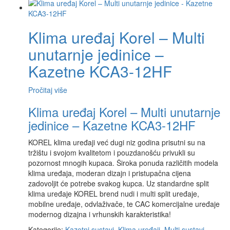
Klima uređaj Korel – Multi
unutarnje jedinice –
Kazetne KCA3-12HF
Pročitaj više
Klima uređaj Korel – Multi unutarnje
jedinice – Kazetne KCA3-12HF
KOREL klima uređaji već dugi niz godina prisutni su na
tržištu i svojom kvalitetom i pouzdanošću privukli su
pozornost mnogih kupaca. Široka ponuda različitih modela
klima uređaja, moderan dizajn i pristupačna cijena
zadovoljit će potrebe svakog kupca. Uz standardne split
klima uređaje KOREL brend nudi i multi split uređaje,
mobilne uređaje, odvlaživače, te CAC komercijalne uređaje
modernog dizajna i vrhunskih karakteristika!
Kategorije:
Kazetni sustavi
,
Klima uređaji
,
Multi sustavi