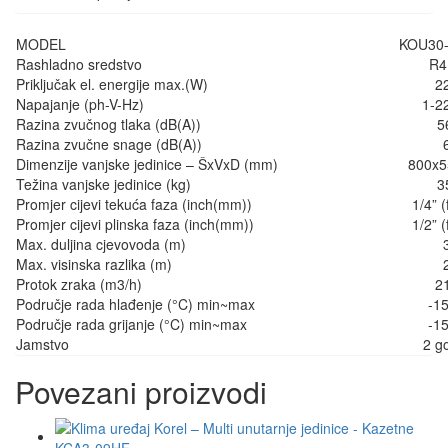
MODEL
KOU30
Rashladno sredstvo
R4
Priključak el. energije max.(W)
2
Napajanje (ph-V-Hz)
1-2
Razina zvučnog tlaka (dB(A))
5
Razina zvučne snage (dB(A))
Dimenzije vanjske jedinice – ŠxVxD (mm)
800x5
Težina vanjske jedinice (kg)
3
Promjer cijevi tekuća faza (inch(mm))
1/4” (
Promjer cijevi plinska faza (inch(mm))
1/2” (
Max. duljina cjevovoda (m)
Max. visinska razlika (m)
Protok zraka (m3/h)
2
Područje rada hlađenje (°C) min~max
-1
Područje rada grijanje (°C) min~max
-1
Jamstvo
2 g
Povezani proizvodi