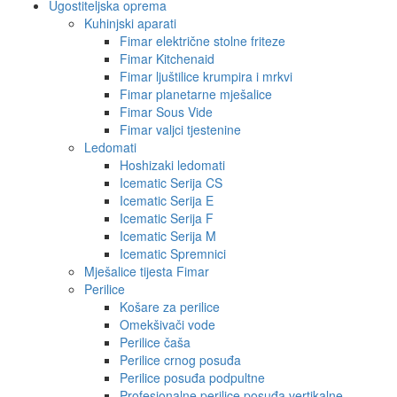
Ugostiteljska oprema
Kuhinjski aparati
Fimar električne stolne friteze
Fimar Kitchenaid
Fimar ljuštilice krumpira i mrkvi
Fimar planetarne mješalice
Fimar Sous Vide
Fimar valjci tjestenine
Ledomati
Hoshizaki ledomati
Icematic Serija CS
Icematic Serija E
Icematic Serija F
Icematic Serija M
Icematic Spremnici
Mješalice tijesta Fimar
Perilice
Košare za perilice
Omekšivači vode
Perilice čaša
Perilice crnog posuđa
Perilice posuđa podpultne
Profesionalne perilice posuđa vertikalne