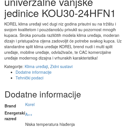
univerzalne vanjske
jedinice KOU30-24HFN1
KOREL klima uređaji već dugi niz godina prisutni su na tržištu i
svojom kvalitetom i pouzdanošću privukli su pozornost mnogih
kupaca. Široka ponuda različitih modela klima uređaja, moderan
dizajn i pristupačna cijena zadovoljit će potrebe svakog kupca. Uz
standardne split klima uređaje KOREL brend nudi i multi split
uređaje, mobilne uređaje, odvlaživače, te CAC komercijalne
uređaje modernog dizajna i vrhunskih karakteristika!
Kategorije:
Klima uređaji
,
Zidni sustavi
Dodatne informacije
Tehnički podaci
Dodatne informacije
Korel
Brand
Energetski
A++
razred
Niska temperatura hlađenja