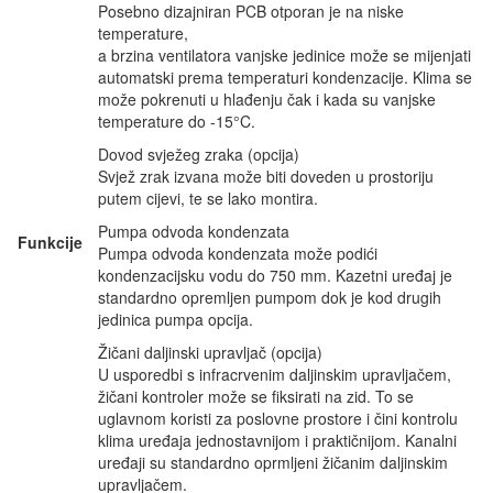
Posebno dizajniran PCB otporan je na niske
temperature,
a brzina ventilatora vanjske jedinice može se mijenjati
automatski prema temperaturi kondenzacije. Klima se
može pokrenuti u hlađenju čak i kada su vanjske
temperature do -15°C.
Dovod svježeg zraka (opcija)
Svjež zrak izvana može biti doveden u prostoriju
putem cijevi, te se lako montira.
Pumpa odvoda kondenzata
Funkcije
Pumpa odvoda kondenzata može podići
kondenzacijsku vodu do 750 mm. Kazetni uređaj je
standardno opremljen pumpom dok je kod drugih
jedinica pumpa opcija.
Žičani daljinski upravljač (opcija)
U usporedbi s infracrvenim daljinskim upravljačem,
žičani kontroler može se fiksirati na zid. To se
uglavnom koristi za poslovne prostore i čini kontrolu
klima uređaja jednostavnijom i praktičnijom. Kanalni
uređaji su standardno oprmljeni žičanim daljinskim
upravljačem.