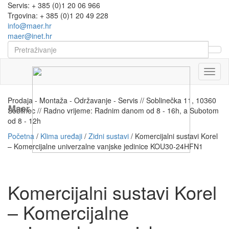
Servis: + 385 (0)1 20 06 966
Trgovina: + 385 (0)1 20 49 228
info@maer.hr
maer@inet.hr
Naviga
Prodaja - Montaža - Održavanje - Servis // Soblinečka 11, 10360
Maer
Soblinec // Radno vrijeme: Radnim danom od 8 - 16h, a Subotom
od 8 - 12h
Početna
/
Klima uređaji
/
Zidni sustavi
/ Komercijalni sustavi Korel
– Komercijalne univerzalne vanjske jedinice KOU30-24HFN1
Komercijalni sustavi Korel
– Komercijalne