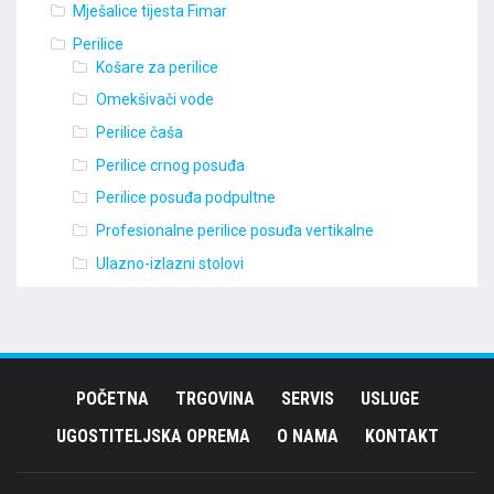
Mješalice tijesta Fimar
Perilice
Košare za perilice
Omekšivači vode
Perilice čaša
Perilice crnog posuđa
Perilice posuđa podpultne
Profesionalne perilice posuđa vertikalne
Ulazno-izlazni stolovi
POČETNA
TRGOVINA
SERVIS
USLUGE
UGOSTITELJSKA OPREMA
O NAMA
KONTAKT