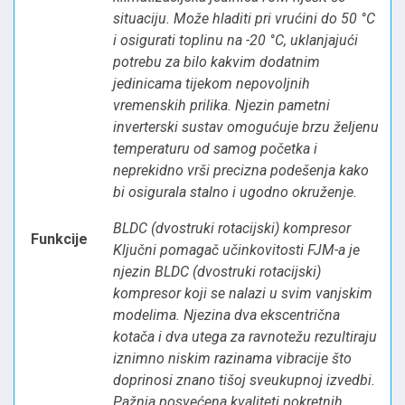
situaciju. Može hladiti pri vrućini do 50 °C
i osigurati toplinu na -20 °C, uklanjajući
potrebu za bilo kakvim dodatnim
jedinicama tijekom nepovoljnih
vremenskih prilika. Njezin pametni
inverterski sustav omogućuje brzu željenu
temperaturu od samog početka i
neprekidno vrši precizna podešenja kako
bi osigurala stalno i ugodno okruženje.
BLDC (dvostruki rotacijski) kompresor
Funkcije
Ključni pomagač učinkovitosti FJM-a je
njezin BLDC (dvostruki rotacijski)
kompresor koji se nalazi u svim vanjskim
modelima. Njezina dva ekscentrična
kotača i dva utega za ravnotežu rezultiraju
iznimno niskim razinama vibracije što
doprinosi znano tišoj sveukupnoj izvedbi.
Pažnja posvećena kvaliteti pokretnih