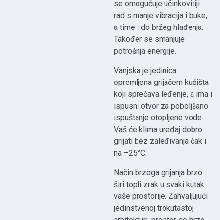
se omogućuje učinkovitiji
rad s manje vibracija i buke,
a time i do bržeg hlađenja.
Također se smanjuje
potrošnja energije.
Vanjska je jedinica
opremljena grijačem kućišta
koji sprečava leđenje, a ima i
ispusni otvor za poboljšano
ispuštanje otopljene vode.
Vaš će klima uređaj dobro
grijati bez zaleđivanja čak i
na –25°C.
Način brzoga grijanja brzo
širi topli zrak u svaki kutak
vaše prostorije. Zahvaljujući
jedinstvenoj trokutastoj
arhitekturi, prostor se brzo