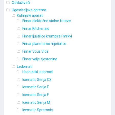
Odvlaživači
Ugostiteljska oprema
Kuhinjski aparati
Fimar električne stolne friteze
Fimar Kitchenaid
Fimar ljuštilice krumpira i mrkvi
Fimar planetarne mješalice
Fimar Sous Vide
Fimar valjci tjestenine
Ledomati
Hoshizaki ledomati
Icematic Serija CS
Icematic Serija E
Icematic Serija F
Icematic Serija M
Icematic Spremnici